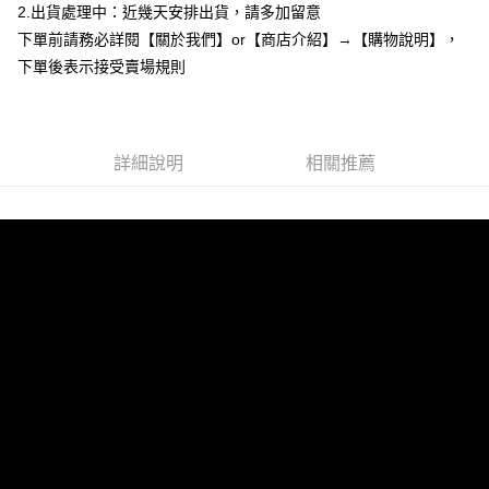
2.出貨處理中：近幾天安排出貨，請多加留意
１．於結帳方式選擇「AFTEE先享後付」後，將跳轉至「AFTEE先享後付」
付款後全家取貨
結帳頁面，進行簡訊認證並確認金額後，即可完成結帳。
下單前請務必詳閱【關於我們】or【商店介紹】→【購物說明】，
２．訂單成立數日內，您將收到繳費通知簡訊。
每筆NT$85，滿NT$799(含以上)免運費
下單後表示接受賣場規則
３．收到繳費通知簡訊後14天內，點擊此簡訊中的連結，可透過四大超商／
ATM／網路銀行／等多元方式進行付款，方視為交易完成。
7-11付款取貨
※ 請注意：結帳手續完成當下不需立刻繳費，但若您需要取消訂單，請聯絡
每筆NT$85，滿NT$799(含以上)免運費
購買商品的店家。未經商家同意取消之訂單仍視為有效，需透過AFTEE先享
後付繳納相關費用。
詳細說明
相關推薦
付款後7-11取貨
※ 交易是否成功請以「AFTEE先享後付 」之結帳頁面顯示為準，若有關於
是否繳費成功／繳費後需取消欲退款等相關疑問，請聯繫「AFTEE先享後付
每筆NT$85，滿NT$799(含以上)免運費
客戶支援中心」
https://netprotections.freshdesk.com/support/home
宅配
【注意事項】
１．透過由恩沛科技股份有限公司提供之「AFTEE先享後付」服務完成之交
每筆NT$85，滿NT$799(含以上)免運費
易，需依本服務之必要範圍內提供個人資料，並將交易相關給付款項請求債
權轉讓予恩沛科技股份有限公司。
海外宅配
查看運費
２．關於個人資料處理事宜，請瀏覽以下網址：
https://aftee.tw/terms/#terms3
３．未成年的使用者請事先徵得法定代理人或監護人之同意方可使用
「AFTEE先享後付」，若未經同意申辦者引起之損失，本公司不負相關責
任。
４．使用「AFTEE先享後付」時，將依據個別帳號之用戶狀況，依本公司即
時審查核予不同之上限額度；若仍有額度不足之情形，本公司將視審查結果
請求用戶進行身份認證。