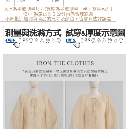
以上為平放測量尺寸(寬度為平放測量一半，整圈=尺寸
*2)，誤差正負２公分內為合理範圍
不同批追加到貨商品的尺寸及顏色，皆會有些許誤差