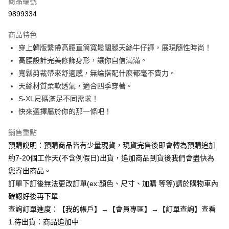
商品編號
超商取貨付款
9899334
LINE Pay
商品特色
Apple Pay
穿上韓版繫帶高腰直筒寬鬆闊腿天絲牛仔褲，展現隨性時尚！
高腰設計完美修飾身形，讓你自信滿滿。
街口支付
寬鬆剪裁帶來舒適感，無論搭配什麼都毫不費力。
悠遊付
天絲材質柔軟透氣，適合四季穿著。
S-XL尺碼滿足不同需求！
Google Pay
快來選擇屬於你的那一條吧！
全支付
銷售重點
AFTEE先享後付
預購說明：預購商品皆有少量現貨，現貨完售後即會轉為預購追加
相關說明
約7-20個工作天(不含例假日)出貨，追加商品到貨後我們會盡快為
【關於「AFTEE先享後付」】
您寄出商品。
ATM付款
AFTEE先享後付是「在收到商品之後才付款」的支付方式。 讓您購物簡單
便利好安心！
訂單下訂後無法更改訂單(ex:顏色、尺寸、加購 等等)請於購物車內
１．簡單：不需註冊會員、不需綁卡、不需儲值。
確認好後再下單
運送方式
２．便利：只要手機號碼，簡訊認證，即可結帳。
查詢訂單進度：【我的帳戶】→【會員專區】→【訂單查詢】查看
３．安心：先確認商品／服務後，再付款。
全家付款取貨
1.待出貨：商品追加中
每筆NT$85，滿NT$799(含以上)免運費
【「AFTEE先享後付」結帳流程】