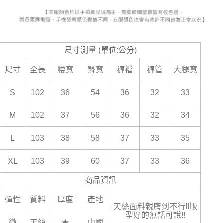
尺寸測量 (單位:公分)
尺寸
全長
腰寬
臀寬
褲襠
褲管
大腿寬
S
102
36
54
36
32
33
M
102
37
56
36
32
34
L
103
38
58
37
33
35
XL
103
39
60
37
33
36
商品資訊
彈性
質料
厚度
產地
天絲面料親膚到不行!!版
型好的無話可說!!
微
天絲
★
中國