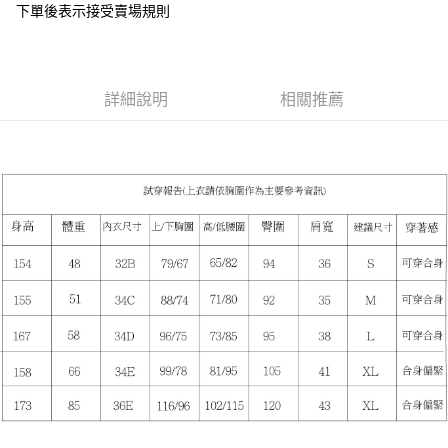
下單後表示接受賣場規則
１．於結帳方式選擇「AFTEE先享後付」後，將跳轉至「AFTEE先享後付」
付款後全家取貨
結帳頁面，進行簡訊認證並確認金額後，即可完成結帳。
２．訂單成立數日內，您將收到繳費通知簡訊。
每筆NT$85，滿NT$799(含以上)免運費
３．收到繳費通知簡訊後14天內，點擊此簡訊中的連結，可透過四大超商／
ATM／網路銀行／等多元方式進行付款，方視為交易完成。
7-11付款取貨
詳細說明
相關推薦
※ 請注意：結帳手續完成當下不需立刻繳費，但若您需要取消訂單，請聯絡
每筆NT$85，滿NT$799(含以上)免運費
購買商品的店家。未經商家同意取消之訂單仍視為有效，需透過AFTEE先享
後付繳納相關費用。
付款後7-11取貨
※ 交易是否成功請以「AFTEE先享後付 」之結帳頁面顯示為準，若有關於
是否繳費成功／繳費後需取消欲退款等相關疑問，請聯繫「AFTEE先享後付
每筆NT$85，滿NT$799(含以上)免運費
客戶支援中心」
https://netprotections.freshdesk.com/support/home
宅配
【注意事項】
１．透過由恩沛科技股份有限公司提供之「AFTEE先享後付」服務完成之交
每筆NT$85，滿NT$799(含以上)免運費
易，需依本服務之必要範圍內提供個人資料，並將交易相關給付款項請求債
權轉讓予恩沛科技股份有限公司。
海外宅配
查看運費
２．關於個人資料處理事宜，請瀏覽以下網址：
https://aftee.tw/terms/#terms3
３．未成年的使用者請事先徵得法定代理人或監護人之同意方可使用
「AFTEE先享後付」，若未經同意申辦者引起之損失，本公司不負相關責
任。
４．使用「AFTEE先享後付」時，將依據個別帳號之用戶狀況，依本公司即
時審查核予不同之上限額度；若仍有額度不足之情形，本公司將視審查結果
請求用戶進行身份認證。