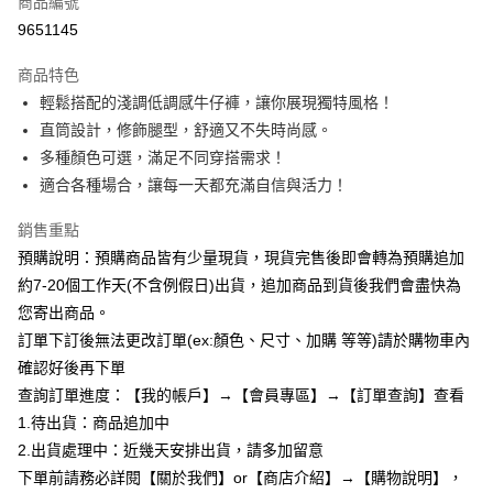
商品編號
超商取貨付款
9651145
LINE Pay
商品特色
Apple Pay
輕鬆搭配的淺調低調感牛仔褲，讓你展現獨特風格！
直筒設計，修飾腿型，舒適又不失時尚感。
街口支付
多種顏色可選，滿足不同穿搭需求！
悠遊付
適合各種場合，讓每一天都充滿自信與活力！
Google Pay
銷售重點
預購說明：預購商品皆有少量現貨，現貨完售後即會轉為預購追加
全支付
約7-20個工作天(不含例假日)出貨，追加商品到貨後我們會盡快為
AFTEE先享後付
您寄出商品。
相關說明
訂單下訂後無法更改訂單(ex:顏色、尺寸、加購 等等)請於購物車內
【關於「AFTEE先享後付」】
確認好後再下單
ATM付款
AFTEE先享後付是「在收到商品之後才付款」的支付方式。 讓您購物簡單
便利好安心！
查詢訂單進度：【我的帳戶】→【會員專區】→【訂單查詢】查看
１．簡單：不需註冊會員、不需綁卡、不需儲值。
1.待出貨：商品追加中
運送方式
２．便利：只要手機號碼，簡訊認證，即可結帳。
2.出貨處理中：近幾天安排出貨，請多加留意
３．安心：先確認商品／服務後，再付款。
全家付款取貨
下單前請務必詳閱【關於我們】or【商店介紹】→【購物說明】，
每筆NT$85，滿NT$799(含以上)免運費
【「AFTEE先享後付」結帳流程】