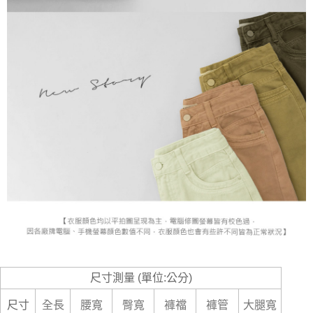
尺寸測量 (單位:公分)
尺寸
全長
腰寬
臀寬
褲襠
褲管
大腿寬