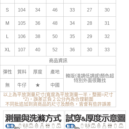
S
104
34
46
33
27
30
M
105
36
48
34
28
31
L
106
38
50
35
29
32
XL
107
40
52
36
30
33
商品資訊
彈性
質料
厚度
產地
韓版!淺調低調感!顏色超
特別外面很難找
無
牛仔
★
中國
以上為平放測量尺寸(寬度為平放測量一半，整圈=尺寸
*2)，誤差正負２公分內為合理範圍
不同批追加到貨商品的尺寸及顏色，皆會有些許誤差