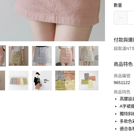
數量
付款與運
超取滿NT$
付款方式
商品特色
信用卡一
商品編號
9651122
超商取貨
商品特色
LINE Pay
高腰設
A字裙
Apple Pay
獨特斜
街口支付
多款色
適合各
悠遊付