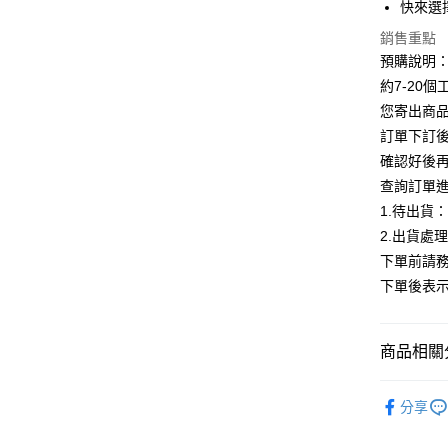
快來選
Google Pa
銷售重點
全支付
預購說明
約7-20
AFTEE先
您寄出商
相關說明
訂單下訂後
【關於「A
ATM付款
AFTEE
確認好後
便利好安
查詢訂單
１．簡單
1.待出貨
２．便利
運送方式
３．安心
2.出貨處
全家付款
下單前請務
【「AFT
每筆NT$8
下單後表
１．於結帳
付」結帳
付款後全
２．訂單
３．收到繳
每筆NT$8
商品相關分
／ATM／
※ 請注意
7-11付款
【下著】
絡購買商品
分享
先享後付
每筆NT$8
ALL
※ 交易是
是否繳費成