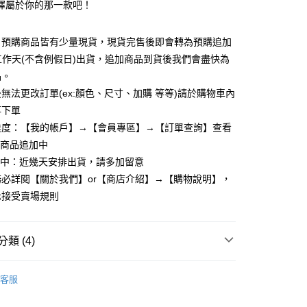
擇屬於你的那一款吧！
y
：預購商品皆有少量現貨，現貨完售後即會轉為預購追加
個工作天(不含例假日)出貨，追加商品到貨後我們會盡快為
享後付
品。
無法更改訂單(ex:顏色、尺寸、加購 等等)請於購物車內
FTEE先享後付」】
先享後付是「在收到商品之後才付款」的支付方式。 讓您購物簡單
再下單
心！
進度：【我的帳戶】→【會員專區】→【訂單查詢】查看
：不需註冊會員、不需綁卡、不需儲值。
：商品追加中
：只要手機號碼，簡訊認證，即可結帳。
：先確認商品／服務後，再付款。
理中：近幾天安排出貨，請多加留意
取貨
必詳閱【關於我們】or【商店介紹】→【購物說明】，
EE先享後付」結帳流程】
5，滿NT$799(含以上)免運費
示接受賣場規則
方式選擇「AFTEE先享後付」後，將跳轉至「AFTEE先享後
頁面，進行簡訊認證並確認金額後，即可完成結帳。
家取貨
成立數日內，您將收到繳費通知簡訊。
費通知簡訊後14天內，點擊此簡訊中的連結，可透過四大超商
5，滿NT$799(含以上)免運費
類 (4)
網路銀行／等多元方式進行付款，方視為交易完成。
：結帳手續完成當下不需立刻繳費，但若您需要取消訂單，請聯
取貨
長/短裙
的店家。未經商家同意取消之訂單仍視為有效，需透過AFTEE
客服
繳納相關費用。
5，滿NT$799(含以上)免運費
否成功請以「AFTEE先享後付 」之結帳頁面顯示為準，若有關於
功／繳費後需取消欲退款等相關疑問，請聯繫「AFTEE先享後