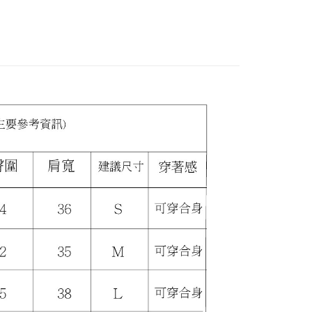
1取貨
商品專區】
多尺碼。裙類
援中心」
https://netprotections.freshdesk.com/support/home
5，滿NT$799(含以上)免運費
後數量】
春夏款-下著
項】
恩沛科技股份有限公司提供之「AFTEE先享後付」服務完成之
依本服務之必要範圍內提供個人資料，並將交易相關給付款項請
5，滿NT$799(含以上)免運費
讓予恩沛科技股份有限公司。
個人資料處理事宜，請瀏覽以下網址：
查看運費
ee.tw/terms/#terms3
年的使用者請事先徵得法定代理人或監護人之同意方可使用
E先享後付」，若未經同意申辦者引起之損失，本公司不負相關責
AFTEE先享後付」時，將依據個別帳號之用戶狀況，依本公司
核予不同之上限額度；若仍有額度不足之情形，本公司將視審查
用戶進行身份認證。
一人註冊多個帳號或使用他人資訊註冊。若發現惡意使用之情
科技股份有限公司將有權停止該用戶之使用額度並採取法律行