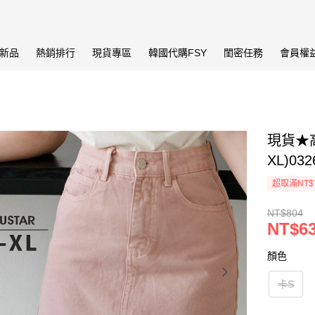
新品
熱銷排行
現貨專區
韓國代購FSY
閨密任務
會員權
現貨★
XL)03
超取滿NT$
NT$804
NT$6
顏色
卡S