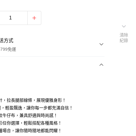
清除
送方式
紀錄
799免運
次付款
付款
計，拉長腿部線條，展現優雅身形！
擺，輕盈飄逸，讓你每一步都充滿自信！
紋牛仔布，兼具舒適與時尚感！
彩任你選擇，輕鬆搭配各種風格！
種場合，讓你隨時隨地都能閃耀！