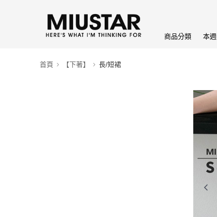
商品分類
本週
首頁
【下著】
長/短裙