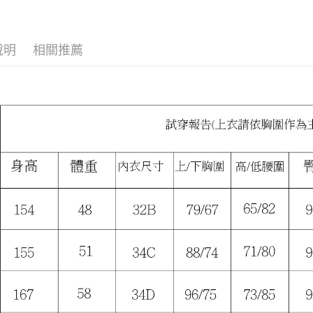
付款後7-1
【多尺碼
付客戶支
每筆NT$8
【現貨最
【注意事
宅配
說明
相關推薦
１．透過由
交易，需
每筆NT$8
求債權轉
２．關於
海外宅配
https://aft
３．未成
「AFTE
任。
４．使用「
即時審查
結果請求
５．嚴禁
形，恩沛
動。