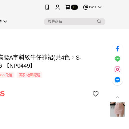
0
TWD
益
高腰A字斜紋牛仔褲裙(共4色，S-
26 【NP0449】
799免運
國家/地區配送
35