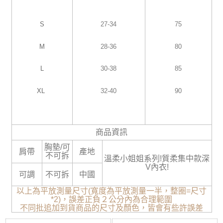
S
27-34
75
M
28-36
80
L
30-38
85
XL
32-40
90
商品資訊
胸墊/可
肩帶
產地
不可拆
溫柔小姐姐系列!質柔集中款深
V內衣!
可調
不可拆
中國
以上為平放測量尺寸(寬度為平放測量一半，整圈=尺寸
*2)，誤差正負２公分內為合理範圍
不同批追加到貨商品的尺寸及顏色，皆會有些許誤差