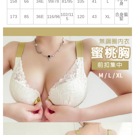
158
66
34E
99/78
81/95
105
41
L
請求用戶進行身份認證。
身
５．嚴禁一人註冊多個帳號或使用他人資訊註冊。若發現惡意使用之情形，
恩沛科技股份有限公司將有權停止該用戶之使用額度並採取法律行動。
102/11
合身偏
173
85
36E
116/96
120
43
XL
5
緊