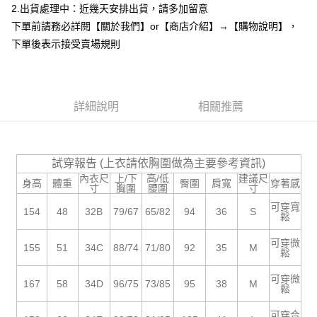
2.出貨處理中：近幾天安排出貨，請多加留意
每筆NT$85，滿NT$799(含以上)免運費
【「AFTEE先享後付」結帳流程】
下單前請務必詳閱【關於我們】or【商店介紹】→【購物說明】，
１．於結帳方式選擇「AFTEE先享後付」後，將跳轉至「AFTEE先享後付」
付款後全家取貨
結帳頁面，進行簡訊認證並確認金額後，即可完成結帳。
下單後表示接受賣場規則
２．訂單成立數日內，您將收到繳費通知簡訊。
每筆NT$85，滿NT$799(含以上)免運費
３．收到繳費通知簡訊後14天內，點擊此簡訊中的連結，可透過四大超商／
ATM／網路銀行／等多元方式進行付款，方視為交易完成。
7-11付款取貨
※ 請注意：結帳手續完成當下不需立刻繳費，但若您需要取消訂單，請聯絡
每筆NT$85，滿NT$799(含以上)免運費
詳細說明
相關推薦
購買商品的店家。未經商家同意取消之訂單仍視為有效，需透過AFTEE先享
後付繳納相關費用。
付款後7-11取貨
※ 交易是否成功請以「AFTEE先享後付 」之結帳頁面顯示為準，若有關於
是否繳費成功／繳費後需取消欲退款等相關疑問，請聯繫「AFTEE先享後付
每筆NT$85，滿NT$799(含以上)免運費
客戶支援中心」
https://netprotections.freshdesk.com/support/home
試穿報告 (上衣請依胸圍做為主要參考資訊)
宅配
內衣尺
上/下
高/低
建議尺
【注意事項】
身高
體重
臀圍
肩寬
穿著感
寸
胸圍
腰圍
寸
１．透過由恩沛科技股份有限公司提供之「AFTEE先享後付」服務完成之交
每筆NT$85，滿NT$799(含以上)免運費
可穿寬
易，需依本服務之必要範圍內提供個人資料，並將交易相關給付款項請求債
154
48
32B
79/67
65/82
94
36
S
鬆
權轉讓予恩沛科技股份有限公司。
海外宅配
查看運費
２．關於個人資料處理事宜，請瀏覽以下網址：
可穿微
https://aftee.tw/terms/#terms3
155
51
34C
88/74
71/80
92
35
M
鬆
３．未成年的使用者請事先徵得法定代理人或監護人之同意方可使用
「AFTEE先享後付」，若未經同意申辦者引起之損失，本公司不負相關責
可穿微
167
58
34D
96/75
73/85
95
38
M
任。
鬆
４．使用「AFTEE先享後付」時，將依據個別帳號之用戶狀況，依本公司即
時審查核予不同之上限額度；若仍有額度不足之情形，本公司將視審查結果
可穿合