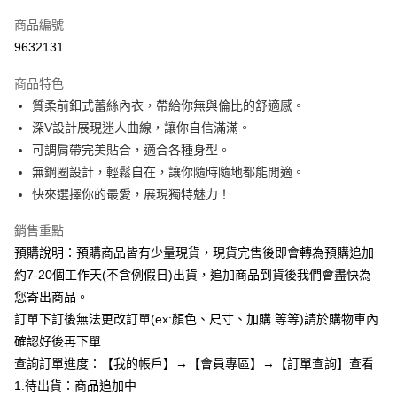
信用卡一次付款
商品編號
超商取貨付款
9632131
LINE Pay
商品特色
Apple Pay
質柔前釦式蕾絲內衣，帶給你無與倫比的舒適感。
深V設計展現迷人曲線，讓你自信滿滿。
街口支付
可調肩帶完美貼合，適合各種身型。
悠遊付
無鋼圈設計，輕鬆自在，讓你隨時隨地都能閒適。
快來選擇你的最愛，展現獨特魅力！
Google Pay
銷售重點
全支付
預購說明：預購商品皆有少量現貨，現貨完售後即會轉為預購追加
AFTEE先享後付
約7-20個工作天(不含例假日)出貨，追加商品到貨後我們會盡快為
相關說明
您寄出商品。
【關於「AFTEE先享後付」】
訂單下訂後無法更改訂單(ex:顏色、尺寸、加購 等等)請於購物車內
ATM付款
AFTEE先享後付是「在收到商品之後才付款」的支付方式。 讓您購物簡單
便利好安心！
確認好後再下單
１．簡單：不需註冊會員、不需綁卡、不需儲值。
查詢訂單進度：【我的帳戶】→【會員專區】→【訂單查詢】查看
運送方式
２．便利：只要手機號碼，簡訊認證，即可結帳。
1.待出貨：商品追加中
３．安心：先確認商品／服務後，再付款。
全家付款取貨