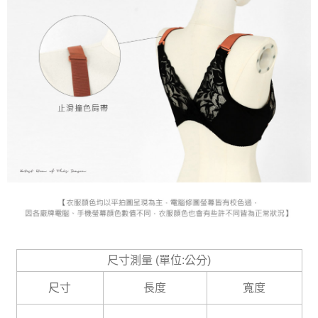
尺寸測量 (單位:公分)
尺寸
長度
寬度