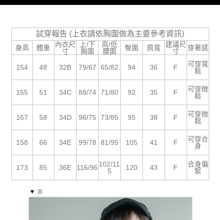
５．嚴禁一人註冊多個帳號或使用他人資訊註冊。若發現惡意使用之情形，
恩沛科技股份有限公司將有權停止該用戶之使用額度並採取法律行動。
試穿報告 (上衣請依胸圍做為主要參考資訊)
內衣尺
上/下
高/低
建議尺
身高
體重
臀圍
肩寬
穿著感
寸
胸圍
腰圍
寸
可穿寬
154
48
32B
79/67
65/82
94
36
F
鬆
可穿微
155
51
34C
88/74
71/80
92
35
F
鬆
可穿微
167
58
34D
96/75
73/85
95
38
F
鬆
可穿合
158
66
34E
99/78
81/95
105
41
F
身
102/11
合身偏
173
85
36E
116/96
120
43
F
5
緊