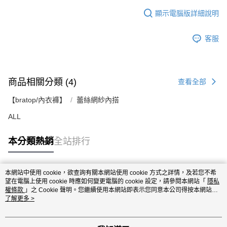
顯示電腦版詳細說明
客服
商品相關分類 (4)
查看全部
【bratop/內衣褲】
蕾絲網紗內搭
ALL
本分類熱銷
全站排行
本網站中使用 cookie，欲查詢有關本網站使用 cookie 方式之詳情，及若您不希
熱門標籤
望在電腦上使用 cookie 時應如何變更電腦的 cookie 設定，請參閱本網站「
隱私
權條款
」之 Cookie 聲明。您繼續使用本網站即表示您同意本公司得按本網站使
用條款之 Cookie 聲明使用 cookie。
了解更多 >