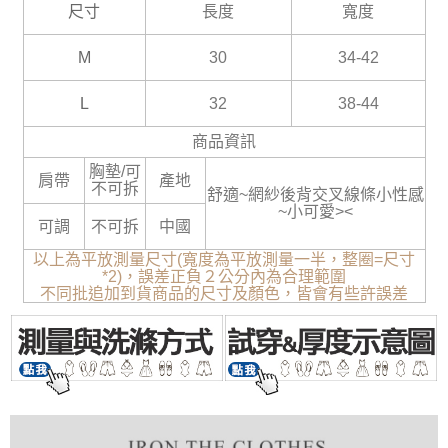
尺寸
長度
寬度
M
30
34-42
L
32
38-44
商品資訊
胸墊/可
肩帶
產地
不可拆
舒適~網紗後背交叉線條小性感
~小可愛><
可調
不可拆
中國
以上為平放測量尺寸(寬度為平放測量一半，整圈=尺寸
*2)，誤差正負２公分內為合理範圍
不同批追加到貨商品的尺寸及顏色，皆會有些許誤差