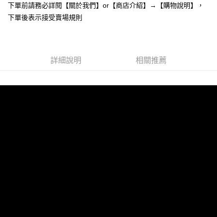
下單前請務必詳閱【關於我們】or【商店介紹】→【購物說明】，
１．於結帳方式選擇「AFTEE先享後付」後，將跳轉至「AFTEE先享後付」
付款後全家取貨
結帳頁面，進行簡訊認證並確認金額後，即可完成結帳。
下單後表示接受賣場規則
２．訂單成立數日內，您將收到繳費通知簡訊。
每筆NT$85，滿NT$799(含以上)免運費
３．收到繳費通知簡訊後14天內，點擊此簡訊中的連結，可透過四大超商／
ATM／網路銀行／等多元方式進行付款，方視為交易完成。
7-11付款取貨
※ 請注意：結帳手續完成當下不需立刻繳費，但若您需要取消訂單，請聯絡
每筆NT$85，滿NT$799(含以上)免運費
詳細說明
相關推薦
購買商品的店家。未經商家同意取消之訂單仍視為有效，需透過AFTEE先享
後付繳納相關費用。
付款後7-11取貨
※ 交易是否成功請以「AFTEE先享後付 」之結帳頁面顯示為準，若有關於
是否繳費成功／繳費後需取消欲退款等相關疑問，請聯繫「AFTEE先享後付
每筆NT$85，滿NT$799(含以上)免運費
客戶支援中心」
https://netprotections.freshdesk.com/support/home
宅配
【注意事項】
１．透過由恩沛科技股份有限公司提供之「AFTEE先享後付」服務完成之交
每筆NT$85，滿NT$799(含以上)免運費
易，需依本服務之必要範圍內提供個人資料，並將交易相關給付款項請求債
權轉讓予恩沛科技股份有限公司。
海外宅配
查看運費
２．關於個人資料處理事宜，請瀏覽以下網址：
https://aftee.tw/terms/#terms3
３．未成年的使用者請事先徵得法定代理人或監護人之同意方可使用
「AFTEE先享後付」，若未經同意申辦者引起之損失，本公司不負相關責
任。
４．使用「AFTEE先享後付」時，將依據個別帳號之用戶狀況，依本公司即
時審查核予不同之上限額度；若仍有額度不足之情形，本公司將視審查結果
請求用戶進行身份認證。