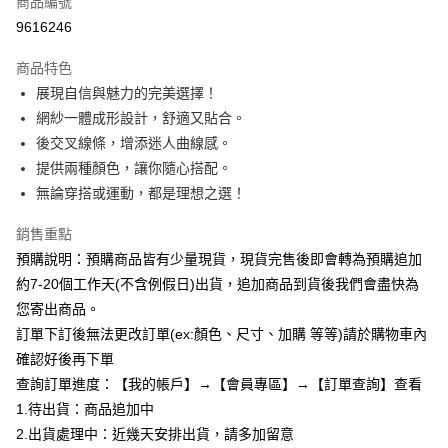
商品編號
超商取貨付款
9616246
LINE Pay
商品特色
Apple Pay
展現自信與魅力的完美選擇！
網紗一體成形設計，舒適又貼合。
街口支付
後交叉線條，增添迷人曲線感。
悠遊付
提供兩種顏色，讓你隨心搭配。
無論穿搭或運動，都是理想之選！
Google Pay
銷售重點
全支付
預購說明：預購商品皆有少量現貨，現貨完售後即會轉為預購追加
AFTEE先享後付
約7-20個工作天(不含例假日)出貨，追加商品到貨後我們會盡快為
相關說明
您寄出商品。
【關於「AFTEE先享後付」】
訂單下訂後無法更改訂單(ex:顏色、尺寸、加購 等等)請於購物車內
ATM付款
AFTEE先享後付是「在收到商品之後才付款」的支付方式。 讓您購物簡單
便利好安心！
確認好後再下單
１．簡單：不需註冊會員、不需綁卡、不需儲值。
查詢訂單進度：【我的帳戶】→【會員專區】→【訂單查詢】查看
運送方式
２．便利：只要手機號碼，簡訊認證，即可結帳。
1.待出貨：商品追加中
３．安心：先確認商品／服務後，再付款。
全家付款取貨
2.出貨處理中：近幾天安排出貨，請多加留意
每筆NT$85，滿NT$799(含以上)免運費
【「AFTEE先享後付」結帳流程】