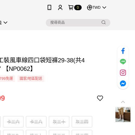
0
TWD
益
裝風車線四口袋短褲29-38(共4
7 【NP0062】
799免運
國家/地區配送
99
卡三六
卡三八
灰三十
灰三四