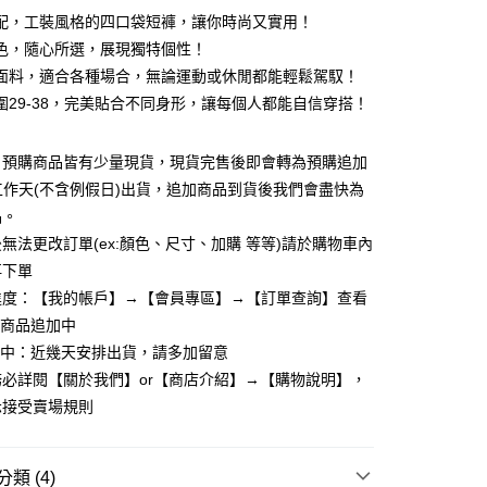
配，工裝風格的四口袋短褲，讓你時尚又實用！
色，隨心所選，展現獨特個性！
面料，適合各種場合，無論運動或休閒都能輕鬆駕馭！
圍29-38，完美貼合不同身形，讓每個人都能自信穿搭！
：預購商品皆有少量現貨，現貨完售後即會轉為預購追加
y
個工作天(不含例假日)出貨，追加商品到貨後我們會盡快為
品。
無法更改訂單(ex:顏色、尺寸、加購 等等)請於購物車內
享後付
再下單
進度：【我的帳戶】→【會員專區】→【訂單查詢】查看
FTEE先享後付」】
先享後付是「在收到商品之後才付款」的支付方式。 讓您購物簡單
：商品追加中
心！
理中：近幾天安排出貨，請多加留意
：不需註冊會員、不需綁卡、不需儲值。
必詳閱【關於我們】or【商店介紹】→【購物說明】，
：只要手機號碼，簡訊認證，即可結帳。
：先確認商品／服務後，再付款。
示接受賣場規則
取貨
EE先享後付」結帳流程】
5，滿NT$799(含以上)免運費
方式選擇「AFTEE先享後付」後，將跳轉至「AFTEE先享後
類 (4)
頁面，進行簡訊認證並確認金額後，即可完成結帳。