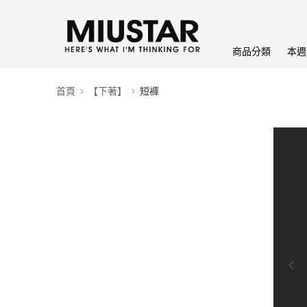
商品分類
本週
首頁
【下著】
短褲