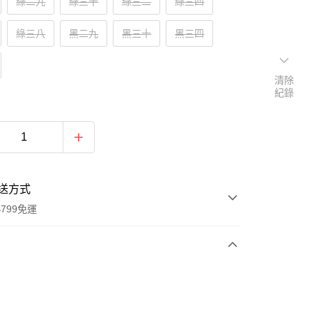
綠二九
綠三十
綠三二
綠三四
綠三八
黑二九
黑三十
黑三四
清除
紀錄
送方式
799免運
次付款
付款