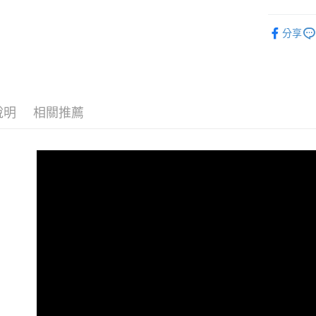
付款後全
２．訂單
【下著】
３．收到繳
每筆NT$8
分享
／ATM／
ALL
※ 請注意
7-11付款
絡購買商品
【多尺碼
先享後付
每筆NT$8
※ 交易是
【現貨最
是否繳費成
付款後7-1
付客戶支
說明
相關推薦
每筆NT$8
【注意事
宅配
１．透過由
交易，需
每筆NT$8
求債權轉
２．關於
海外宅配
https://aft
３．未成
「AFTE
任。
４．使用「
即時審查
結果請求
５．嚴禁
形，恩沛
動。