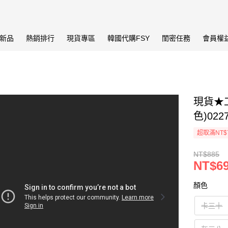
新品
熱銷排行
現貨專區
韓國代購FSY
閨密任務
會員權
現貨★工
色)022
超取滿NT$
NT$885
NT$6
顏色
卡三十