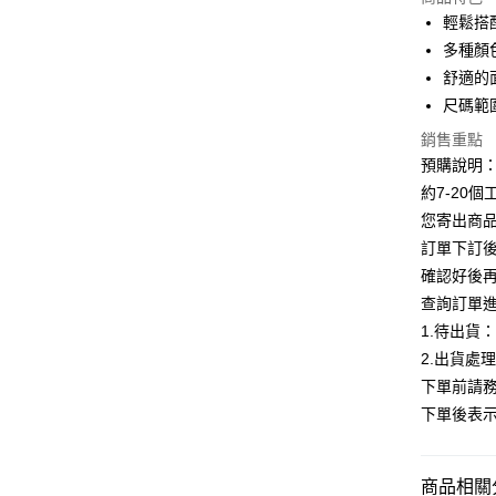
LINE Pay
輕鬆搭
多種顏
Apple Pay
舒適的
街口支付
尺碼範
悠遊付
銷售重點
預購說明
Google Pa
約7-20
全支付
您寄出商
訂單下訂後
AFTEE先
確認好後
相關說明
查詢訂單
【關於「A
ATM付款
AFTEE
1.待出貨
便利好安
2.出貨處
１．簡單
下單前請務
２．便利
運送方式
３．安心
下單後表
全家付款
【「AFT
每筆NT$8
１．於結帳
商品相關分
付」結帳