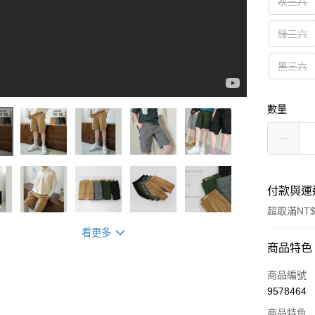
灰三八
綠三六
黑三六
數量
付款與運
超取滿NT$
看更多
付款方式
商品特色
信用卡一
商品編號
9578464
超商取貨
商品特色