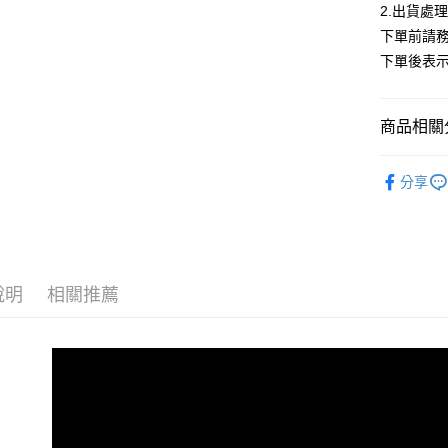
３．安心
2.出貨處
全家付款
下單前請務
【「AFT
每筆NT$8
下單後表
１．於結帳
付」結帳
付款後全
２．訂單
３．收到繳
每筆NT$8
商品相關分
／ATM／
※ 請注意
7-11付款
【上衣】
絡購買商品
分享
先享後付
每筆NT$8
ALL
※ 交易是
是否繳費成
付款後7-1
【多尺碼
付客戶支
每筆NT$8
【現貨最
【注意事
宅配
說明
相關推薦
１．透過由
交易，需
每筆NT$8
求債權轉
２．關於
海外宅配
https://aft
３．未成
「AFTE
任。
４．使用「