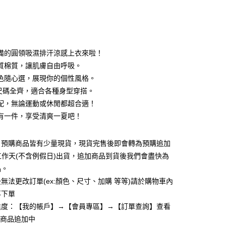
次付款
付款
備的圓領吸濕排汗涼感上衣來啦！
質棉質，讓肌膚自由呼吸。
色隨心選，展現你的個性風格。
XL尺碼全齊，適合各種身型穿搭。
配，無論運動或休閒都超合適！
有一件，享受清爽一夏吧！
y
：預購商品皆有少量現貨，現貨完售後即會轉為預購追加
個工作天(不含例假日)出貨，追加商品到貨後我們會盡快為
享後付
品。
無法更改訂單(ex:顏色、尺寸、加購 等等)請於購物車內
FTEE先享後付」】
先享後付是「在收到商品之後才付款」的支付方式。 讓您購物簡單
再下單
心！
進度：【我的帳戶】→【會員專區】→【訂單查詢】查看
：不需註冊會員、不需綁卡、不需儲值。
：商品追加中
：只要手機號碼，簡訊認證，即可結帳。