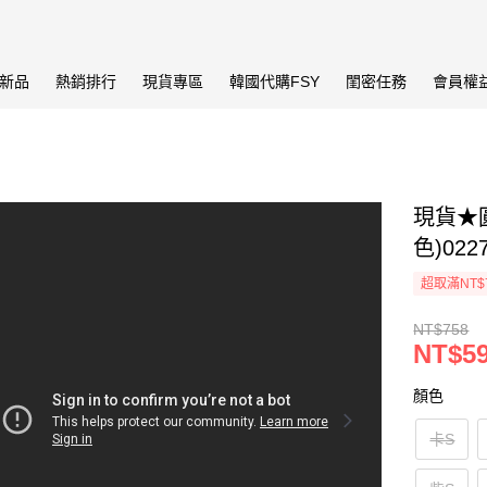
新品
熱銷排行
現貨專區
韓國代購FSY
閨密任務
會員權
現貨★圓
色)022
超取滿NT$
NT$758
NT$5
顏色
卡S