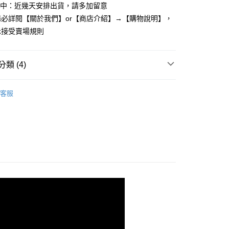
：先確認商品／服務後，再付款。
理中：近幾天安排出貨，請多加留意
取貨
必詳閱【關於我們】or【商店介紹】→【購物說明】，
EE先享後付」結帳流程】
5，滿NT$799(含以上)免運費
示接受賣場規則
方式選擇「AFTEE先享後付」後，將跳轉至「AFTEE先享後
頁面，進行簡訊認證並確認金額後，即可完成結帳。
家取貨
成立數日內，您將收到繳費通知簡訊。
費通知簡訊後14天內，點擊此簡訊中的連結，可透過四大超商
5，滿NT$799(含以上)免運費
類 (4)
網路銀行／等多元方式進行付款，方視為交易完成。
：結帳手續完成當下不需立刻繳費，但若您需要取消訂單，請聯
取貨
短袖棉質上衣
的店家。未經商家同意取消之訂單仍視為有效，需透過AFTEE
客服
繳納相關費用。
5，滿NT$799(含以上)免運費
否成功請以「AFTEE先享後付 」之結帳頁面顯示為準，若有關於
功／繳費後需取消欲退款等相關疑問，請聯繫「AFTEE先享後
1取貨
商品專區】
多尺碼。上衣/外套/洋裝類
援中心」
https://netprotections.freshdesk.com/support/home
5，滿NT$799(含以上)免運費
後數量】
春夏款-上衣
項】
恩沛科技股份有限公司提供之「AFTEE先享後付」服務完成之
依本服務之必要範圍內提供個人資料，並將交易相關給付款項請
5，滿NT$799(含以上)免運費
讓予恩沛科技股份有限公司。
個人資料處理事宜，請瀏覽以下網址：
查看運費
ee.tw/terms/#terms3
年的使用者請事先徵得法定代理人或監護人之同意方可使用
E先享後付」，若未經同意申辦者引起之損失，本公司不負相關責
AFTEE先享後付」時，將依據個別帳號之用戶狀況，依本公司