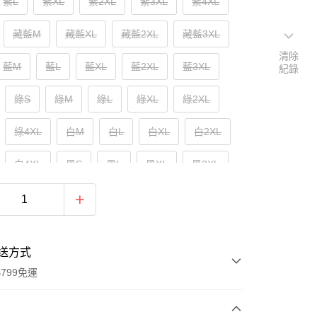
紫L
紫XL
紫2XL
紫3XL
紫4XL
藏藍M
藏藍XL
藏藍2XL
藏藍3XL
清除
藍M
藍L
藍XL
藍2XL
藍3XL
紀錄
綠S
綠M
綠L
綠XL
綠2XL
綠4XL
白M
白L
白XL
白2XL
白4XL
黑S
黑L
黑XL
黑2XL
黑4XL
送方式
799免運