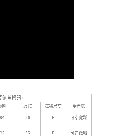
核予不同之上限額度；若仍有額度不足之情形，本公司將視審查
用戶進行身份認證。
一人註冊多個帳號或使用他人資訊註冊。若發現惡意使用之情
科技股份有限公司將有權停止該用戶之使用額度並採取法律行
要參考資訊)
臀圍
肩寬
建議尺寸
穿著感
94
36
F
可穿寬鬆
92
35
F
可穿微鬆