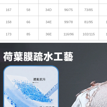
167
58
34D
96/75
73/85
158
66
34E
99/78
81/95
173
85
36E
116/96
102/115