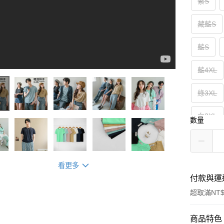
紫S
藏藍S
藍S
藍4XL
綠3XL
白3XL
數量
黑3XL
看更多
付款與運
超取滿NT$
付款方式
商品特色