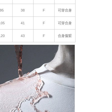
95
38
F
可穿合身
105
41
F
可穿合身
120
43
F
合身偏緊