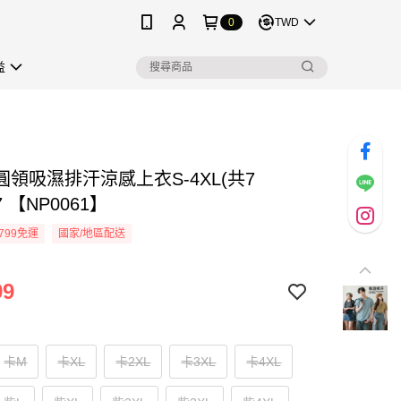
0
TWD
益
領吸濕排汗涼感上衣S-4XL(共7
7 【NP0061】
799免運
國家/地區配送
99
卡M
卡XL
卡2XL
卡3XL
卡4XL