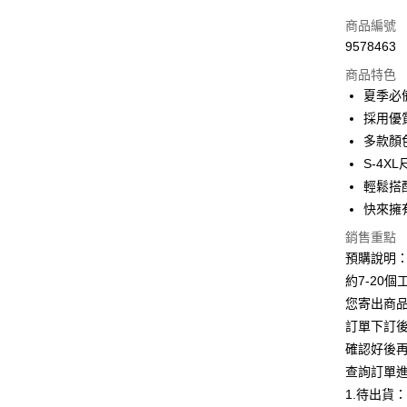
信用卡一
商品編號
9578463
超商取貨
商品特色
LINE Pay
夏季必
採用優
Apple Pay
多款顏
街口支付
S-4
輕鬆搭
悠遊付
快來擁
Google Pa
銷售重點
全支付
預購說明
約7-20
AFTEE先
您寄出商
相關說明
訂單下訂後
【關於「A
ATM付款
AFTEE
確認好後
便利好安
查詢訂單
１．簡單
1.待出貨
２．便利
運送方式