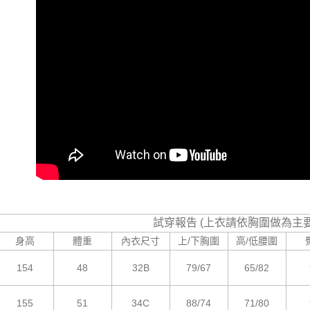
即時審查
結果請求
５．嚴禁
形，恩沛
動。
試穿報告 (上衣請依胸圍做為主
身高
體重
內衣尺寸
上/下胸圍
高/低腰圍
154
48
32B
79/67
65/82
155
51
34C
88/74
71/80