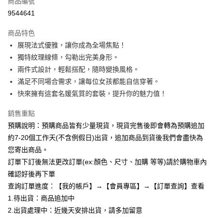
商品編號
超商取貨付款
9544641
LINE Pay
商品特色
Apple Pay
展現法式優雅，讓你成為全場焦點！
獨特紋理線條，勾勒出完美身形。
街口支付
兩件式設計，輕鬆搭配，隨時變換風格。
悠遊付
滿足不同場合需求，讓每位女孩都能自信穿著。
快來擁有這套名媛氣質的套裝，提升你的魅力值！
Google Pay
銷售重點
全支付
預購說明：預購商品皆有少量現貨，現貨完售後即會轉為預購追加
AFTEE先享後付
約7-20個工作天(不含例假日)出貨，追加商品到貨後我們會盡快為
相關說明
您寄出商品。
【關於「AFTEE先享後付」】
訂單下訂後無法更改訂單(ex:顏色、尺寸、加購 等等)請於購物車內
ATM付款
AFTEE先享後付是「在收到商品之後才付款」的支付方式。 讓您購物簡單
便利好安心！
確認好後再下單
１．簡單：不需註冊會員、不需綁卡、不需儲值。
查詢訂單進度：【我的帳戶】→【會員專區】→【訂單查詢】查看
運送方式
２．便利：只要手機號碼，簡訊認證，即可結帳。
1.待出貨：商品追加中
３．安心：先確認商品／服務後，再付款。
全家付款取貨
2.出貨處理中：近幾天安排出貨，請多加留意
每筆NT$85，滿NT$799(含以上)免運費
【「AFTEE先享後付」結帳流程】