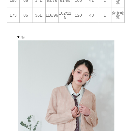
５．嚴禁一人註冊多個帳號或使用他人資訊註冊。若發現惡意使用之情形，
158
66
34E
99/78
81/95
105
41
L
緊
恩沛科技股份有限公司將有權停止該用戶之使用額度並採取法律行動。
102/11
合身較
173
85
36E
116/96
120
43
L
5
緊