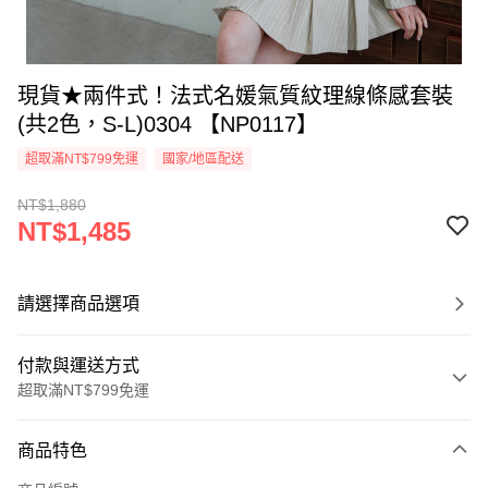
現貨★兩件式！法式名媛氣質紋理線條感套裝
(共2色，S-L)0304 【NP0117】
超取滿NT$799免運
國家/地區配送
NT$1,880
NT$1,485
請選擇商品選項
付款與運送方式
超取滿NT$799免運
付款方式
商品特色
信用卡一次付款