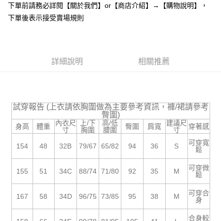
下單前請務必詳閱【關於我們】or【商店介紹】→【購物說明】，
１．於結帳方式選擇「AFTEE先享後付」後，將跳轉至「AFTEE先享後付」
付款後全家取貨
結帳頁面，進行簡訊認證並確認金額後，即可完成結帳。
下單後表示接受賣場規則
２．訂單成立數日內，您將收到繳費通知簡訊。
每筆NT$85，滿NT$799(含以上)免運費
３．收到繳費通知簡訊後14天內，點擊此簡訊中的連結，可透過四大超商／
ATM／網路銀行／等多元方式進行付款，方視為交易完成。
7-11付款取貨
※ 請注意：結帳手續完成當下不需立刻繳費，但若您需要取消訂單，請聯絡
每筆NT$85，滿NT$799(含以上)免運費
詳細說明
相關推薦
購買商品的店家。未經商家同意取消之訂單仍視為有效，需透過AFTEE先享
後付繳納相關費用。
付款後7-11取貨
※ 交易是否成功請以「AFTEE先享後付 」之結帳頁面顯示為準，若有關於
是否繳費成功／繳費後需取消欲退款等相關疑問，請聯繫「AFTEE先享後付
每筆NT$85，滿NT$799(含以上)免運費
客戶支援中心」
https://netprotections.freshdesk.com/support/home
試穿報告 (上衣請依胸圍做為主要參考資訊，褲/裙請參考
宅配
臀圍)
【注意事項】
內衣尺
上/下
高/低
建議尺
１．透過由恩沛科技股份有限公司提供之「AFTEE先享後付」服務完成之交
每筆NT$85，滿NT$799(含以上)免運費
身高
體重
臀圍
肩寬
穿著感
寸
胸圍
腰圍
寸
易，需依本服務之必要範圍內提供個人資料，並將交易相關給付款項請求債
權轉讓予恩沛科技股份有限公司。
海外宅配
查看運費
可穿寬
154
48
32B
79/67
65/82
94
36
S
鬆
２．關於個人資料處理事宜，請瀏覽以下網址：
https://aftee.tw/terms/#terms3
可穿微
３．未成年的使用者請事先徵得法定代理人或監護人之同意方可使用
155
51
34C
88/74
71/80
92
35
M
鬆
「AFTEE先享後付」，若未經同意申辦者引起之損失，本公司不負相關責
任。
可穿合
４．使用「AFTEE先享後付」時，將依據個別帳號之用戶狀況，依本公司即
167
58
34D
96/75
73/85
95
38
M
身
時審查核予不同之上限額度；若仍有額度不足之情形，本公司將視審查結果
請求用戶進行身份認證。
合身較