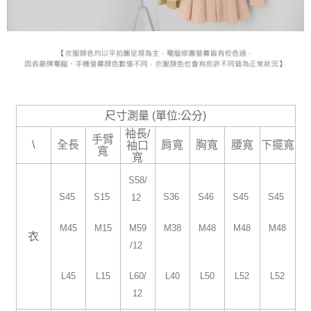
尺寸測量 (單位:公分)
袖長/
手臂
\
全長
肩寬
胸寬
腰寬
下擺寬
袖口
寬
寬
S58/
S45
S15
S36
S46
S45
S45
12
M45
M15
M38
M48
M48
M48
M59
衣
/12
L45
L15
L40
L50
L52
L52
L60/
12