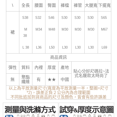
\
全長
腰圍
臀圍
褲檔
褲管
大腿寬
下擺寬
S38
S32
S46
S30
S30
S30
S65
M
M34
M48
M30
M30
M30
M67
裙
38
L 38
L36
L50
L30
L30
L30
L69
商品資訊
彈性
質料
內裡
厚度
產地
貼心分好尺碼拉~法
式名媛款太時尚了
聚酯
無
有
★★
中國
纖維
以上為平放測量尺寸(寬度為平放測量一半，整圈=尺寸
*2)，誤差正負２公分內為合理範圍
不同批追加到貨商品的尺寸及顏色，皆會有些許誤差