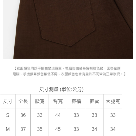
尺寸測量 (單位:公分)
尺寸
全長
腰寬
臀寬
褲襠
褲管
大腿寬
S
36
33
44
33
33
33
M
37
35
45
33
34
34