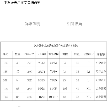
下單後表示接受賣場規則
１．於結帳方式選擇「AFTEE先享後付」後，將跳轉至「AFTEE先享後付」
付款後全家取貨
結帳頁面，進行簡訊認證並確認金額後，即可完成結帳。
２．訂單成立數日內，您將收到繳費通知簡訊。
每筆NT$85，滿NT$799(含以上)免運費
３．收到繳費通知簡訊後14天內，點擊此簡訊中的連結，可透過四大超商／
ATM／網路銀行／等多元方式進行付款，方視為交易完成。
7-11付款取貨
詳細說明
相關推薦
※ 請注意：結帳手續完成當下不需立刻繳費，但若您需要取消訂單，請聯絡
每筆NT$85，滿NT$799(含以上)免運費
購買商品的店家。未經商家同意取消之訂單仍視為有效，需透過AFTEE先享
後付繳納相關費用。
付款後7-11取貨
※ 交易是否成功請以「AFTEE先享後付 」之結帳頁面顯示為準，若有關於
是否繳費成功／繳費後需取消欲退款等相關疑問，請聯繫「AFTEE先享後付
每筆NT$85，滿NT$799(含以上)免運費
客戶支援中心」
https://netprotections.freshdesk.com/support/home
宅配
【注意事項】
１．透過由恩沛科技股份有限公司提供之「AFTEE先享後付」服務完成之交
每筆NT$85，滿NT$799(含以上)免運費
易，需依本服務之必要範圍內提供個人資料，並將交易相關給付款項請求債
權轉讓予恩沛科技股份有限公司。
海外宅配
查看運費
２．關於個人資料處理事宜，請瀏覽以下網址：
https://aftee.tw/terms/#terms3
３．未成年的使用者請事先徵得法定代理人或監護人之同意方可使用
「AFTEE先享後付」，若未經同意申辦者引起之損失，本公司不負相關責
任。
４．使用「AFTEE先享後付」時，將依據個別帳號之用戶狀況，依本公司即
時審查核予不同之上限額度；若仍有額度不足之情形，本公司將視審查結果
請求用戶進行身份認證。