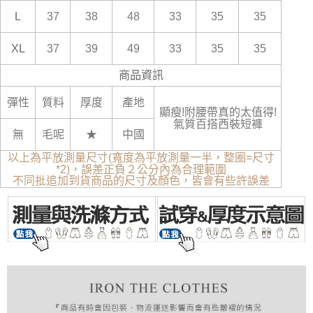
L
37
38
48
33
35
35
XL
37
39
49
33
35
35
商品資訊
彈性
質料
厚度
產地
顯瘦!附腰帶真的太值得!
氣質百搭西裝短褲
無
毛呢
★
中國
以上為平放測量尺寸(寬度為平放測量一半，整圈=尺寸
*2)，誤差正負２公分內為合理範圍
不同批追加到貨商品的尺寸及顏色，皆會有些許誤差