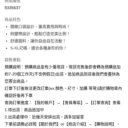
商品編號
超商取貨付款
9335637
LINE Pay
商品特色
Apple Pay
精緻口袋設計，兼具實用與時尚！
附腰帶設計，輕鬆打造完美比例！
街口支付
舒適面料，讓你自由自在活動！
悠遊付
S-XL尺碼，適合各種身形的你！
Google Pay
銷售重點
預購說明：預購商品皆有少量現貨，現貨完售後即會轉為預購追加
全支付
約7-20個工作天(不含例假日)出貨，追加商品到貨後我們會盡快為
AFTEE先享後付
您寄出商品。
相關說明
訂單下訂後無法更改訂單(ex:顏色、尺寸、加購 等等)請於購物車內
【關於「AFTEE先享後付」】
確認好後再下單
ATM付款
AFTEE先享後付是「在收到商品之後才付款」的支付方式。 讓您購物簡單
便利好安心！
查詢訂單進度：【我的帳戶】→【會員專區】→【訂單查詢】查看
１．簡單：不需註冊會員、不需綁卡、不需儲值。
1.待出貨：商品追加中
運送方式
２．便利：只要手機號碼，簡訊認證，即可結帳。
2.出貨處理中：近幾天安排出貨，請多加留意
３．安心：先確認商品／服務後，再付款。
全家付款取貨
下單前請務必詳閱【關於我們】or【商店介紹】→【購物說明】，
每筆NT$85，滿NT$799(含以上)免運費
【「AFTEE先享後付」結帳流程】