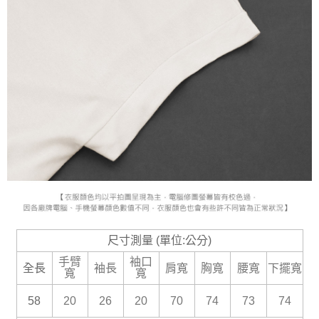
尺寸測量 (單位:公分)
手臂
袖口
全長
袖長
肩寬
胸寬
腰寬
下擺寬
寬
寬
58
20
26
20
70
74
73
74