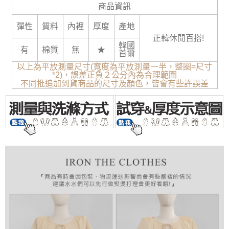
商品資訊
彈性
質料
內裡
厚度
產地
正韓休閒百搭!
韓國
有
棉質
無
★
首爾
以上為平放測量尺寸(寬度為平放測量一半，整圈=尺寸
*2)，誤差正負２公分內為合理範圍
不同批追加到貨商品的尺寸及顏色，皆會有些許誤差