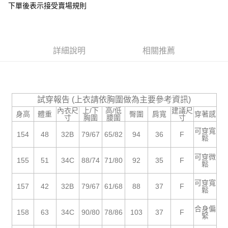
下單後表示接受賣場規則
１．於結帳方式選擇「AFTEE先享後付」後，將跳轉至「AFTEE先享後付」
付款後全家取貨
結帳頁面，進行簡訊認證並確認金額後，即可完成結帳。
２．訂單成立數日內，您將收到繳費通知簡訊。
每筆NT$85，滿NT$799(含以上)免運費
３．收到繳費通知簡訊後14天內，點擊此簡訊中的連結，可透過四大超商／
ATM／網路銀行／等多元方式進行付款，方視為交易完成。
7-11付款取貨
詳細說明
相關推薦
※ 請注意：結帳手續完成當下不需立刻繳費，但若您需要取消訂單，請聯絡
每筆NT$85，滿NT$799(含以上)免運費
購買商品的店家。未經商家同意取消之訂單仍視為有效，需透過AFTEE先享
後付繳納相關費用。
付款後7-11取貨
※ 交易是否成功請以「AFTEE先享後付 」之結帳頁面顯示為準，若有關於
是否繳費成功／繳費後需取消欲退款等相關疑問，請聯繫「AFTEE先享後付
每筆NT$85，滿NT$799(含以上)免運費
試穿報告 (上衣請依胸圍做為主要參考資訊)
客戶支援中心」
https://netprotections.freshdesk.com/support/home
內衣尺
上/下
高/低
建議尺
身高
體重
臀圍
肩寬
穿著感
宅配
寸
胸圍
腰圍
寸
【注意事項】
１．透過由恩沛科技股份有限公司提供之「AFTEE先享後付」服務完成之交
每筆NT$85，滿NT$799(含以上)免運費
可穿寬
154
48
32B
79/67
65/82
94
36
F
易，需依本服務之必要範圍內提供個人資料，並將交易相關給付款項請求債
鬆
權轉讓予恩沛科技股份有限公司。
海外宅配
查看運費
２．關於個人資料處理事宜，請瀏覽以下網址：
可穿微
155
51
34C
88/74
71/80
92
35
F
鬆
https://aftee.tw/terms/#terms3
３．未成年的使用者請事先徵得法定代理人或監護人之同意方可使用
「AFTEE先享後付」，若未經同意申辦者引起之損失，本公司不負相關責
可穿寬
157
42
32B
79/67
61/68
88
37
F
鬆
任。
４．使用「AFTEE先享後付」時，將依據個別帳號之用戶狀況，依本公司即
合身偏
時審查核予不同之上限額度；若仍有額度不足之情形，本公司將視審查結果
158
63
34C
90/80
78/86
103
37
F
緊
請求用戶進行身份認證。