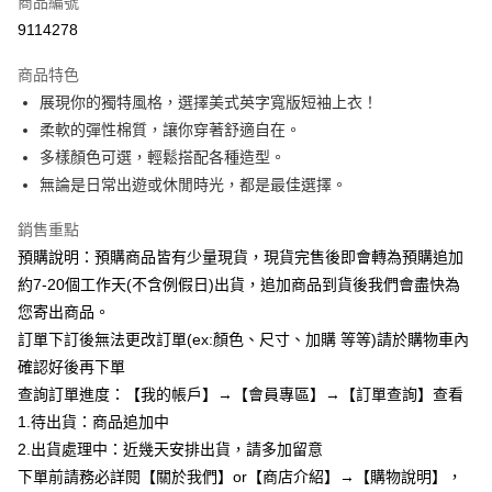
商品編號
超商取貨付款
9114278
LINE Pay
商品特色
Apple Pay
展現你的獨特風格，選擇美式英字寬版短袖上衣！
柔軟的彈性棉質，讓你穿著舒適自在。
街口支付
多樣顏色可選，輕鬆搭配各種造型。
悠遊付
無論是日常出遊或休閒時光，都是最佳選擇。
Google Pay
銷售重點
預購說明：預購商品皆有少量現貨，現貨完售後即會轉為預購追加
全支付
約7-20個工作天(不含例假日)出貨，追加商品到貨後我們會盡快為
AFTEE先享後付
您寄出商品。
相關說明
訂單下訂後無法更改訂單(ex:顏色、尺寸、加購 等等)請於購物車內
【關於「AFTEE先享後付」】
確認好後再下單
ATM付款
AFTEE先享後付是「在收到商品之後才付款」的支付方式。 讓您購物簡單
便利好安心！
查詢訂單進度：【我的帳戶】→【會員專區】→【訂單查詢】查看
１．簡單：不需註冊會員、不需綁卡、不需儲值。
1.待出貨：商品追加中
運送方式
２．便利：只要手機號碼，簡訊認證，即可結帳。
2.出貨處理中：近幾天安排出貨，請多加留意
３．安心：先確認商品／服務後，再付款。
全家付款取貨
下單前請務必詳閱【關於我們】or【商店介紹】→【購物說明】，
每筆NT$85，滿NT$799(含以上)免運費
【「AFTEE先享後付」結帳流程】