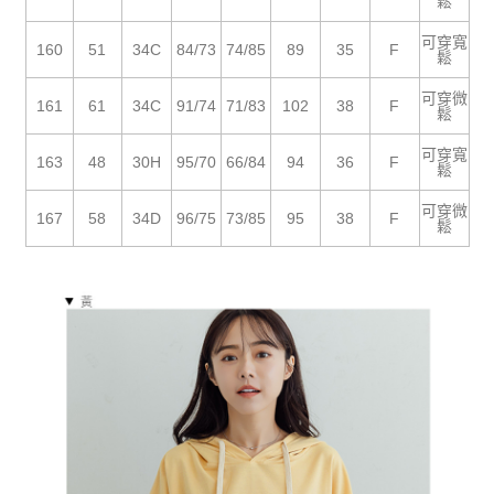
５．嚴禁一人註冊多個帳號或使用他人資訊註冊。若發現惡意使用之情形，
鬆
恩沛科技股份有限公司將有權停止該用戶之使用額度並採取法律行動。
可穿寬
160
51
34C
84/73
74/85
89
35
F
鬆
可穿微
161
61
34C
91/74
71/83
102
38
F
鬆
可穿寬
163
48
30H
95/70
66/84
94
36
F
鬆
可穿微
167
58
34D
96/75
73/85
95
38
F
鬆