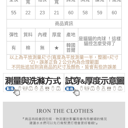
寬
寬
55
22
23
21
60
58
59
60
商品資訊
彈性
質料
內裡
厚度
產地
是貓貓的肉球 ！這樣
貓控怎麼受得了
韓國
有
棉
無
★
首爾
以上為平放測量尺寸(寬度為平放測量一半，整圈=尺寸
*2)，誤差正負２公分內為合理範圍
不同批追加到貨商品的尺寸及顏色，皆會有些許誤差