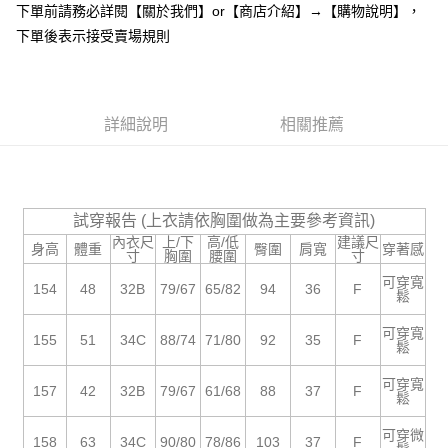
下單前請務必詳閱【關於我們】or【商店介紹】→【購物說明】，
１．於結帳方式選擇「AFTEE先享後付」後，將跳轉至「AFTEE先享後付」
付款後全家取貨
結帳頁面，進行簡訊認證並確認金額後，即可完成結帳。
下單後表示接受賣場規則
２．訂單成立數日內，您將收到繳費通知簡訊。
每筆NT$85，滿NT$799(含以上)免運費
３．收到繳費通知簡訊後14天內，點擊此簡訊中的連結，可透過四大超商／
ATM／網路銀行／等多元方式進行付款，方視為交易完成。
7-11付款取貨
※ 請注意：結帳手續完成當下不需立刻繳費，但若您需要取消訂單，請聯絡
每筆NT$85，滿NT$799(含以上)免運費
詳細說明
相關推薦
購買商品的店家。未經商家同意取消之訂單仍視為有效，需透過AFTEE先享
後付繳納相關費用。
付款後7-11取貨
※ 交易是否成功請以「AFTEE先享後付 」之結帳頁面顯示為準，若有關於
是否繳費成功／繳費後需取消欲退款等相關疑問，請聯繫「AFTEE先享後付
每筆NT$85，滿NT$799(含以上)免運費
客戶支援中心」
https://netprotections.freshdesk.com/support/home
試穿報告 (上衣請依胸圍做為主要參考資訊)
宅配
【注意事項】
內衣尺
上/下
高/低
建議尺
身高
體重
臀圍
肩寬
穿著感
１．透過由恩沛科技股份有限公司提供之「AFTEE先享後付」服務完成之交
每筆NT$85，滿NT$799(含以上)免運費
寸
胸圍
腰圍
寸
易，需依本服務之必要範圍內提供個人資料，並將交易相關給付款項請求債
可穿寬
權轉讓予恩沛科技股份有限公司。
海外宅配
154
48
32B
79/67
65/82
94
36
F
查看運費
鬆
２．關於個人資料處理事宜，請瀏覽以下網址：
https://aftee.tw/terms/#terms3
可穿寬
155
51
34C
88/74
71/80
92
35
F
３．未成年的使用者請事先徵得法定代理人或監護人之同意方可使用
鬆
「AFTEE先享後付」，若未經同意申辦者引起之損失，本公司不負相關責
任。
可穿寬
157
42
32B
79/67
61/68
88
37
F
４．使用「AFTEE先享後付」時，將依據個別帳號之用戶狀況，依本公司即
鬆
時審查核予不同之上限額度；若仍有額度不足之情形，本公司將視審查結果
請求用戶進行身份認證。
可穿微
158
63
34C
90/80
78/86
103
37
F