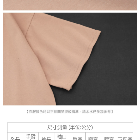
尺寸測量 (單位:公分)
手臂
袖口
全長
袖長
肩寬
胸寬
腰寬
下擺寬