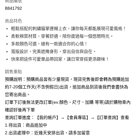
商品編號
超商取貨付款
8841792
LINE Pay
商品特色
Apple Pay
輕鬆搭配的刺繡貓掌連帽上衣，讓你每天都能展現可愛風格！
柔軟棉質材質，穿著舒適，陪你度過每一個悠閒時光。
街口支付
多款顏色可選，總有一款適合你的心情！
悠遊付
寬版設計，完美遮掩身形，穿出自信與自在。
快來把這件可愛單品帶回家，讓日常穿搭更添趣味！
Google Pay
銷售重點
全支付
預購說明：預購商品皆有少量現貨，現貨完售後即會轉為預購追加
AFTEE先享後付
約7-20個工作天(不含例假日)出貨，追加商品到貨後我們會盡快為
相關說明
您寄出商品。
【關於「AFTEE先享後付」】
訂單下訂後無法更改訂單(ex:顏色、尺寸、加購 等等)請於購物車內
ATM付款
AFTEE先享後付是「在收到商品之後才付款」的支付方式。 讓您購物簡單
便利好安心！
確認好後再下單
１．簡單：不需註冊會員、不需綁卡、不需儲值。
查詢訂單進度：【我的帳戶】→【會員專區】→【訂單查詢】查看
運送方式
２．便利：只要手機號碼，簡訊認證，即可結帳。
1.待出貨：商品追加中
３．安心：先確認商品／服務後，再付款。
全家付款取貨
2.出貨處理中：近幾天安排出貨，請多加留意
每筆NT$85，滿NT$799(含以上)免運費
【「AFTEE先享後付」結帳流程】