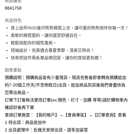
商品編號
超商取貨付款
8841758
LINE Pay
商品特色
Apple Pay
穿上這件HUG後印熊熊棉質上衣，讓可愛的熊熊陪伴你每一天！
柔軟的棉質面料，讓你感受舒適自在。
街口支付
輕鬆搭配你的個性風格。
悠遊付
短袖設計，完美適合春夏季節，清爽又時尚！
快來把這件萌系單品帶回家，讓你的穿搭更有趣！
Google Pay
銷售重點
全支付
預購說明：預購商品皆有少量現貨，現貨完售後即會轉為預購追加
AFTEE先享後付
約7-20個工作天(不含例假日)出貨，追加商品到貨後我們會盡快為
相關說明
您寄出商品。
【關於「AFTEE先享後付」】
訂單下訂後無法更改訂單(ex:顏色、尺寸、加購 等等)請於購物車內
ATM付款
AFTEE先享後付是「在收到商品之後才付款」的支付方式。 讓您購物簡單
便利好安心！
確認好後再下單
１．簡單：不需註冊會員、不需綁卡、不需儲值。
查詢訂單進度：【我的帳戶】→【會員專區】→【訂單查詢】查看
運送方式
２．便利：只要手機號碼，簡訊認證，即可結帳。
1.待出貨：商品追加中
３．安心：先確認商品／服務後，再付款。
全家付款取貨
2.出貨處理中：近幾天安排出貨，請多加留意
每筆NT$85，滿NT$799(含以上)免運費
【「AFTEE先享後付」結帳流程】