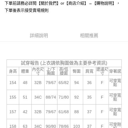
下單前請務必詳閱【關於我們】or【商店介紹】→【購物說明】，
１．於結帳方式選擇「AFTEE先享後付」後，將跳轉至「AFTEE先享後付」
付款後全家取貨
結帳頁面，進行簡訊認證並確認金額後，即可完成結帳。
下單後表示接受賣場規則
２．訂單成立數日內，您將收到繳費通知簡訊。
每筆NT$85，滿NT$799(含以上)免運費
３．收到繳費通知簡訊後14天內，點擊此簡訊中的連結，可透過四大超商／
ATM／網路銀行／等多元方式進行付款，方視為交易完成。
7-11付款取貨
※ 請注意：結帳手續完成當下不需立刻繳費，但若您需要取消訂單，請聯絡
每筆NT$85，滿NT$799(含以上)免運費
詳細說明
相關推薦
購買商品的店家。未經商家同意取消之訂單仍視為有效，需透過AFTEE先享
後付繳納相關費用。
付款後7-11取貨
※ 交易是否成功請以「AFTEE先享後付 」之結帳頁面顯示為準，若有關於
是否繳費成功／繳費後需取消欲退款等相關疑問，請聯繫「AFTEE先享後付
每筆NT$85，滿NT$799(含以上)免運費
客戶支援中心」
https://netprotections.freshdesk.com/support/home
試穿報告 (上衣請依胸圍做為主要參考資訊)
宅配
【注意事項】
內衣尺
上/下
高/低
建議尺
身高
體重
臀圍
肩寬
穿著感
１．透過由恩沛科技股份有限公司提供之「AFTEE先享後付」服務完成之交
每筆NT$85，滿NT$799(含以上)免運費
寸
胸圍
腰圍
寸
易，需依本服務之必要範圍內提供個人資料，並將交易相關給付款項請求債
可穿寬
權轉讓予恩沛科技股份有限公司。
海外宅配
154
48
32B
79/67
65/82
94
36
F
查看運費
鬆
２．關於個人資料處理事宜，請瀏覽以下網址：
https://aftee.tw/terms/#terms3
可穿寬
155
51
34C
88/74
71/80
92
35
F
３．未成年的使用者請事先徵得法定代理人或監護人之同意方可使用
鬆
「AFTEE先享後付」，若未經同意申辦者引起之損失，本公司不負相關責
任。
可穿寬
157
42
32B
79/67
61/68
88
37
F
４．使用「AFTEE先享後付」時，將依據個別帳號之用戶狀況，依本公司即
鬆
時審查核予不同之上限額度；若仍有額度不足之情形，本公司將視審查結果
請求用戶進行身份認證。
可穿剛
158
63
34C
90/80
78/86
103
37
F