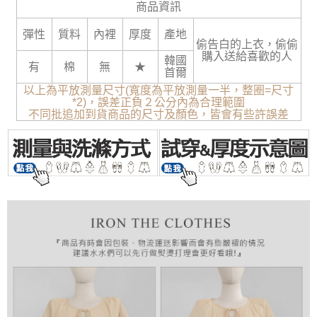
商品資訊
彈性
質料
內裡
厚度
產地
偷告白的上衣，偷偷
購入送給喜歡的人
韓國
有
棉
無
★
首爾
以上為平放測量尺寸(寬度為平放測量一半，整圈=尺寸
*2)，誤差正負２公分內為合理範圍
不同批追加到貨商品的尺寸及顏色，皆會有些許誤差