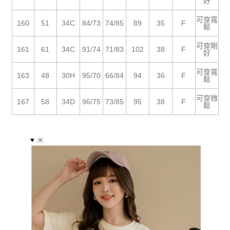
５．嚴禁一人註冊多個帳號或使用他人資訊註冊。若發現惡意使用之情形，
好
恩沛科技股份有限公司將有權停止該用戶之使用額度並採取法律行動。
可穿寬
160
51
34C
84/73
74/85
89
35
F
鬆
可穿剛
161
61
34C
91/74
71/83
102
38
F
好
可穿寬
163
48
30H
95/70
66/84
94
36
F
鬆
可穿微
167
58
34D
96/75
73/85
95
38
F
鬆