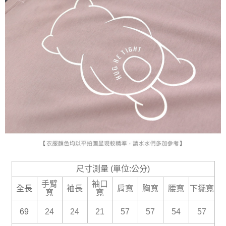
尺寸測量 (單位:公分)
手臂
袖口
全長
袖長
肩寬
胸寬
腰寬
下擺寬
寬
寬
69
24
24
21
57
57
54
57