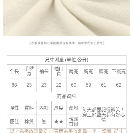
尺寸測量 (單位:公分)
手臂
袖口
全長
袖長
肩寬
胸寬
腰寬
下擺寬
寬
寬
68
23
23
22
60
59
61
62
商品資訊
彈性
質料
內裡
厚度
產地
每天都要記得微笑！
穿上他整天都有好心
韓國
情
極佳
棉質
無
★★
首爾
以上為平放測量尺寸(寬度為平放測量一半，整圈=尺寸