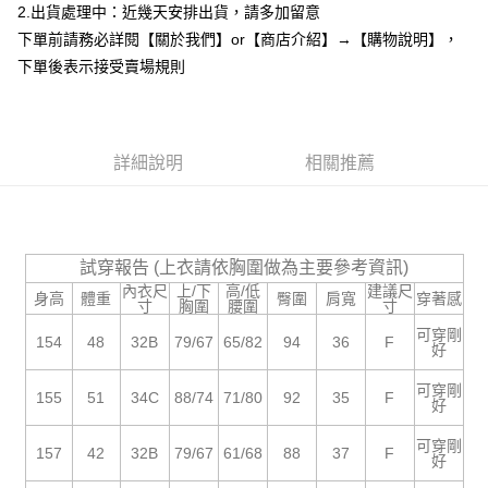
2.出貨處理中：近幾天安排出貨，請多加留意
１．於結帳方式選擇「AFTEE先享後付」後，將跳轉至「AFTEE先享後付」
付款後全家取貨
結帳頁面，進行簡訊認證並確認金額後，即可完成結帳。
下單前請務必詳閱【關於我們】or【商店介紹】→【購物說明】，
２．訂單成立數日內，您將收到繳費通知簡訊。
每筆NT$85，滿NT$799(含以上)免運費
下單後表示接受賣場規則
３．收到繳費通知簡訊後14天內，點擊此簡訊中的連結，可透過四大超商／
ATM／網路銀行／等多元方式進行付款，方視為交易完成。
7-11付款取貨
※ 請注意：結帳手續完成當下不需立刻繳費，但若您需要取消訂單，請聯絡
每筆NT$85，滿NT$799(含以上)免運費
購買商品的店家。未經商家同意取消之訂單仍視為有效，需透過AFTEE先享
後付繳納相關費用。
詳細說明
相關推薦
付款後7-11取貨
※ 交易是否成功請以「AFTEE先享後付 」之結帳頁面顯示為準，若有關於
是否繳費成功／繳費後需取消欲退款等相關疑問，請聯繫「AFTEE先享後付
每筆NT$85，滿NT$799(含以上)免運費
客戶支援中心」
https://netprotections.freshdesk.com/support/home
宅配
【注意事項】
試穿報告 (上衣請依胸圍做為主要參考資訊)
１．透過由恩沛科技股份有限公司提供之「AFTEE先享後付」服務完成之交
每筆NT$85，滿NT$799(含以上)免運費
內衣尺
上/下
高/低
建議尺
易，需依本服務之必要範圍內提供個人資料，並將交易相關給付款項請求債
身高
體重
臀圍
肩寬
穿著感
寸
胸圍
腰圍
寸
權轉讓予恩沛科技股份有限公司。
海外宅配
查看運費
２．關於個人資料處理事宜，請瀏覽以下網址：
可穿剛
154
48
32B
79/67
65/82
94
36
F
好
https://aftee.tw/terms/#terms3
３．未成年的使用者請事先徵得法定代理人或監護人之同意方可使用
可穿剛
「AFTEE先享後付」，若未經同意申辦者引起之損失，本公司不負相關責
155
51
34C
88/74
71/80
92
35
F
好
任。
４．使用「AFTEE先享後付」時，將依據個別帳號之用戶狀況，依本公司即
可穿剛
時審查核予不同之上限額度；若仍有額度不足之情形，本公司將視審查結果
157
42
32B
79/67
61/68
88
37
F
好
請求用戶進行身份認證。