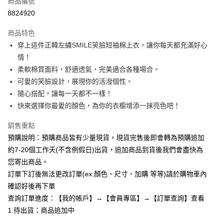
商品編號
超商取貨付款
8824920
LINE Pay
商品特色
Apple Pay
穿上這件正韓左繡SMILE笑臉短袖棉上衣，讓你每天都充滿好心
情！
街口支付
柔軟棉質面料，舒適透氣，完美適合各種場合。
悠遊付
可愛的笑臉設計，展現你的活潑個性。
隨心搭配，讓每一天都不一樣！
Google Pay
快來選擇你最愛的顏色，為你的衣櫥增添一抹亮色吧！
全支付
銷售重點
AFTEE先享後付
預購說明：預購商品皆有少量現貨，現貨完售後即會轉為預購追加
相關說明
約7-20個工作天(不含例假日)出貨，追加商品到貨後我們會盡快為
【關於「AFTEE先享後付」】
您寄出商品。
ATM付款
AFTEE先享後付是「在收到商品之後才付款」的支付方式。 讓您購物簡單
便利好安心！
訂單下訂後無法更改訂單(ex:顏色、尺寸、加購 等等)請於購物車內
１．簡單：不需註冊會員、不需綁卡、不需儲值。
確認好後再下單
運送方式
２．便利：只要手機號碼，簡訊認證，即可結帳。
查詢訂單進度：【我的帳戶】→【會員專區】→【訂單查詢】查看
３．安心：先確認商品／服務後，再付款。
全家付款取貨
1.待出貨：商品追加中
每筆NT$85，滿NT$799(含以上)免運費
【「AFTEE先享後付」結帳流程】