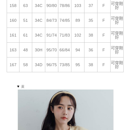
５．嚴禁一人註冊多個帳號或使用他人資訊註冊。若發現惡意使用之情形，
可穿剛
恩沛科技股份有限公司將有權停止該用戶之使用額度並採取法律行動。
158
63
34C
90/80
78/86
103
37
F
好
可穿剛
160
51
34C
84/73
74/85
89
35
F
好
可穿剛
161
61
34C
91/74
71/83
102
38
F
好
可穿剛
163
48
30H
95/70
66/84
94
36
F
好
可穿剛
167
58
34D
96/75
73/85
95
38
F
好