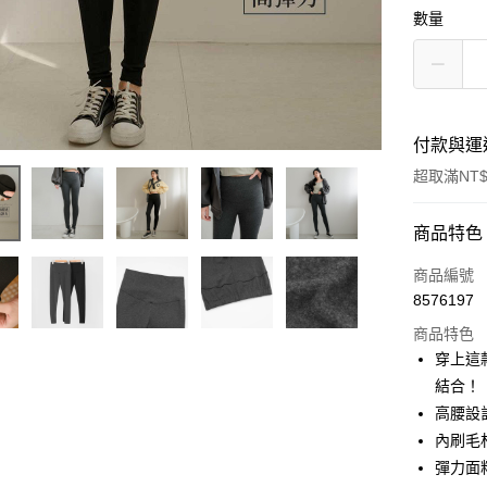
數量
付款與運
超取滿NT$
付款方式
商品特色
信用卡一
商品編號
8576197
超商取貨
商品特色
LINE Pay
穿上這
結合！
Apple Pay
高腰設
街口支付
內刷毛
彈力面
悠遊付