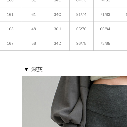
160
51
34C
84/73
74/85
161
61
34C
91/74
71/83
163
48
30H
65/70
66/84
167
58
34D
96/75
73/85