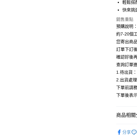
輕鬆搭
Google Pa
快來挑
全支付
銷售重點
預購說明
AFTEE先
約7-20
相關說明
您寄出商
【關於「A
ATM付款
AFTEE
訂單下訂後
便利好安
確認好後
１．簡單
查詢訂單
２．便利
運送方式
３．安心
1.待出貨
全家付款
2.出貨處
【「AFT
每筆NT$8
下單前請務
１．於結帳
付」結帳
下單後表
付款後全
２．訂單
３．收到繳
每筆NT$8
／ATM／
商品相關分
※ 請注意
7-11付款
絡購買商品
先享後付
每筆NT$8
【下著】
※ 交易是
分享
是否繳費成