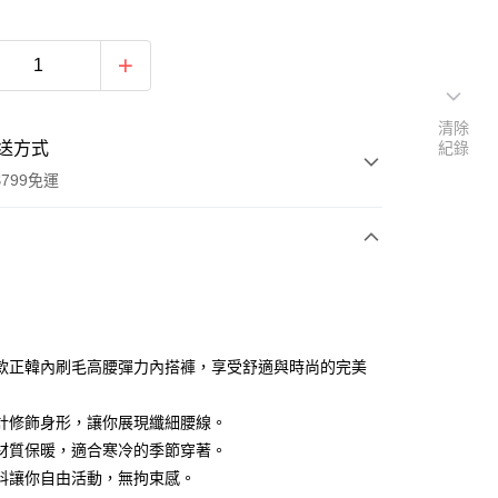
清除
送方式
紀錄
799免運
次付款
付款
款正韓內刷毛高腰彈力內搭褲，享受舒適與時尚的完美
計修飾身形，讓你展現纖細腰線。
材質保暖，適合寒冷的季節穿著。
料讓你自由活動，無拘束感。