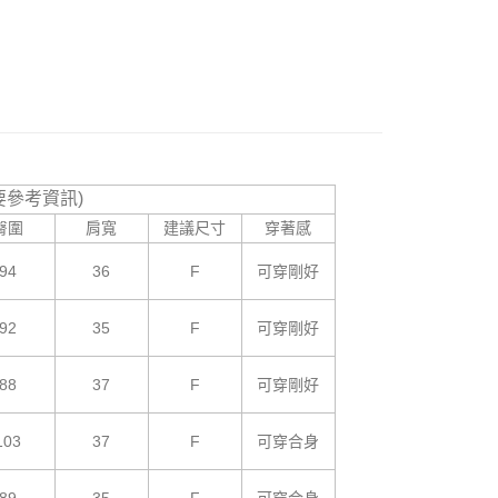
1取貨
援中心」
https://netprotections.freshdesk.com/support/home
5，滿NT$799(含以上)免運費
項】
恩沛科技股份有限公司提供之「AFTEE先享後付」服務完成之
依本服務之必要範圍內提供個人資料，並將交易相關給付款項請
5，滿NT$799(含以上)免運費
讓予恩沛科技股份有限公司。
個人資料處理事宜，請瀏覽以下網址：
查看運費
ee.tw/terms/#terms3
年的使用者請事先徵得法定代理人或監護人之同意方可使用
要參考資訊)
E先享後付」，若未經同意申辦者引起之損失，本公司不負相關責
臀圍
肩寬
建議尺寸
穿著感
AFTEE先享後付」時，將依據個別帳號之用戶狀況，依本公司
核予不同之上限額度；若仍有額度不足之情形，本公司將視審查
94
36
F
可穿剛好
用戶進行身份認證。
一人註冊多個帳號或使用他人資訊註冊。若發現惡意使用之情
科技股份有限公司將有權停止該用戶之使用額度並採取法律行
92
35
F
可穿剛好
88
37
F
可穿剛好
103
37
F
可穿合身