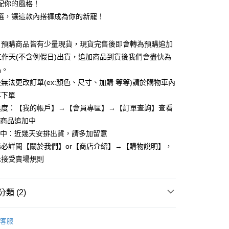
配你的風格！
y
選，讓這款內搭褲成為你的新寵！
：預購商品皆有少量現貨，現貨完售後即會轉為預購追加
享後付
個工作天(不含例假日)出貨，追加商品到貨後我們會盡快為
品。
FTEE先享後付」】
先享後付是「在收到商品之後才付款」的支付方式。 讓您購物簡單
無法更改訂單(ex:顏色、尺寸、加購 等等)請於購物車內
心！
再下單
：不需註冊會員、不需綁卡、不需儲值。
進度：【我的帳戶】→【會員專區】→【訂單查詢】查看
：只要手機號碼，簡訊認證，即可結帳。
：先確認商品／服務後，再付款。
：商品追加中
取貨
理中：近幾天安排出貨，請多加留意
EE先享後付」結帳流程】
5，滿NT$799(含以上)免運費
必詳閱【關於我們】or【商店介紹】→【購物說明】，
方式選擇「AFTEE先享後付」後，將跳轉至「AFTEE先享後
頁面，進行簡訊認證並確認金額後，即可完成結帳。
示接受賣場規則
家取貨
成立數日內，您將收到繳費通知簡訊。
費通知簡訊後14天內，點擊此簡訊中的連結，可透過四大超商
5，滿NT$799(含以上)免運費
網路銀行／等多元方式進行付款，方視為交易完成。
類 (2)
：結帳手續完成當下不需立刻繳費，但若您需要取消訂單，請聯
取貨
的店家。未經商家同意取消之訂單仍視為有效，需透過AFTEE
繳納相關費用。
5，滿NT$799(含以上)免運費
長褲/內搭褲
否成功請以「AFTEE先享後付 」之結帳頁面顯示為準，若有關於
客服
功／繳費後需取消欲退款等相關疑問，請聯繫「AFTEE先享後