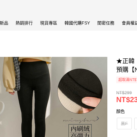
新品
熱銷排行
現貨專區
韓國代購FSY
閨密任務
會員權
★正韓
預購【N
超取滿NT$
NT$299
NT$2
顏色
黑F