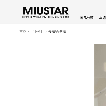
商品分類
本週
首頁
【下著】
長褲/內搭褲