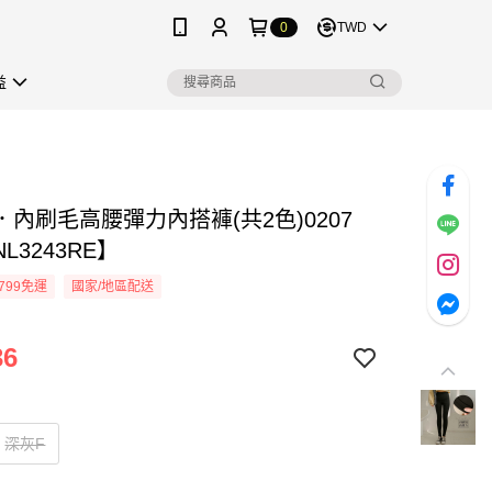
0
TWD
益
．內刷毛高腰彈力內搭褲(共2色)0207
L3243RE】
799免運
國家/地區配送
36
深灰F