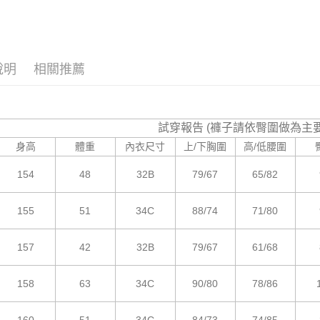
ALL
付款後7-1
付客戶支
每筆NT$8
【注意事
宅配
１．透過由
交易，需
每筆NT$8
說明
相關推薦
求債權轉
２．關於
海外宅配
https://aft
３．未成
試穿報告 (褲子請依臀圍做為主
「AFTE
任。
身高
體重
內衣尺寸
上/下胸圍
高/低腰圍
４．使用「
即時審查
154
48
32B
79/67
65/82
結果請求
５．嚴禁
形，恩沛
155
51
34C
88/74
71/80
動。
157
42
32B
79/67
61/68
158
63
34C
90/80
78/86