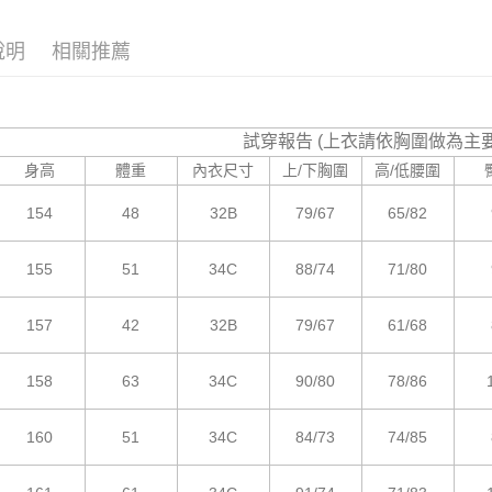
付款後7-1
付客戶支
每筆NT$8
說明
相關推薦
【注意事
宅配
１．透過由
交易，需
每筆NT$8
求債權轉
２．關於
試穿報告 (上衣請依胸圍做為主
海外宅配
https://aft
身高
體重
內衣尺寸
上/下胸圍
高/低腰圍
３．未成
「AFTE
154
48
32B
79/67
65/82
任。
４．使用「
即時審查
155
51
34C
88/74
71/80
結果請求
５．嚴禁
形，恩沛
157
42
32B
79/67
61/68
動。
158
63
34C
90/80
78/86
160
51
34C
84/73
74/85