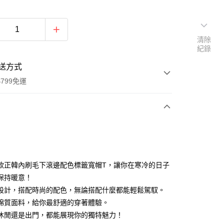
清除
紀錄
送方式
799免運
次付款
付款
款正韓內刷毛下滾邊配色標籤寬帽T，讓你在寒冷的日子
保持暖意！
設計，搭配時尚的配色，無論搭配什麼都能輕鬆駕馭。
棉質面料，給你最舒適的穿著體驗。
休閒還是出門，都能展現你的獨特魅力！