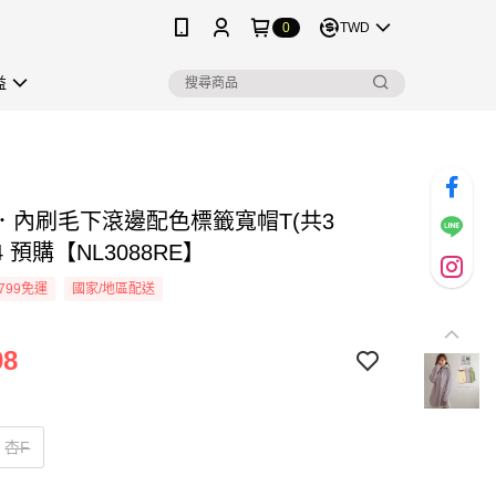
0
TWD
益
．內刷毛下滾邊配色標籤寬帽T(共3
4 預購【NL3088RE】
799免運
國家/地區配送
98
杏F