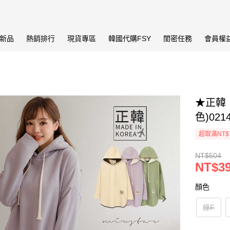
新品
熱銷排行
現貨專區
韓國代購FSY
閨密任務
會員權
★正韓
色)021
超取滿NT$
NT$504
NT$3
顏色
綠F