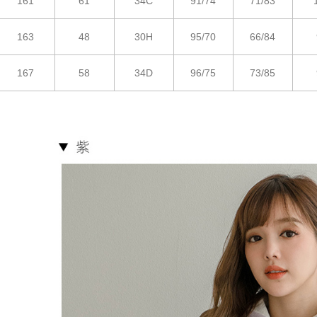
161
61
34C
91/74
71/83
163
48
30H
95/70
66/84
167
58
34D
96/75
73/85