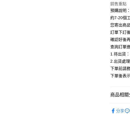
銷售重點
Google Pa
預購說明
全支付
約7-20
您寄出商
AFTEE先
訂單下訂後
相關說明
確認好後
【關於「A
ATM付款
AFTEE
查詢訂單
便利好安
1.待出貨
１．簡單
2.出貨處
２．便利
運送方式
３．安心
下單前請務
全家付款
下單後表
【「AFT
每筆NT$8
１．於結帳
付」結帳
付款後全
２．訂單
商品相關分
３．收到繳
每筆NT$8
／ATM／
【上衣】
※ 請注意
分享
7-11付款
絡購買商品
ALL
先享後付
每筆NT$8
※ 交易是
是否繳費成