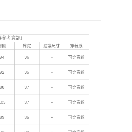
1取貨
援中心」
https://netprotections.freshdesk.com/support/home
5，滿NT$799(含以上)免運費
項】
恩沛科技股份有限公司提供之「AFTEE先享後付」服務完成之
依本服務之必要範圍內提供個人資料，並將交易相關給付款項請
5，滿NT$799(含以上)免運費
讓予恩沛科技股份有限公司。
個人資料處理事宜，請瀏覽以下網址：
要參考資訊)
查看運費
ee.tw/terms/#terms3
臀圍
肩寬
建議尺寸
穿著感
年的使用者請事先徵得法定代理人或監護人之同意方可使用
E先享後付」，若未經同意申辦者引起之損失，本公司不負相關責
94
36
F
可穿寬鬆
AFTEE先享後付」時，將依據個別帳號之用戶狀況，依本公司
核予不同之上限額度；若仍有額度不足之情形，本公司將視審查
92
35
F
可穿寬鬆
用戶進行身份認證。
一人註冊多個帳號或使用他人資訊註冊。若發現惡意使用之情
科技股份有限公司將有權停止該用戶之使用額度並採取法律行
88
37
F
可穿寬鬆
103
37
F
可穿寬鬆
89
35
F
可穿寬鬆