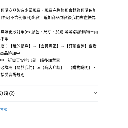
y
：預購商品皆有少量現貨，現貨完售後即會轉為預購追加
個工作天(不含例假日)出貨，追加商品到貨後我們會盡快為
品。
享後付
無法更改訂單(ex:顏色、尺寸、加購 等等)請於購物車內
再下單
FTEE先享後付」】
先享後付是「在收到商品之後才付款」的支付方式。 讓您購物簡單
進度：【我的帳戶】→【會員專區】→【訂單查詢】查看
心！
：商品追加中
：不需註冊會員、不需綁卡、不需儲值。
理中：近幾天安排出貨，請多加留意
：只要手機號碼，簡訊認證，即可結帳。
：先確認商品／服務後，再付款。
必詳閱【關於我們】or【商店介紹】→【購物說明】，
取貨
示接受賣場規則
EE先享後付」結帳流程】
5，滿NT$799(含以上)免運費
方式選擇「AFTEE先享後付」後，將跳轉至「AFTEE先享後
頁面，進行簡訊認證並確認金額後，即可完成結帳。
家取貨
成立數日內，您將收到繳費通知簡訊。
類 (2)
費通知簡訊後14天內，點擊此簡訊中的連結，可透過四大超商
5，滿NT$799(含以上)免運費
網路銀行／等多元方式進行付款，方視為交易完成。
長袖棉質上衣
：結帳手續完成當下不需立刻繳費，但若您需要取消訂單，請聯
客服
取貨
的店家。未經商家同意取消之訂單仍視為有效，需透過AFTEE
繳納相關費用。
5，滿NT$799(含以上)免運費
否成功請以「AFTEE先享後付 」之結帳頁面顯示為準，若有關於
功／繳費後需取消欲退款等相關疑問，請聯繫「AFTEE先享後