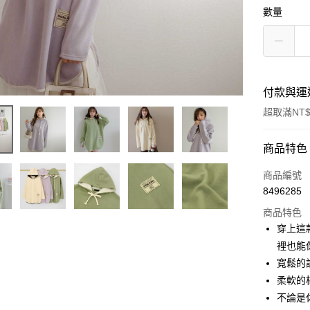
數量
付款與運
超取滿NT$
付款方式
商品特色
信用卡一
商品編號
8496285
超商取貨
商品特色
LINE Pay
穿上這
裡也能
Apple Pay
寬鬆的
街口支付
柔軟的
不論是
悠遊付