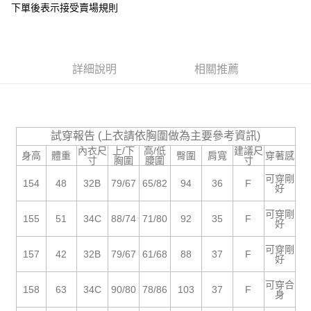
下單後表示接受賣場規則
１．於結帳方式選擇「AFTEE先享後付」後，將跳轉至「AFTEE先享後付」
付款後全家取貨
結帳頁面，進行簡訊認證並確認金額後，即可完成結帳。
２．訂單成立數日內，您將收到繳費通知簡訊。
每筆NT$85，滿NT$799(含以上)免運費
３．收到繳費通知簡訊後14天內，點擊此簡訊中的連結，可透過四大超商／
ATM／網路銀行／等多元方式進行付款，方視為交易完成。
7-11付款取貨
詳細說明
相關推薦
※ 請注意：結帳手續完成當下不需立刻繳費，但若您需要取消訂單，請聯絡
每筆NT$85，滿NT$799(含以上)免運費
購買商品的店家。未經商家同意取消之訂單仍視為有效，需透過AFTEE先享
後付繳納相關費用。
付款後7-11取貨
※ 交易是否成功請以「AFTEE先享後付 」之結帳頁面顯示為準，若有關於
是否繳費成功／繳費後需取消欲退款等相關疑問，請聯繫「AFTEE先享後付
每筆NT$85，滿NT$799(含以上)免運費
試穿報告 (上衣請依胸圍做為主要參考資訊)
客戶支援中心」
https://netprotections.freshdesk.com/support/home
內衣尺
上/下
高/低
建議尺
身高
體重
臀圍
肩寬
穿著感
宅配
寸
胸圍
腰圍
寸
【注意事項】
１．透過由恩沛科技股份有限公司提供之「AFTEE先享後付」服務完成之交
每筆NT$85，滿NT$799(含以上)免運費
可穿剛
154
48
32B
79/67
65/82
94
36
F
易，需依本服務之必要範圍內提供個人資料，並將交易相關給付款項請求債
好
權轉讓予恩沛科技股份有限公司。
海外宅配
查看運費
２．關於個人資料處理事宜，請瀏覽以下網址：
可穿剛
155
51
34C
88/74
71/80
92
35
F
好
https://aftee.tw/terms/#terms3
３．未成年的使用者請事先徵得法定代理人或監護人之同意方可使用
「AFTEE先享後付」，若未經同意申辦者引起之損失，本公司不負相關責
可穿剛
157
42
32B
79/67
61/68
88
37
F
好
任。
４．使用「AFTEE先享後付」時，將依據個別帳號之用戶狀況，依本公司即
可穿合
時審查核予不同之上限額度；若仍有額度不足之情形，本公司將視審查結果
158
63
34C
90/80
78/86
103
37
F
身
請求用戶進行身份認證。