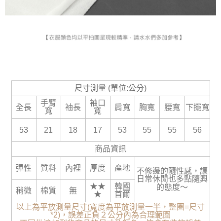
尺寸測量 (單位:公分)
手臂
袖口
全長
袖長
肩寬
胸寬
腰寬
下擺寬
寬
寬
53
21
18
17
53
55
55
56
商品資訊
彈性
質料
內裡
厚度
產地
不修邊的隨性感，讓
日常休閒也多點隨興
★★
韓國
的態度～
稍微
棉質
無
★
首爾
以上為平放測量尺寸(寬度為平放測量一半，整圈=尺寸
*2)，誤差正負２公分內為合理範圍