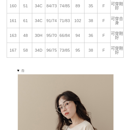
５．嚴禁一人註冊多個帳號或使用他人資訊註冊。若發現惡意使用之情形，
可穿剛
恩沛科技股份有限公司將有權停止該用戶之使用額度並採取法律行動。
160
51
34C
84/73
74/85
89
35
F
好
可穿合
161
61
34C
91/74
71/83
102
38
F
身
可穿剛
163
48
30H
95/70
66/84
94
36
F
好
可穿剛
167
58
34D
96/75
73/85
95
38
F
好