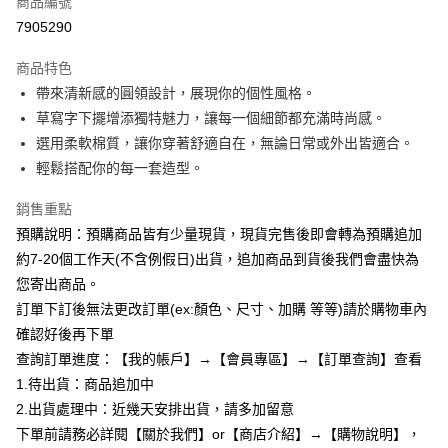
商品編號
超商取貨付款
7905290
LINE Pay
商品特色
Apple Pay
帶來清新感的圓領設計，展現你的個性風格。
草寫字下擺增添獨特魅力，讓每一個細節都充滿時尚感。
街口支付
選用柔軟棉質，讓你穿著舒適自在，無論日常或外出皆適合。
悠遊付
輕鬆搭配你的每一套造型。
Google Pay
銷售重點
預購說明：預購商品皆有少量現貨，現貨完售後即會轉為預購追加
全支付
約7-20個工作天(不含例假日)出貨，追加商品到貨後我們會盡快為
AFTEE先享後付
您寄出商品。
相關說明
訂單下訂後無法更改訂單(ex:顏色、尺寸、加購 等等)請於購物車內
【關於「AFTEE先享後付」】
確認好後再下單
ATM付款
AFTEE先享後付是「在收到商品之後才付款」的支付方式。 讓您購物簡單
便利好安心！
查詢訂單進度：【我的帳戶】→【會員專區】→【訂單查詢】查看
１．簡單：不需註冊會員、不需綁卡、不需儲值。
1.待出貨：商品追加中
運送方式
２．便利：只要手機號碼，簡訊認證，即可結帳。
2.出貨處理中：近幾天安排出貨，請多加留意
３．安心：先確認商品／服務後，再付款。
全家付款取貨
下單前請務必詳閱【關於我們】or【商店介紹】→【購物說明】，
每筆NT$85，滿NT$799(含以上)免運費
【「AFTEE先享後付」結帳流程】