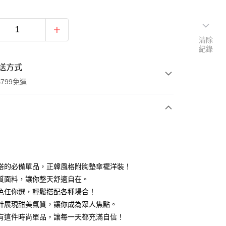
清除
紀錄
送方式
799免運
次付款
付款
搭的必備單品，正韓風格附胸墊傘襬洋裝！
質面料，讓你整天舒適自在。
色任你選，輕鬆搭配各種場合！
計展現甜美氣質，讓你成為眾人焦點。
有這件時尚單品，讓每一天都充滿自信！