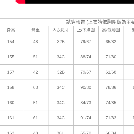
試穿報告 (上衣請依胸圍做為主
身高
體重
內衣尺寸
上/下胸圍
高/低腰圍
154
48
32B
79/67
65/82
155
51
34C
88/74
71/80
157
42
32B
79/67
61/68
158
63
34C
90/80
78/86
160
51
34C
84/73
74/85
161
61
34C
91/74
71/83
163
48
30H
65/70
66/84