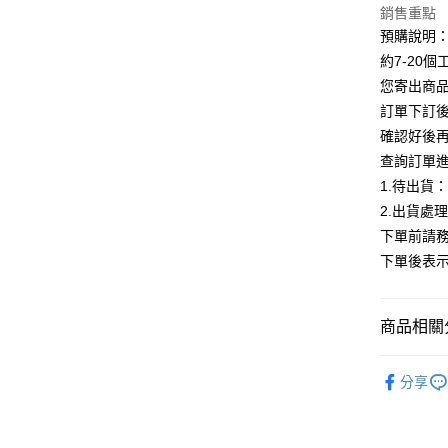
銷售重點
Google Pa
預購說明
全支付
約7-20
您寄出商
AFTEE先
訂單下訂後
相關說明
確認好後
【關於「A
ATM付款
AFTEE
查詢訂單
便利好安
1.待出貨
１．簡單
2.出貨處
２．便利
運送方式
３．安心
下單前請務
全家付款
下單後表
【「AFT
每筆NT$8
１．於結帳
付」結帳
付款後全
２．訂單
商品相關分
３．收到繳
每筆NT$8
／ATM／
👑熱銷 TO
※ 請注意
分享
7-11付款
絡購買商品
ALL
先享後付
每筆NT$8
※ 交易是
【居家服/
是否繳費成