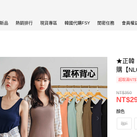
新品
熱銷排行
現貨專區
韓國代購FSY
閨密任務
會員權
★正韓‧
購【NL
超取滿NT$
NT$350
NT$2
顏色
咖F