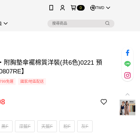
0
TWD
益
附胸墊傘襬棉質洋裝(共6色)0221 預
0807RE】
799免運
國家/地區配送
98
黑F
深藍F
天藍F
粉F
灰F