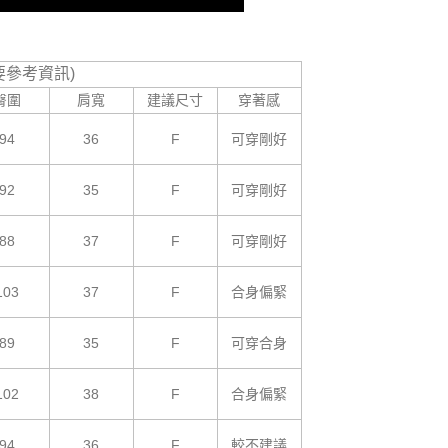
要參考資訊)
臀圍
肩寬
建議尺寸
穿著感
94
36
F
可穿剛好
92
35
F
可穿剛好
88
37
F
可穿剛好
103
37
F
合身偏緊
89
35
F
可穿合身
102
38
F
合身偏緊
94
36
F
較不建議