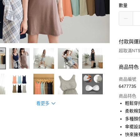
數量
付款與運
超取滿NT$
付款方式
商品特色
信用卡一
商品編號
6477735
超商取貨
商品特色
LINE Pay
輕鬆穿
看更多
柔軟棉
Apple Pay
多種顏
街口支付
傘襬設
快來擁
悠遊付