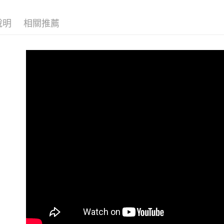
付款後7-1
付客戶支
每筆NT$8
說明
相關推薦
【注意事
宅配
１．透過由
交易，需
每筆NT$8
求債權轉
２．關於
海外宅配
https://aft
３．未成
「AFTE
任。
４．使用「
即時審查
結果請求
５．嚴禁
形，恩沛
動。