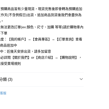
y
：預購商品皆有少量現貨，現貨完售後即會轉為預購追加
個工作天(不含例假日)出貨，追加商品到貨後我們會盡快為
品。
享後付
無法更改訂單(ex:顏色、尺寸、加購 等等)請於購物車內
再下單
FTEE先享後付」】
先享後付是「在收到商品之後才付款」的支付方式。 讓您購物簡單
進度：【我的帳戶】→【會員專區】→【訂單查詢】查看
心！
：商品追加中
：不需註冊會員、不需綁卡、不需儲值。
理中：近幾天安排出貨，請多加留意
：只要手機號碼，簡訊認證，即可結帳。
：先確認商品／服務後，再付款。
必詳閱【關於我們】or【商店介紹】→【購物說明】，
取貨
示接受賣場規則
EE先享後付」結帳流程】
5，滿NT$799(含以上)免運費
方式選擇「AFTEE先享後付」後，將跳轉至「AFTEE先享後
頁面，進行簡訊認證並確認金額後，即可完成結帳。
家取貨
成立數日內，您將收到繳費通知簡訊。
類 (3)
費通知簡訊後14天內，點擊此簡訊中的連結，可透過四大超商
5，滿NT$799(含以上)免運費
網路銀行／等多元方式進行付款，方視為交易完成。
P100👑
：結帳手續完成當下不需立刻繳費，但若您需要取消訂單，請聯
客服
取貨
的店家。未經商家同意取消之訂單仍視為有效，需透過AFTEE
繳納相關費用。
5，滿NT$799(含以上)免運費
否成功請以「AFTEE先享後付 」之結帳頁面顯示為準，若有關於
睡衣】
功／繳費後需取消欲退款等相關疑問，請聯繫「AFTEE先享後