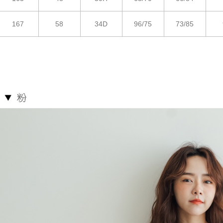
167
58
34D
96/75
73/85