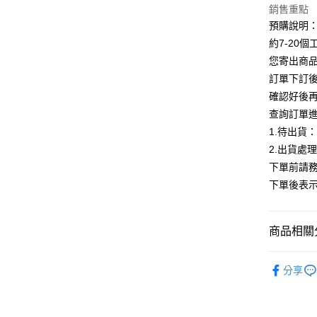
銷售重點
Google Pa
預購說明
全支付
約7-20
您寄出商
AFTEE先
訂單下訂後
相關說明
確認好後
【關於「A
ATM付款
AFTEE
查詢訂單
便利好安
1.待出貨
１．簡單
2.出貨處
２．便利
運送方式
３．安心
下單前請務
全家付款
下單後表
【「AFT
每筆NT$8
１．於結帳
付」結帳
付款後全
２．訂單
商品相關分
３．收到繳
每筆NT$8
／ATM／
【配件】
※ 請注意
分享
7-11付款
絡購買商品
👑熱銷 TO
先享後付
每筆NT$8
※ 交易是
ALL
是否繳費成