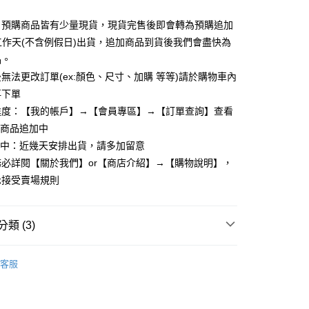
y
：預購商品皆有少量現貨，現貨完售後即會轉為預購追加
個工作天(不含例假日)出貨，追加商品到貨後我們會盡快為
品。
享後付
無法更改訂單(ex:顏色、尺寸、加購 等等)請於購物車內
再下單
FTEE先享後付」】
先享後付是「在收到商品之後才付款」的支付方式。 讓您購物簡單
進度：【我的帳戶】→【會員專區】→【訂單查詢】查看
心！
：商品追加中
：不需註冊會員、不需綁卡、不需儲值。
理中：近幾天安排出貨，請多加留意
：只要手機號碼，簡訊認證，即可結帳。
：先確認商品／服務後，再付款。
必詳閱【關於我們】or【商店介紹】→【購物說明】，
取貨
示接受賣場規則
EE先享後付」結帳流程】
5，滿NT$799(含以上)免運費
方式選擇「AFTEE先享後付」後，將跳轉至「AFTEE先享後
頁面，進行簡訊認證並確認金額後，即可完成結帳。
家取貨
成立數日內，您將收到繳費通知簡訊。
類 (3)
費通知簡訊後14天內，點擊此簡訊中的連結，可透過四大超商
5，滿NT$799(含以上)免運費
網路銀行／等多元方式進行付款，方視為交易完成。
：結帳手續完成當下不需立刻繳費，但若您需要取消訂單，請聯
客服
取貨
的店家。未經商家同意取消之訂單仍視為有效，需透過AFTEE
P100👑
繳納相關費用。
5，滿NT$799(含以上)免運費
否成功請以「AFTEE先享後付 」之結帳頁面顯示為準，若有關於
功／繳費後需取消欲退款等相關疑問，請聯繫「AFTEE先享後