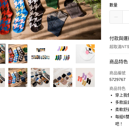
數量
付款與運
超取滿NT$
付款方式
商品特色
信用卡一
商品編號
5729767
超商取貨
商品特色
LINE Pay
穿上我
多款設
Apple Pay
柔軟舒
街口支付
每組6
吧！
悠遊付