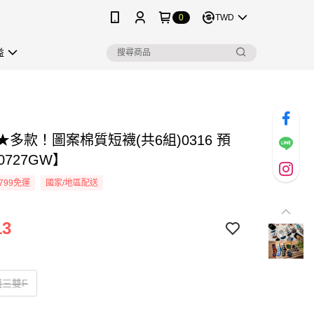
0
TWD
益
★多款！圖案棉質短襪(共6組)0316 預
0727GW】
799免運
國家/地區配送
13
組三雙F