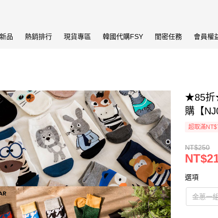
新品
熱銷排行
現貨專區
韓國代購FSY
閨密任務
會員權
★85折
購【NJ
超取滿NT$
NT$250
NT$2
選項
金蔥一