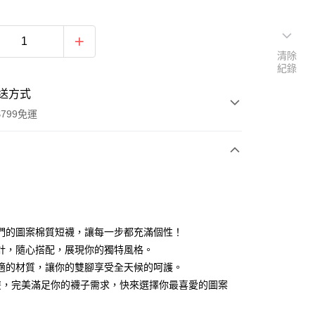
清除
紀錄
送方式
799免運
次付款
付款
們的圖案棉質短襪，讓每一步都充滿個性！
計，隨心搭配，展現你的獨特風格。
適的材質，讓你的雙腳享受全天候的呵護。
雙，完美滿足你的襪子需求，快來選擇你最喜愛的圖案