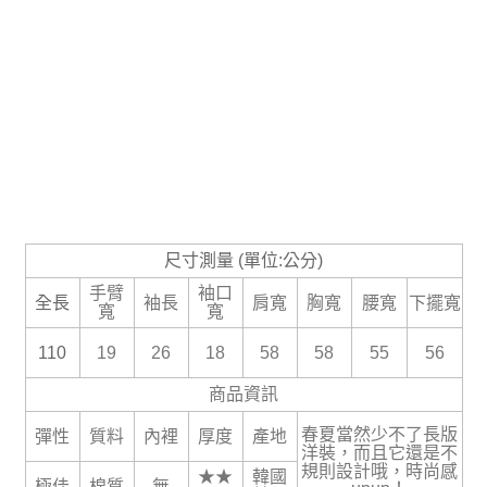
尺寸測量 (單位:公分)
手臂
袖口
全長
袖長
肩寬
胸寬
腰寬
下擺寬
寬
寬
110
19
26
18
58
58
55
56
商品資訊
春夏當然少不了長版
彈性
質料
內裡
厚度
產地
洋裝，而且它還是不
規則設計哦，時尚感
★★
韓國
極佳
棉質
無