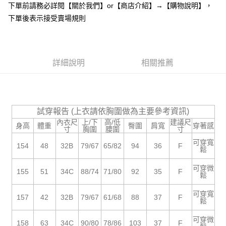
下單前請務必詳閱【關於我們】or【商店介紹】→【購物說明】，
１．於結帳方式選擇「AFTEE先享後付」後，將跳轉至「AFTEE先享後付」
付款後全家取貨
結帳頁面，進行簡訊認證並確認金額後，即可完成結帳。
下單後表示接受賣場規則
２．訂單成立數日內，您將收到繳費通知簡訊。
每筆NT$85，滿NT$799(含以上)免運費
３．收到繳費通知簡訊後14天內，點擊此簡訊中的連結，可透過四大超商／
ATM／網路銀行／等多元方式進行付款，方視為交易完成。
7-11付款取貨
※ 請注意：結帳手續完成當下不需立刻繳費，但若您需要取消訂單，請聯絡
每筆NT$85，滿NT$799(含以上)免運費
詳細說明
相關推薦
購買商品的店家。未經商家同意取消之訂單仍視為有效，需透過AFTEE先享
後付繳納相關費用。
付款後7-11取貨
※ 交易是否成功請以「AFTEE先享後付 」之結帳頁面顯示為準，若有關於
是否繳費成功／繳費後需取消欲退款等相關疑問，請聯繫「AFTEE先享後付
每筆NT$85，滿NT$799(含以上)免運費
客戶支援中心」
https://netprotections.freshdesk.com/support/home
試穿報告 (上衣請依胸圍做為主要參考資訊)
宅配
【注意事項】
內衣尺
上/下
高/低
建議尺
身高
體重
臀圍
肩寬
穿著感
１．透過由恩沛科技股份有限公司提供之「AFTEE先享後付」服務完成之交
每筆NT$85，滿NT$799(含以上)免運費
寸
胸圍
腰圍
寸
易，需依本服務之必要範圍內提供個人資料，並將交易相關給付款項請求債
可穿寬
權轉讓予恩沛科技股份有限公司。
海外宅配
154
48
32B
79/67
65/82
94
36
F
查看運費
鬆
２．關於個人資料處理事宜，請瀏覽以下網址：
https://aftee.tw/terms/#terms3
可穿微
155
51
34C
88/74
71/80
92
35
F
３．未成年的使用者請事先徵得法定代理人或監護人之同意方可使用
鬆
「AFTEE先享後付」，若未經同意申辦者引起之損失，本公司不負相關責
任。
可穿寬
157
42
32B
79/67
61/68
88
37
F
４．使用「AFTEE先享後付」時，將依據個別帳號之用戶狀況，依本公司即
鬆
時審查核予不同之上限額度；若仍有額度不足之情形，本公司將視審查結果
請求用戶進行身份認證。
可穿微
158
63
34C
90/80
78/86
103
37
F