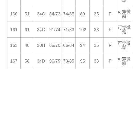
５．嚴禁一人註冊多個帳號或使用他人資訊註冊。若發現惡意使用之情形，
鬆
恩沛科技股份有限公司將有權停止該用戶之使用額度並採取法律行動。
可穿微
160
51
34C
84/73
74/85
89
35
F
鬆
可穿微
161
61
34C
91/74
71/83
102
38
F
鬆
可穿微
163
48
30H
65/70
66/84
94
36
F
鬆
可穿微
167
58
34D
96/75
73/85
95
38
F
鬆