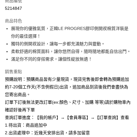
商品編號
超商取貨付款
5214847
LINE Pay
商品特色
Apple Pay
展現你的優雅氣質，正韓LE PROGRES膠印側開衩棉質洋裝是
你的最佳選擇！
街口支付
獨特的側開衩設計，讓每一步都充滿魅力與靈動。
悠遊付
柔軟舒適的棉質面料，讓你悠然自得，隨時隨地都能自信出門。
滿足你不同的穿搭需求，讓個性綻放無遺！
Google Pay
銷售重點
全支付
預購說明：預購商品皆有少量現貨，現貨完售後即會轉為預購追加
AFTEE先享後付
約7-20個工作天(不含例假日)出貨，追加商品到貨後我們會盡快為
相關說明
您寄出商品。
【關於「AFTEE先享後付」】
訂單下訂後無法更改訂單(ex:顏色、尺寸、加購 等等)請於購物車內
ATM付款
AFTEE先享後付是「在收到商品之後才付款」的支付方式。 讓您購物簡單
便利好安心！
確認好後再下單
１．簡單：不需註冊會員、不需綁卡、不需儲值。
查詢訂單進度：【我的帳戶】→【會員專區】→【訂單查詢】查看
運送方式
２．便利：只要手機號碼，簡訊認證，即可結帳。
1.待出貨：商品追加中
３．安心：先確認商品／服務後，再付款。
全家付款取貨
2.出貨處理中：近幾天安排出貨，請多加留意
每筆NT$85，滿NT$799(含以上)免運費
【「AFTEE先享後付」結帳流程】