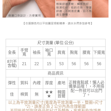
尺寸測量 (單位:公分)
手臂
袖口
全長
袖長
肩寬
胸寬
腰寬
下擺寬
寬
寬
87(不
21
22
15
53
56
56
56
含帽)
商品資訊
正韓寬鬆感！懶人必
彈性
質料
內裡
厚度
產地
備單品哦！，不用搭
配一件就可以出門
★★
韓國
佳
棉質
無
了。
★
首爾
以上為平放測量尺寸(寬度為平放測量一半，整圈=尺寸
*2)，誤差正負２公分內為合理範圍
不同批追加到貨商品的尺寸及顏色，皆會有些許誤差