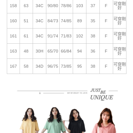
５．嚴禁一人註冊多個帳號或使用他人資訊註冊。若發現惡意使用之情形，
可穿剛
恩沛科技股份有限公司將有權停止該用戶之使用額度並採取法律行動。
158
63
34C
90/80
78/86
103
37
F
好
可穿剛
160
51
34C
84/73
74/85
89
35
F
好
可穿剛
161
61
34C
91/74
71/83
102
38
F
好
可穿剛
163
48
30H
65/70
66/84
94
36
F
好
可穿剛
167
58
34D
96/75
73/85
95
38
F
好