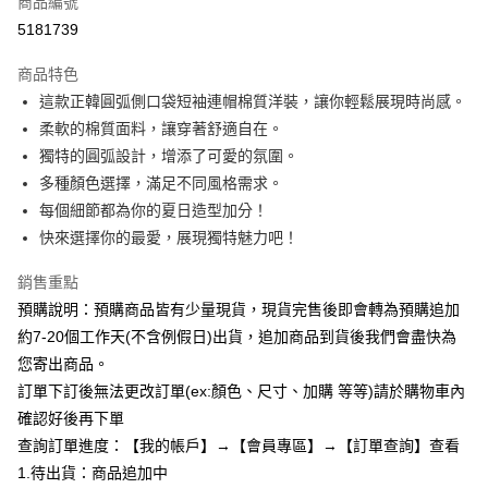
商品編號
超商取貨付款
5181739
LINE Pay
商品特色
Apple Pay
這款正韓圓弧側口袋短袖連帽棉質洋裝，讓你輕鬆展現時尚感。
柔軟的棉質面料，讓穿著舒適自在。
街口支付
獨特的圓弧設計，增添了可愛的氛圍。
悠遊付
多種顏色選擇，滿足不同風格需求。
每個細節都為你的夏日造型加分！
Google Pay
快來選擇你的最愛，展現獨特魅力吧！
全支付
銷售重點
AFTEE先享後付
預購說明：預購商品皆有少量現貨，現貨完售後即會轉為預購追加
相關說明
約7-20個工作天(不含例假日)出貨，追加商品到貨後我們會盡快為
【關於「AFTEE先享後付」】
您寄出商品。
ATM付款
AFTEE先享後付是「在收到商品之後才付款」的支付方式。 讓您購物簡單
便利好安心！
訂單下訂後無法更改訂單(ex:顏色、尺寸、加購 等等)請於購物車內
１．簡單：不需註冊會員、不需綁卡、不需儲值。
確認好後再下單
運送方式
２．便利：只要手機號碼，簡訊認證，即可結帳。
查詢訂單進度：【我的帳戶】→【會員專區】→【訂單查詢】查看
３．安心：先確認商品／服務後，再付款。
全家付款取貨
1.待出貨：商品追加中
每筆NT$85，滿NT$799(含以上)免運費
【「AFTEE先享後付」結帳流程】