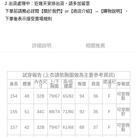
2.出貨處理中：近幾天安排出貨，請多加留意
１．於結帳方式選擇「AFTEE先享後付」後，將跳轉至「AFTEE先享後付」
付款後全家取貨
結帳頁面，進行簡訊認證並確認金額後，即可完成結帳。
下單前請務必詳閱【關於我們】or【商店介紹】→【購物說明】，
２．訂單成立數日內，您將收到繳費通知簡訊。
每筆NT$85，滿NT$799(含以上)免運費
下單後表示接受賣場規則
３．收到繳費通知簡訊後14天內，點擊此簡訊中的連結，可透過四大超商／
ATM／網路銀行／等多元方式進行付款，方視為交易完成。
7-11付款取貨
※ 請注意：結帳手續完成當下不需立刻繳費，但若您需要取消訂單，請聯絡
每筆NT$85，滿NT$799(含以上)免運費
購買商品的店家。未經商家同意取消之訂單仍視為有效，需透過AFTEE先享
後付繳納相關費用。
詳細說明
相關推薦
付款後7-11取貨
※ 交易是否成功請以「AFTEE先享後付 」之結帳頁面顯示為準，若有關於
是否繳費成功／繳費後需取消欲退款等相關疑問，請聯繫「AFTEE先享後付
每筆NT$85，滿NT$799(含以上)免運費
客戶支援中心」
https://netprotections.freshdesk.com/support/home
宅配
【注意事項】
試穿報告 (上衣請依胸圍做為主要參考資訊)
１．透過由恩沛科技股份有限公司提供之「AFTEE先享後付」服務完成之交
每筆NT$85，滿NT$799(含以上)免運費
內衣尺
上/下
高/低
建議尺
易，需依本服務之必要範圍內提供個人資料，並將交易相關給付款項請求債
身高
體重
臀圍
肩寬
穿著感
寸
胸圍
腰圍
寸
權轉讓予恩沛科技股份有限公司。
海外宅配
查看運費
２．關於個人資料處理事宜，請瀏覽以下網址：
可穿微
154
48
32B
79/67
65/82
94
36
F
鬆
https://aftee.tw/terms/#terms3
３．未成年的使用者請事先徵得法定代理人或監護人之同意方可使用
可穿剛
「AFTEE先享後付」，若未經同意申辦者引起之損失，本公司不負相關責
155
51
34C
88/74
71/80
92
35
F
好
任。
４．使用「AFTEE先享後付」時，將依據個別帳號之用戶狀況，依本公司即
可穿微
時審查核予不同之上限額度；若仍有額度不足之情形，本公司將視審查結果
157
42
32B
79/67
61/68
88
37
F
鬆
請求用戶進行身份認證。