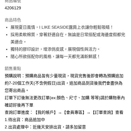
商品編號
超商取貨付款
4206129
LINE Pay
商品特色
Apple Pay
展現夏日風情，I LIKE SEASIDE露肩上衣讓你輕鬆吸睛！
採用柔軟棉質，穿著舒適自在，無論是日常搭配或海邊度假都完
街口支付
美適合。
悠遊付
獨特的膠印設計，增添俏皮感，展現個性與活力。
隨心所欲搭配你的風格，讓每一天都充滿新鮮感！
Google Pay
銷售重點
全支付
預購說明：預購商品皆有少量現貨，現貨完售後即會轉為預購追加
AFTEE先享後付
約7-20個工作天(不含例假日)出貨，追加商品到貨後我們會盡快為
相關說明
您寄出商品。
【關於「AFTEE先享後付」】
訂單下訂後無法更改訂單(ex:顏色、尺寸、加購 等等)請於購物車內
ATM付款
AFTEE先享後付是「在收到商品之後才付款」的支付方式。 讓您購物簡單
便利好安心！
確認好後再下單
１．簡單：不需註冊會員、不需綁卡、不需儲值。
查詢訂單進度：【我的帳戶】→【會員專區】→【訂單查詢】查看
運送方式
２．便利：只要手機號碼，簡訊認證，即可結帳。
1.待出貨：商品追加中
３．安心：先確認商品／服務後，再付款。
全家付款取貨
2.出貨處理中：近幾天安排出貨，請多加留意
每筆NT$85，滿NT$799(含以上)免運費
【「AFTEE先享後付」結帳流程】