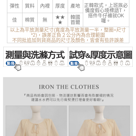
正韓款式，上班族必
彈性
質料
內裡
厚度
產地
備度假心境標語T，
搭件牛仔褲就OK
★★
韓國
佳
棉質
無
囉。
★
首爾
以上為平放測量尺寸(寬度為平放測量一半，整圈=尺寸
*2)，誤差正負２公分內為合理範圍
不同批追加到貨商品的尺寸及顏色，皆會有些許誤差