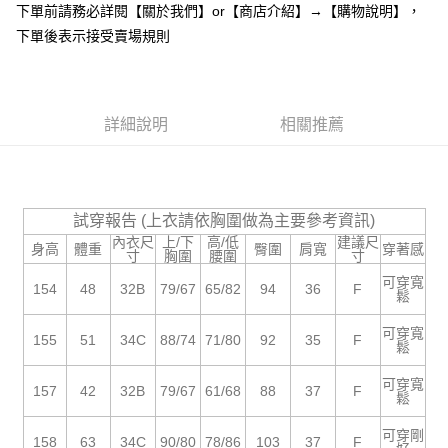
下單前請務必詳閱【關於我們】or【商店介紹】→【購物說明】，
１．於結帳方式選擇「AFTEE先享後付」後，將跳轉至「AFTEE先享後付」
付款後全家取貨
結帳頁面，進行簡訊認證並確認金額後，即可完成結帳。
下單後表示接受賣場規則
２．訂單成立數日內，您將收到繳費通知簡訊。
每筆NT$85，滿NT$799(含以上)免運費
３．收到繳費通知簡訊後14天內，點擊此簡訊中的連結，可透過四大超商／
ATM／網路銀行／等多元方式進行付款，方視為交易完成。
7-11付款取貨
※ 請注意：結帳手續完成當下不需立刻繳費，但若您需要取消訂單，請聯絡
每筆NT$85，滿NT$799(含以上)免運費
詳細說明
相關推薦
購買商品的店家。未經商家同意取消之訂單仍視為有效，需透過AFTEE先享
後付繳納相關費用。
付款後7-11取貨
※ 交易是否成功請以「AFTEE先享後付 」之結帳頁面顯示為準，若有關於
是否繳費成功／繳費後需取消欲退款等相關疑問，請聯繫「AFTEE先享後付
每筆NT$85，滿NT$799(含以上)免運費
客戶支援中心」
https://netprotections.freshdesk.com/support/home
試穿報告 (上衣請依胸圍做為主要參考資訊)
宅配
【注意事項】
內衣尺
上/下
高/低
建議尺
身高
體重
臀圍
肩寬
穿著感
１．透過由恩沛科技股份有限公司提供之「AFTEE先享後付」服務完成之交
每筆NT$85，滿NT$799(含以上)免運費
寸
胸圍
腰圍
寸
易，需依本服務之必要範圍內提供個人資料，並將交易相關給付款項請求債
可穿寬
權轉讓予恩沛科技股份有限公司。
海外宅配
154
48
32B
79/67
65/82
94
36
F
查看運費
鬆
２．關於個人資料處理事宜，請瀏覽以下網址：
https://aftee.tw/terms/#terms3
可穿寬
155
51
34C
88/74
71/80
92
35
F
３．未成年的使用者請事先徵得法定代理人或監護人之同意方可使用
鬆
「AFTEE先享後付」，若未經同意申辦者引起之損失，本公司不負相關責
任。
可穿寬
157
42
32B
79/67
61/68
88
37
F
４．使用「AFTEE先享後付」時，將依據個別帳號之用戶狀況，依本公司即
鬆
時審查核予不同之上限額度；若仍有額度不足之情形，本公司將視審查結果
請求用戶進行身份認證。
可穿剛
158
63
34C
90/80
78/86
103
37
F