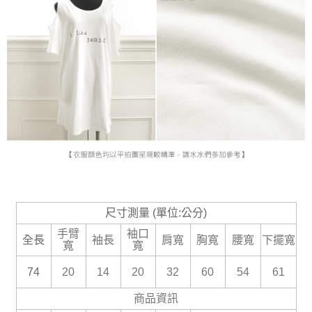
尺寸測量 (單位:公分)
手臂
袖口
全長
袖長
肩寬
胸寬
腰寬
下擺寬
寬
寬
74
20
14
20
32
60
54
61
商品資訊