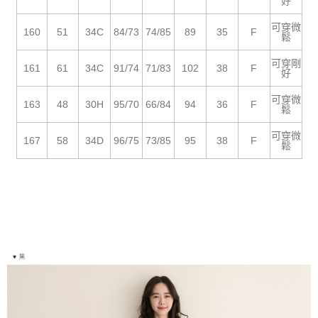
５．嚴禁一人註冊多個帳號或使用他人資訊註冊。若發現惡意使用之情形，
好
恩沛科技股份有限公司將有權停止該用戶之使用額度並採取法律行動。
可穿微
160
51
34C
84/73
74/85
89
35
F
鬆
可穿剛
161
61
34C
91/74
71/83
102
38
F
好
可穿微
163
48
30H
95/70
66/84
94
36
F
鬆
可穿微
167
58
34D
96/75
73/85
95
38
F
鬆