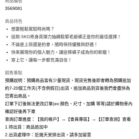
商品編號
超商取貨付款
3569081
LINE Pay
商品特色
Apple Pay
想要輕鬆駕馭時尚嗎？
這款-5KG修身高彈力抽繩鬆緊老爺褲正是你的最佳選擇！
街口支付
不論是上班還是約會，隨時保持優雅與舒適！
悠遊付
快來展現你的個人魅力，讓這條褲子成為你的新寵！
穿上它，讓每一步都充滿自信！
Google Pay
銷售重點
全支付
預購說明：預購商品皆有少量現貨，現貨完售後即會轉為預購追加
AFTEE先享後付
約7-20個工作天(不含例假日)出貨，追加商品到貨後我們會盡快為
相關說明
您寄出商品。
【關於「AFTEE先享後付」】
訂單下訂後無法更改訂單(ex:顏色、尺寸、加購 等等)請於購物車內
ATM付款
AFTEE先享後付是「在收到商品之後才付款」的支付方式。 讓您購物簡單
便利好安心！
確認好後再下單
１．簡單：不需註冊會員、不需綁卡、不需儲值。
查詢訂單進度：【我的帳戶】→【會員專區】→【訂單查詢】查看
運送方式
２．便利：只要手機號碼，簡訊認證，即可結帳。
1.待出貨：商品追加中
３．安心：先確認商品／服務後，再付款。
全家付款取貨
2.出貨處理中：近幾天安排出貨，請多加留意
每筆NT$85，滿NT$799(含以上)免運費
【「AFTEE先享後付」結帳流程】