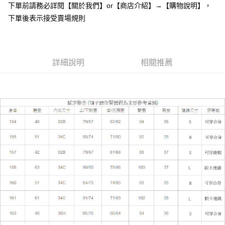
下單前請務必詳閱【關於我們】or【商店介紹】→【購物說明】，
１．於結帳方式選擇「AFTEE先享後付」後，將跳轉至「AFTEE先享後付」
付款後全家取貨
結帳頁面，進行簡訊認證並確認金額後，即可完成結帳。
下單後表示接受賣場規則
２．訂單成立數日內，您將收到繳費通知簡訊。
每筆NT$85，滿NT$799(含以上)免運費
３．收到繳費通知簡訊後14天內，點擊此簡訊中的連結，可透過四大超商／
ATM／網路銀行／等多元方式進行付款，方視為交易完成。
7-11付款取貨
※ 請注意：結帳手續完成當下不需立刻繳費，但若您需要取消訂單，請聯絡
每筆NT$85，滿NT$799(含以上)免運費
詳細說明
相關推薦
購買商品的店家。未經商家同意取消之訂單仍視為有效，需透過AFTEE先享
後付繳納相關費用。
付款後7-11取貨
※ 交易是否成功請以「AFTEE先享後付 」之結帳頁面顯示為準，若有關於
是否繳費成功／繳費後需取消欲退款等相關疑問，請聯繫「AFTEE先享後付
每筆NT$85，滿NT$799(含以上)免運費
客戶支援中心」
https://netprotections.freshdesk.com/support/home
宅配
【注意事項】
１．透過由恩沛科技股份有限公司提供之「AFTEE先享後付」服務完成之交
每筆NT$85，滿NT$799(含以上)免運費
易，需依本服務之必要範圍內提供個人資料，並將交易相關給付款項請求債
權轉讓予恩沛科技股份有限公司。
海外宅配
查看運費
２．關於個人資料處理事宜，請瀏覽以下網址：
https://aftee.tw/terms/#terms3
３．未成年的使用者請事先徵得法定代理人或監護人之同意方可使用
「AFTEE先享後付」，若未經同意申辦者引起之損失，本公司不負相關責
任。
４．使用「AFTEE先享後付」時，將依據個別帳號之用戶狀況，依本公司即
時審查核予不同之上限額度；若仍有額度不足之情形，本公司將視審查結果
請求用戶進行身份認證。