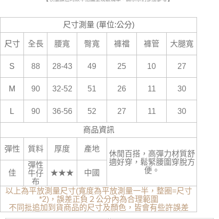
尺寸測量 (單位:公分)
尺寸
全長
腰寬
臀寬
褲襠
褲管
大腿寬
S
88
28-43
49
25
10
27
M
90
32-52
51
26
11
30
L
90
36-56
52
27
11
30
商品資訊
彈性
質料
厚度
產地
休閒百搭，高彈力材質舒
適好穿，鬆緊腰圍穿脫方
彈性
便。
佳
★★★
中國
牛仔
布
以上為平放測量尺寸(寬度為平放測量一半，整圈=尺寸
*2)，誤差正負２公分內為合理範圍
不同批追加到貨商品的尺寸及顏色，皆會有些許誤差