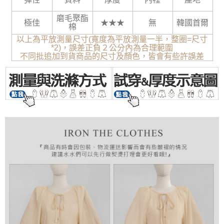
磨毛聚酯
極佳
★★★
無
韓國首爾
棉
以上為平放測量尺寸(寬度為平放測量一半，整圈=尺寸
*2)，誤差正負２公分內為合理範圍
不同批追加到貨商品的尺寸及顏色，皆會有些許誤差