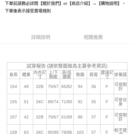
下單前請務必詳閱【關於我們】or【商店介紹】→【購物說明】，
１．於結帳方式選擇「AFTEE先享後付」後，將跳轉至「AFTEE先享後付」
付款後全家取貨
結帳頁面，進行簡訊認證並確認金額後，即可完成結帳。
下單後表示接受賣場規則
２．訂單成立數日內，您將收到繳費通知簡訊。
每筆NT$85，滿NT$799(含以上)免運費
３．收到繳費通知簡訊後14天內，點擊此簡訊中的連結，可透過四大超商／
ATM／網路銀行／等多元方式進行付款，方視為交易完成。
7-11付款取貨
※ 請注意：結帳手續完成當下不需立刻繳費，但若您需要取消訂單，請聯絡
每筆NT$85，滿NT$799(含以上)免運費
詳細說明
相關推薦
購買商品的店家。未經商家同意取消之訂單仍視為有效，需透過AFTEE先享
後付繳納相關費用。
付款後7-11取貨
※ 交易是否成功請以「AFTEE先享後付 」之結帳頁面顯示為準，若有關於
是否繳費成功／繳費後需取消欲退款等相關疑問，請聯繫「AFTEE先享後付
每筆NT$85，滿NT$799(含以上)免運費
客戶支援中心」
https://netprotections.freshdesk.com/support/home
試穿報告 (請依臀圍做為主要參考資訊)
宅配
【注意事項】
內衣尺
上/下
高/低
建議尺
身高
體重
臀圍
肩寬
穿著感
１．透過由恩沛科技股份有限公司提供之「AFTEE先享後付」服務完成之交
每筆NT$85，滿NT$799(含以上)免運費
寸
胸圍
腰圍
寸
易，需依本服務之必要範圍內提供個人資料，並將交易相關給付款項請求債
可穿剛
權轉讓予恩沛科技股份有限公司。
海外宅配
154
48
32B
79/67
65/82
94
36
F
查看運費
好
２．關於個人資料處理事宜，請瀏覽以下網址：
https://aftee.tw/terms/#terms3
可穿合
155
51
34C
88/74
71/80
92
35
F
３．未成年的使用者請事先徵得法定代理人或監護人之同意方可使用
身
「AFTEE先享後付」，若未經同意申辦者引起之損失，本公司不負相關責
任。
可穿剛
157
42
32B
79/67
61/68
88
37
F
４．使用「AFTEE先享後付」時，將依據個別帳號之用戶狀況，依本公司即
好
時審查核予不同之上限額度；若仍有額度不足之情形，本公司將視審查結果
請求用戶進行身份認證。
較不建
158
63
34C
90/80
78/86
103
37
F