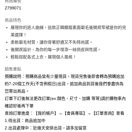
商品編號
超商取貨付款
2799071
LINE Pay
商品特色
Apple Pay
展現你的迷人曲線，這款正韓顯瘦素面磨毛後開衩窄裙是你的完
美選擇！
街口支付
柔軟磨毛材質，讓你穿著舒適又不失時尚感。
悠遊付
後開衩設計，為你的每一步增添一絲俏皮與性感。
輕鬆搭配各式上衣，展現個人風格！
Google Pay
銷售重點
全支付
預購說明：預購商品皆有少量現貨，現貨完售後即會轉為預購追加
AFTEE先享後付
約7-20個工作天(不含例假日)出貨，追加商品到貨後我們會盡快為
相關說明
您寄出商品。
【關於「AFTEE先享後付」】
訂單下訂後無法更改訂單(ex:顏色、尺寸、加購 等等)請於購物車內
ATM付款
AFTEE先享後付是「在收到商品之後才付款」的支付方式。 讓您購物簡單
便利好安心！
確認好後再下單
１．簡單：不需註冊會員、不需綁卡、不需儲值。
查詢訂單進度：【我的帳戶】→【會員專區】→【訂單查詢】查看
運送方式
２．便利：只要手機號碼，簡訊認證，即可結帳。
1.待出貨：商品追加中
３．安心：先確認商品／服務後，再付款。
全家付款取貨
2.出貨處理中：近幾天安排出貨，請多加留意
每筆NT$85，滿NT$799(含以上)免運費
【「AFTEE先享後付」結帳流程】