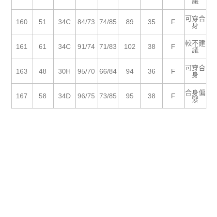
５．嚴禁一人註冊多個帳號或使用他人資訊註冊。若發現惡意使用之情形，
議
恩沛科技股份有限公司將有權停止該用戶之使用額度並採取法律行動。
可穿合
160
51
34C
84/73
74/85
89
35
F
身
較不建
161
61
34C
91/74
71/83
102
38
F
議
可穿合
163
48
30H
95/70
66/84
94
36
F
身
合身偏
167
58
34D
96/75
73/85
95
38
F
緊