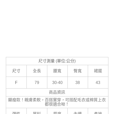
尺寸測量 (單位:公分)
尺寸
全長
腰寬
臀寬
裙擺
F
79
30-40
38
43
商品資訊
顯瘦款！親膚柔軟，百搭實穿，可搭配毛衣或棉質上衣
都很適合呦！
彈性
質料
厚度
內裡
產地