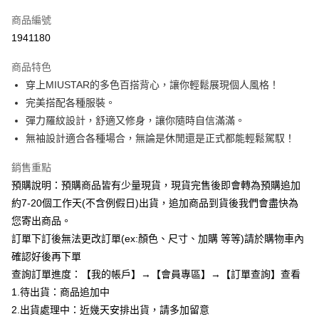
信用卡一次付款
商品編號
超商取貨付款
1941180
LINE Pay
商品特色
Apple Pay
穿上MIUSTAR的多色百搭背心，讓你輕鬆展現個人風格！
完美搭配各種服裝。
街口支付
彈力羅紋設計，舒適又修身，讓你隨時自信滿滿。
悠遊付
無袖設計適合各種場合，無論是休閒還是正式都能輕鬆駕馭！
Google Pay
銷售重點
預購說明：預購商品皆有少量現貨，現貨完售後即會轉為預購追加
全支付
約7-20個工作天(不含例假日)出貨，追加商品到貨後我們會盡快為
AFTEE先享後付
您寄出商品。
相關說明
訂單下訂後無法更改訂單(ex:顏色、尺寸、加購 等等)請於購物車內
【關於「AFTEE先享後付」】
確認好後再下單
ATM付款
AFTEE先享後付是「在收到商品之後才付款」的支付方式。 讓您購物簡單
便利好安心！
查詢訂單進度：【我的帳戶】→【會員專區】→【訂單查詢】查看
１．簡單：不需註冊會員、不需綁卡、不需儲值。
1.待出貨：商品追加中
運送方式
２．便利：只要手機號碼，簡訊認證，即可結帳。
2.出貨處理中：近幾天安排出貨，請多加留意
３．安心：先確認商品／服務後，再付款。
全家付款取貨