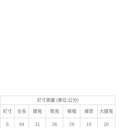
尺寸測量 (單位:公分)
尺寸
全長
腰寬
臀寬
褲襠
褲管
大腿寬
S
94
31
36
29
10
20