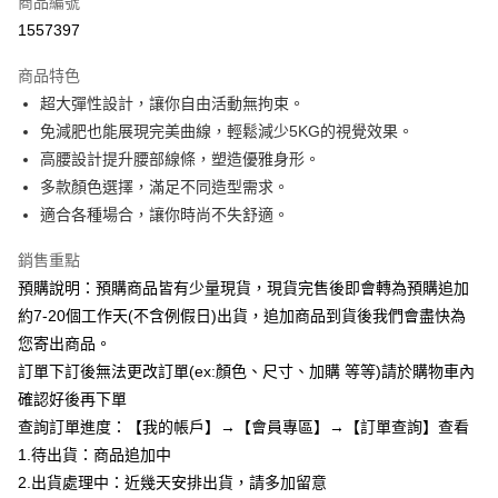
商品編號
超商取貨付款
1557397
LINE Pay
商品特色
Apple Pay
超大彈性設計，讓你自由活動無拘束。
免減肥也能展現完美曲線，輕鬆減少5KG的視覺效果。
街口支付
高腰設計提升腰部線條，塑造優雅身形。
悠遊付
多款顏色選擇，滿足不同造型需求。
適合各種場合，讓你時尚不失舒適。
Google Pay
銷售重點
全支付
預購說明：預購商品皆有少量現貨，現貨完售後即會轉為預購追加
AFTEE先享後付
約7-20個工作天(不含例假日)出貨，追加商品到貨後我們會盡快為
相關說明
您寄出商品。
【關於「AFTEE先享後付」】
訂單下訂後無法更改訂單(ex:顏色、尺寸、加購 等等)請於購物車內
ATM付款
AFTEE先享後付是「在收到商品之後才付款」的支付方式。 讓您購物簡單
便利好安心！
確認好後再下單
１．簡單：不需註冊會員、不需綁卡、不需儲值。
查詢訂單進度：【我的帳戶】→【會員專區】→【訂單查詢】查看
運送方式
２．便利：只要手機號碼，簡訊認證，即可結帳。
1.待出貨：商品追加中
３．安心：先確認商品／服務後，再付款。
全家付款取貨
2.出貨處理中：近幾天安排出貨，請多加留意
每筆NT$85，滿NT$799(含以上)免運費
【「AFTEE先享後付」結帳流程】