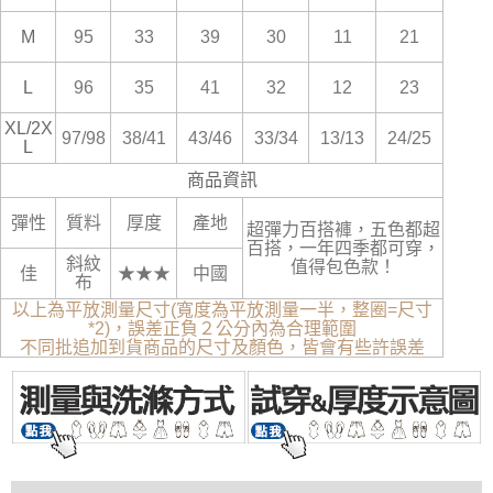
M
95
33
39
30
11
21
L
96
35
41
32
12
23
XL/2X
97/98
38/41
43/46
33/34
13/13
24/25
L
商品資訊
彈性
質料
厚度
產地
超彈力百搭褲，五色都超
百搭，一年四季都可穿，
斜紋
值得包色款！
佳
★★★
中國
布
以上為平放測量尺寸(寬度為平放測量一半，整圈=尺寸
*2)，誤差正負２公分內為合理範圍
不同批追加到貨商品的尺寸及顏色，皆會有些許誤差