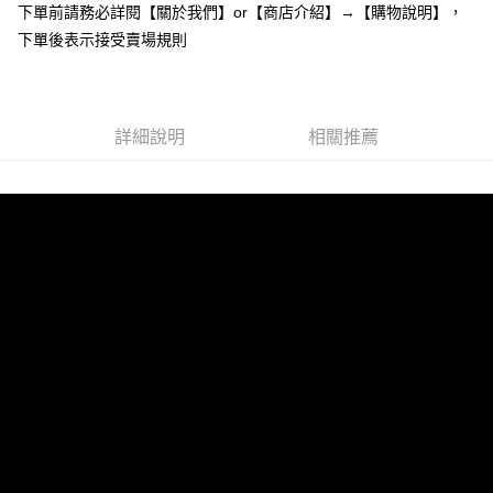
下單前請務必詳閱【關於我們】or【商店介紹】→【購物說明】，
１．於結帳方式選擇「AFTEE先享後付」後，將跳轉至「AFTEE先享後付」
付款後全家取貨
結帳頁面，進行簡訊認證並確認金額後，即可完成結帳。
下單後表示接受賣場規則
２．訂單成立數日內，您將收到繳費通知簡訊。
每筆NT$85，滿NT$799(含以上)免運費
３．收到繳費通知簡訊後14天內，點擊此簡訊中的連結，可透過四大超商／
ATM／網路銀行／等多元方式進行付款，方視為交易完成。
7-11付款取貨
※ 請注意：結帳手續完成當下不需立刻繳費，但若您需要取消訂單，請聯絡
每筆NT$85，滿NT$799(含以上)免運費
詳細說明
相關推薦
購買商品的店家。未經商家同意取消之訂單仍視為有效，需透過AFTEE先享
後付繳納相關費用。
付款後7-11取貨
※ 交易是否成功請以「AFTEE先享後付 」之結帳頁面顯示為準，若有關於
是否繳費成功／繳費後需取消欲退款等相關疑問，請聯繫「AFTEE先享後付
每筆NT$85，滿NT$799(含以上)免運費
客戶支援中心」
https://netprotections.freshdesk.com/support/home
宅配
【注意事項】
１．透過由恩沛科技股份有限公司提供之「AFTEE先享後付」服務完成之交
每筆NT$85，滿NT$799(含以上)免運費
易，需依本服務之必要範圍內提供個人資料，並將交易相關給付款項請求債
權轉讓予恩沛科技股份有限公司。
海外宅配
查看運費
２．關於個人資料處理事宜，請瀏覽以下網址：
https://aftee.tw/terms/#terms3
３．未成年的使用者請事先徵得法定代理人或監護人之同意方可使用
「AFTEE先享後付」，若未經同意申辦者引起之損失，本公司不負相關責
任。
４．使用「AFTEE先享後付」時，將依據個別帳號之用戶狀況，依本公司即
時審查核予不同之上限額度；若仍有額度不足之情形，本公司將視審查結果
請求用戶進行身份認證。