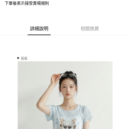
下單後表示接受賣場規則
１．於結帳方式選擇「AFTEE先享後付」後，將跳轉至「AFTEE先享後付」
付款後全家取貨
結帳頁面，進行簡訊認證並確認金額後，即可完成結帳。
２．訂單成立數日內，您將收到繳費通知簡訊。
每筆NT$85，滿NT$799(含以上)免運費
３．收到繳費通知簡訊後14天內，點擊此簡訊中的連結，可透過四大超商／
ATM／網路銀行／等多元方式進行付款，方視為交易完成。
7-11付款取貨
詳細說明
相關推薦
※ 請注意：結帳手續完成當下不需立刻繳費，但若您需要取消訂單，請聯絡
每筆NT$85，滿NT$799(含以上)免運費
購買商品的店家。未經商家同意取消之訂單仍視為有效，需透過AFTEE先享
後付繳納相關費用。
付款後7-11取貨
※ 交易是否成功請以「AFTEE先享後付 」之結帳頁面顯示為準，若有關於
是否繳費成功／繳費後需取消欲退款等相關疑問，請聯繫「AFTEE先享後付
每筆NT$85，滿NT$799(含以上)免運費
客戶支援中心」
https://netprotections.freshdesk.com/support/home
宅配
【注意事項】
１．透過由恩沛科技股份有限公司提供之「AFTEE先享後付」服務完成之交
每筆NT$85，滿NT$799(含以上)免運費
易，需依本服務之必要範圍內提供個人資料，並將交易相關給付款項請求債
權轉讓予恩沛科技股份有限公司。
海外宅配
查看運費
２．關於個人資料處理事宜，請瀏覽以下網址：
https://aftee.tw/terms/#terms3
３．未成年的使用者請事先徵得法定代理人或監護人之同意方可使用
「AFTEE先享後付」，若未經同意申辦者引起之損失，本公司不負相關責
任。
４．使用「AFTEE先享後付」時，將依據個別帳號之用戶狀況，依本公司即
時審查核予不同之上限額度；若仍有額度不足之情形，本公司將視審查結果
請求用戶進行身份認證。