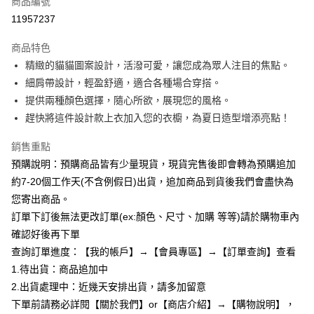
商品編號
超商取貨付款
11957237
LINE Pay
商品特色
Apple Pay
精緻的貓貓圖案設計，活潑可愛，讓您成為眾人注目的焦點。
細肩帶設計，輕盈舒適，適合各種場合穿搭。
街口支付
提供兩種顏色選擇，隨心所欲，展現您的風格。
悠遊付
趕快將這件設計款上衣加入您的衣櫥，為夏日造型增添亮點！
Google Pay
銷售重點
預購說明：預購商品皆有少量現貨，現貨完售後即會轉為預購追加
全支付
約7-20個工作天(不含例假日)出貨，追加商品到貨後我們會盡快為
AFTEE先享後付
您寄出商品。
相關說明
訂單下訂後無法更改訂單(ex:顏色、尺寸、加購 等等)請於購物車內
【關於「AFTEE先享後付」】
確認好後再下單
ATM付款
AFTEE先享後付是「在收到商品之後才付款」的支付方式。 讓您購物簡單
便利好安心！
查詢訂單進度：【我的帳戶】→【會員專區】→【訂單查詢】查看
１．簡單：不需註冊會員、不需綁卡、不需儲值。
1.待出貨：商品追加中
運送方式
２．便利：只要手機號碼，簡訊認證，即可結帳。
2.出貨處理中：近幾天安排出貨，請多加留意
３．安心：先確認商品／服務後，再付款。
全家付款取貨
下單前請務必詳閱【關於我們】or【商店介紹】→【購物說明】，
每筆NT$85，滿NT$799(含以上)免運費
【「AFTEE先享後付」結帳流程】