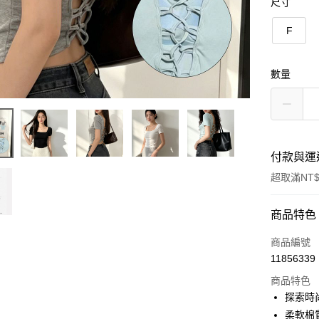
尺寸
F
數量
付款與運
超取滿NT$
付款方式
商品特色
信用卡一
商品編號
11856339
超商取貨
商品特色
LINE Pay
探索時
柔軟棉