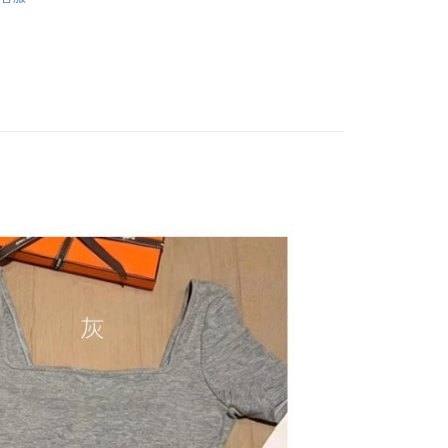
：結帳手續完成當下不需立刻繳費，但若您需要取消訂單，請聯
取貨
的店家。未經商家同意取消之訂單仍視為有效，需透過AFTEE
劃】
微性感💗小心機系列
繳納相關費用。
5，滿NT$799(含以上)免運費
否成功請以「AFTEE先享後付 」之結帳頁面顯示為準，若有關於
後數量】
春夏款-上衣
功／繳費後需取消欲退款等相關疑問，請聯繫「AFTEE先享後
1取貨
援中心」
https://netprotections.freshdesk.com/support/home
新品🆕
06/02
5，滿NT$799(含以上)免運費
項】
恩沛科技股份有限公司提供之「AFTEE先享後付」服務完成之
依本服務之必要範圍內提供個人資料，並將交易相關給付款項請
5，滿NT$799(含以上)免運費
讓予恩沛科技股份有限公司。
個人資料處理事宜，請瀏覽以下網址：
查看運費
ee.tw/terms/#terms3
年的使用者請事先徵得法定代理人或監護人之同意方可使用
E先享後付」，若未經同意申辦者引起之損失，本公司不負相關責
AFTEE先享後付」時，將依據個別帳號之用戶狀況，依本公司
核予不同之上限額度；若仍有額度不足之情形，本公司將視審查
用戶進行身份認證。
一人註冊多個帳號或使用他人資訊註冊。若發現惡意使用之情
科技股份有限公司將有權停止該用戶之使用額度並採取法律行