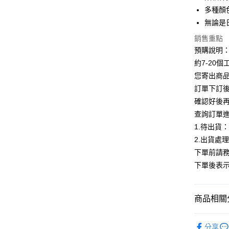
Apple Pay
多種顏
街口支付
無論是
悠遊付
銷售重點
預購說明
Google Pa
約7-20
全支付
您寄出商
訂單下訂後
AFTEE先
確認好後
相關說明
查詢訂單
【關於「A
ATM付款
AFTEE
1.待出貨
便利好安
2.出貨處
１．簡單
下單前請務
２．便利
運送方式
３．安心
下單後表
全家付款
【「AFT
每筆NT$8
１．於結帳
商品相關分
付」結帳
付款後全
２．訂單
【上衣】
３．收到繳
每筆NT$8
分享
／ATM／