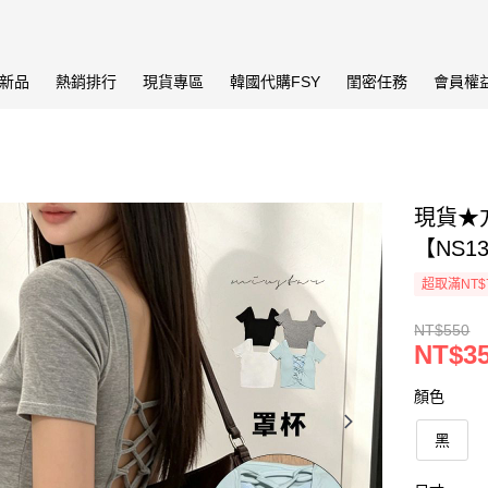
新品
熱銷排行
現貨專區
韓國代購FSY
閨密任務
會員權
現貨★方
【NS1
超取滿NT$
NT$550
NT$3
顏色
黑