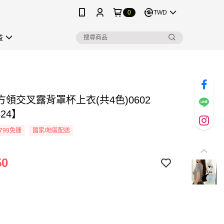
0
TWD
益
領交叉露背罩杯上衣(共4色)0602
324】
799免運
國家/地區配送
50