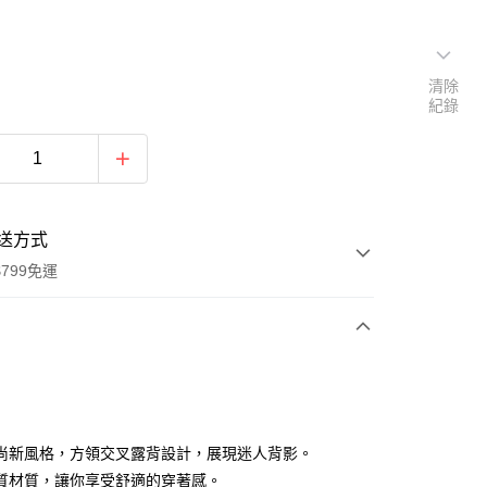
清除
紀錄
送方式
799免運
次付款
付款
尚新風格，方領交叉露背設計，展現迷人背影。
質材質，讓你享受舒適的穿著感。