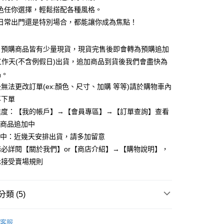
色任你選擇，輕鬆搭配各種風格。
日常出門還是特別場合，都能讓你成為焦點！
：預購商品皆有少量現貨，現貨完售後即會轉為預購追加
y
個工作天(不含例假日)出貨，追加商品到貨後我們會盡快為
品。
無法更改訂單(ex:顏色、尺寸、加購 等等)請於購物車內
享後付
再下單
進度：【我的帳戶】→【會員專區】→【訂單查詢】查看
FTEE先享後付」】
先享後付是「在收到商品之後才付款」的支付方式。 讓您購物簡單
：商品追加中
心！
理中：近幾天安排出貨，請多加留意
：不需註冊會員、不需綁卡、不需儲值。
必詳閱【關於我們】or【商店介紹】→【購物說明】，
：只要手機號碼，簡訊認證，即可結帳。
：先確認商品／服務後，再付款。
示接受賣場規則
取貨
EE先享後付」結帳流程】
5，滿NT$799(含以上)免運費
方式選擇「AFTEE先享後付」後，將跳轉至「AFTEE先享後
類 (5)
頁面，進行簡訊認證並確認金額後，即可完成結帳。
家取貨
成立數日內，您將收到繳費通知簡訊。
費通知簡訊後14天內，點擊此簡訊中的連結，可透過四大超商
短袖棉質上衣
5，滿NT$799(含以上)免運費
客服
網路銀行／等多元方式進行付款，方視為交易完成。