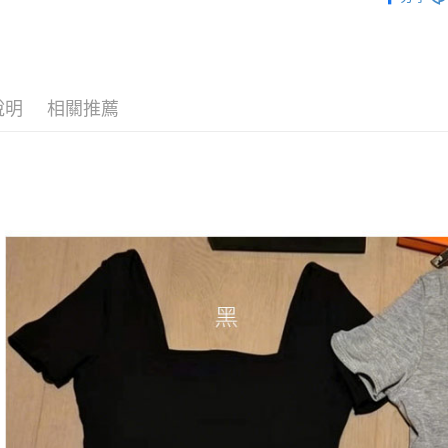
ALL
※ 請注意
7-11付款
絡購買商品
【主題企
先享後付
每筆NT$8
※ 交易是
【現貨最
是否繳費成
付款後7-1
付客戶支
說明
相關推薦
🆕每週上架
每筆NT$8
【注意事
宅配
１．透過由
交易，需
每筆NT$8
求債權轉
２．關於
海外宅配
https://aft
３．未成
「AFTE
任。
４．使用「
即時審查
結果請求
５．嚴禁
形，恩沛
動。