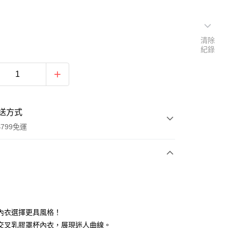
清除
紀錄
送方式
799免運
次付款
付款
內衣選擇更具風格！
交叉乳膠罩杯內衣，展現迷人曲線。