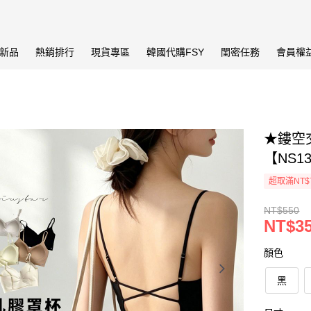
新品
熱銷排行
現貨專區
韓國代購FSY
閨密任務
會員權
★鏤空交
【NS1
超取滿NT$
NT$550
NT$3
顏色
黑