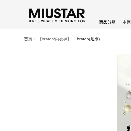
商品分類
本週
首頁
【bratop/內衣褲】
bratop(短版)