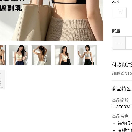
尺寸
F
數量
付款與運
超取滿NT$
付款方式
商品特色
信用卡一
商品編號
11856334
超商取貨
商品特色
LINE Pay
讓你的
★鏤空