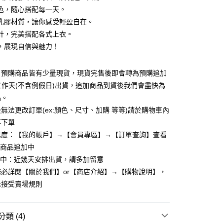
色，隨心搭配每一天。
乳膠材質，讓你感受輕盈自在。
計，完美搭配各式上衣。
，展現自信與魅力！
y
：預購商品皆有少量現貨，現貨完售後即會轉為預購追加
個工作天(不含例假日)出貨，追加商品到貨後我們會盡快為
享後付
品。
無法更改訂單(ex:顏色、尺寸、加購 等等)請於購物車內
FTEE先享後付」】
先享後付是「在收到商品之後才付款」的支付方式。 讓您購物簡單
再下單
心！
進度：【我的帳戶】→【會員專區】→【訂單查詢】查看
：不需註冊會員、不需綁卡、不需儲值。
：商品追加中
：只要手機號碼，簡訊認證，即可結帳。
：先確認商品／服務後，再付款。
理中：近幾天安排出貨，請多加留意
取貨
必詳閱【關於我們】or【商店介紹】→【購物說明】，
EE先享後付」結帳流程】
5，滿NT$799(含以上)免運費
示接受賣場規則
方式選擇「AFTEE先享後付」後，將跳轉至「AFTEE先享後
頁面，進行簡訊認證並確認金額後，即可完成結帳。
家取貨
成立數日內，您將收到繳費通知簡訊。
費通知簡訊後14天內，點擊此簡訊中的連結，可透過四大超商
5，滿NT$799(含以上)免運費
類 (4)
網路銀行／等多元方式進行付款，方視為交易完成。