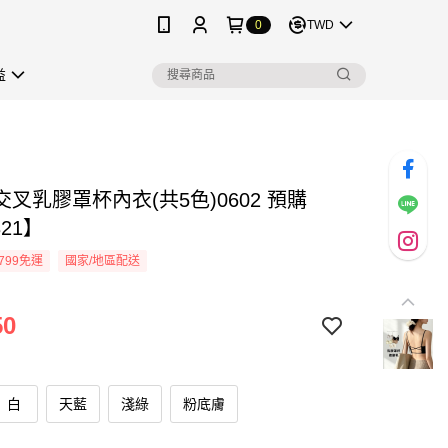
0
TWD
益
叉乳膠罩杯內衣(共5色)0602 預購
321】
799免運
國家/地區配送
50
白
天藍
淺綠
粉底膚