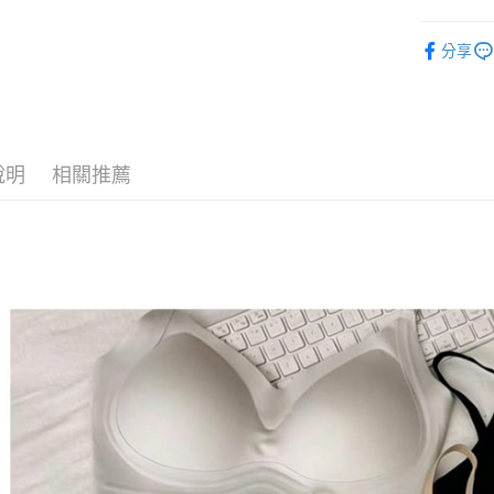
※ 請注意
7-11付款
【bratop
絡購買商品
分享
先享後付
每筆NT$8
ALL
※ 交易是
是否繳費成
付款後7-1
【主題企
付客戶支
每筆NT$8
🆕每週上架
【注意事
宅配
說明
相關推薦
１．透過由
交易，需
每筆NT$8
求債權轉
２．關於
海外宅配
https://aft
３．未成
「AFTE
任。
４．使用「
即時審查
結果請求
５．嚴禁
形，恩沛
動。