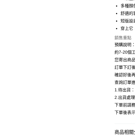
Apple Pay
多種顏
街口支付
舒適的
短版設
悠遊付
穿上它
Google Pa
銷售重點
全支付
預購說明
約7-20
AFTEE先
您寄出商
相關說明
訂單下訂後
【關於「A
ATM付款
AFTEE
確認好後
便利好安
查詢訂單
１．簡單
1.待出貨
２．便利
運送方式
３．安心
2.出貨處
全家付款
下單前請務
【「AFT
每筆NT$8
下單後表
１．於結帳
付」結帳
付款後全
２．訂單
３．收到繳
每筆NT$8
商品相關分
／ATM／