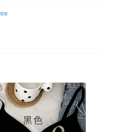
：結帳手續完成當下不需立刻繳費，但若您需要取消訂單，請聯
取貨
/內衣褲】
bratop(短版)
的店家。未經商家同意取消之訂單仍視為有效，需透過AFTEE
客服
繳納相關費用。
5，滿NT$799(含以上)免運費
否成功請以「AFTEE先享後付 」之結帳頁面顯示為準，若有關於
功／繳費後需取消欲退款等相關疑問，請聯繫「AFTEE先享後
1取貨
劃】
微性感💗小心機系列
援中心」
https://netprotections.freshdesk.com/support/home
5，滿NT$799(含以上)免運費
新品🆕
06/02
項】
恩沛科技股份有限公司提供之「AFTEE先享後付」服務完成之
依本服務之必要範圍內提供個人資料，並將交易相關給付款項請
5，滿NT$799(含以上)免運費
讓予恩沛科技股份有限公司。
個人資料處理事宜，請瀏覽以下網址：
查看運費
ee.tw/terms/#terms3
年的使用者請事先徵得法定代理人或監護人之同意方可使用
E先享後付」，若未經同意申辦者引起之損失，本公司不負相關責
AFTEE先享後付」時，將依據個別帳號之用戶狀況，依本公司
核予不同之上限額度；若仍有額度不足之情形，本公司將視審查
用戶進行身份認證。
一人註冊多個帳號或使用他人資訊註冊。若發現惡意使用之情
科技股份有限公司將有權停止該用戶之使用額度並採取法律行