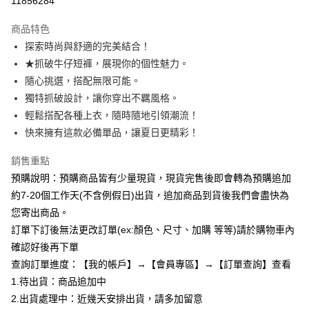
11856284
LINE Pay
商品特色
Apple Pay
探索時尚與舒適的完美結合！
★抓破牛仔短褲，展現你的個性魅力。
街口支付
隨心挑選，搭配無限可能。
悠遊付
獨特抓破設計，讓你穿出不羈風格。
輕鬆搭配各種上衣，隨時隨地引領潮流！
Google Pay
快來擁有這款必備單品，讓夏日更精彩！
全支付
銷售重點
AFTEE先享後付
預購說明：預購商品皆有少量現貨，現貨完售後即會轉為預購追加
相關說明
約7-20個工作天(不含例假日)出貨，追加商品到貨後我們會盡快為
【關於「AFTEE先享後付」】
您寄出商品。
ATM付款
AFTEE先享後付是「在收到商品之後才付款」的支付方式。 讓您購物簡單
便利好安心！
訂單下訂後無法更改訂單(ex:顏色、尺寸、加購 等等)請於購物車內
１．簡單：不需註冊會員、不需綁卡、不需儲值。
確認好後再下單
運送方式
２．便利：只要手機號碼，簡訊認證，即可結帳。
查詢訂單進度：【我的帳戶】→【會員專區】→【訂單查詢】查看
３．安心：先確認商品／服務後，再付款。
全家付款取貨
1.待出貨：商品追加中
每筆NT$85，滿NT$799(含以上)免運費
【「AFTEE先享後付」結帳流程】
2.出貨處理中：近幾天安排出貨，請多加留意
１．於結帳方式選擇「AFTEE先享後付」後，將跳轉至「AFTEE先享後付」