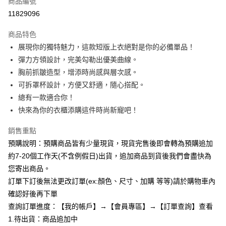
商品編號
超商取貨付款
11829096
LINE Pay
商品特色
Apple Pay
展現你的獨特魅力，這款短版上衣絕對是你的必備單品！
彈力方領設計，完美勾勒出優美曲線。
街口支付
胸前抓皺造型，增添時尚感與層次感。
悠遊付
可拆罩杯設計，方便又舒適，隨心搭配。
總有一款適合你！
Google Pay
快來為你的衣櫃添購這件時尚新寵吧！
全支付
銷售重點
AFTEE先享後付
預購說明：預購商品皆有少量現貨，現貨完售後即會轉為預購追加
相關說明
約7-20個工作天(不含例假日)出貨，追加商品到貨後我們會盡快為
【關於「AFTEE先享後付」】
您寄出商品。
ATM付款
AFTEE先享後付是「在收到商品之後才付款」的支付方式。 讓您購物簡單
便利好安心！
訂單下訂後無法更改訂單(ex:顏色、尺寸、加購 等等)請於購物車內
１．簡單：不需註冊會員、不需綁卡、不需儲值。
確認好後再下單
運送方式
２．便利：只要手機號碼，簡訊認證，即可結帳。
查詢訂單進度：【我的帳戶】→【會員專區】→【訂單查詢】查看
３．安心：先確認商品／服務後，再付款。
全家付款取貨
1.待出貨：商品追加中
每筆NT$85，滿NT$799(含以上)免運費
【「AFTEE先享後付」結帳流程】