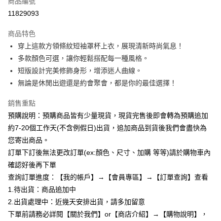
商品編號
超商取貨付款
11829093
LINE Pay
商品特色
Apple Pay
穿上這款方領條紋短袖罩杯上衣，展現清新時尚氣息！
多款顏色可選，讓你輕鬆搭配每一種風格。
街口支付
短版設計完美修飾身形，增添迷人曲線。
悠遊付
無論是休閒出遊還是約會聚會，都是你的最佳選擇！
Google Pay
銷售重點
預購說明：預購商品皆有少量現貨，現貨完售後即會轉為預購追加
全支付
約7-20個工作天(不含例假日)出貨，追加商品到貨後我們會盡快為
AFTEE先享後付
您寄出商品。
相關說明
訂單下訂後無法更改訂單(ex:顏色、尺寸、加購 等等)請於購物車內
【關於「AFTEE先享後付」】
確認好後再下單
ATM付款
AFTEE先享後付是「在收到商品之後才付款」的支付方式。 讓您購物簡單
便利好安心！
查詢訂單進度：【我的帳戶】→【會員專區】→【訂單查詢】查看
１．簡單：不需註冊會員、不需綁卡、不需儲值。
1.待出貨：商品追加中
運送方式
２．便利：只要手機號碼，簡訊認證，即可結帳。
2.出貨處理中：近幾天安排出貨，請多加留意
３．安心：先確認商品／服務後，再付款。
全家付款取貨
下單前請務必詳閱【關於我們】or【商店介紹】→【購物說明】，
每筆NT$85，滿NT$799(含以上)免運費
【「AFTEE先享後付」結帳流程】