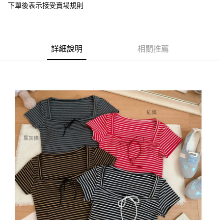
下單後表示接受賣場規則
１．於結帳方式選擇「AFTEE先享後付」後，將跳轉至「AFTEE先享後付」
付款後全家取貨
結帳頁面，進行簡訊認證並確認金額後，即可完成結帳。
２．訂單成立數日內，您將收到繳費通知簡訊。
每筆NT$85，滿NT$799(含以上)免運費
３．收到繳費通知簡訊後14天內，點擊此簡訊中的連結，可透過四大超商／
ATM／網路銀行／等多元方式進行付款，方視為交易完成。
7-11付款取貨
詳細說明
相關推薦
※ 請注意：結帳手續完成當下不需立刻繳費，但若您需要取消訂單，請聯絡
每筆NT$85，滿NT$799(含以上)免運費
購買商品的店家。未經商家同意取消之訂單仍視為有效，需透過AFTEE先享
後付繳納相關費用。
付款後7-11取貨
※ 交易是否成功請以「AFTEE先享後付 」之結帳頁面顯示為準，若有關於
是否繳費成功／繳費後需取消欲退款等相關疑問，請聯繫「AFTEE先享後付
每筆NT$85，滿NT$799(含以上)免運費
客戶支援中心」
https://netprotections.freshdesk.com/support/home
宅配
【注意事項】
１．透過由恩沛科技股份有限公司提供之「AFTEE先享後付」服務完成之交
每筆NT$85，滿NT$799(含以上)免運費
易，需依本服務之必要範圍內提供個人資料，並將交易相關給付款項請求債
權轉讓予恩沛科技股份有限公司。
海外宅配
查看運費
２．關於個人資料處理事宜，請瀏覽以下網址：
https://aftee.tw/terms/#terms3
３．未成年的使用者請事先徵得法定代理人或監護人之同意方可使用
「AFTEE先享後付」，若未經同意申辦者引起之損失，本公司不負相關責
任。
４．使用「AFTEE先享後付」時，將依據個別帳號之用戶狀況，依本公司即
時審查核予不同之上限額度；若仍有額度不足之情形，本公司將視審查結果
請求用戶進行身份認證。