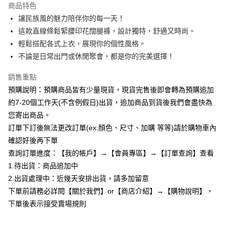
商品特色
Apple Pay
讓民族風的魅力陪伴你的每一天！
這款直線條鬆緊腰印花闊腿褲，設計獨特，舒適又時尚。
街口支付
輕鬆搭配各式上衣，展現你的個性風格。
悠遊付
不論是日常出門或休閒聚會，都是你的完美選擇！
Google Pay
銷售重點
預購說明：預購商品皆有少量現貨，現貨完售後即會轉為預購追加
全支付
約7-20個工作天(不含例假日)出貨，追加商品到貨後我們會盡快為
AFTEE先享後付
您寄出商品。
相關說明
訂單下訂後無法更改訂單(ex:顏色、尺寸、加購 等等)請於購物車內
【關於「AFTEE先享後付」】
確認好後再下單
ATM付款
AFTEE先享後付是「在收到商品之後才付款」的支付方式。 讓您購物簡單
便利好安心！
查詢訂單進度：【我的帳戶】→【會員專區】→【訂單查詢】查看
１．簡單：不需註冊會員、不需綁卡、不需儲值。
1.待出貨：商品追加中
運送方式
２．便利：只要手機號碼，簡訊認證，即可結帳。
2.出貨處理中：近幾天安排出貨，請多加留意
３．安心：先確認商品／服務後，再付款。
全家付款取貨
下單前請務必詳閱【關於我們】or【商店介紹】→【購物說明】，
每筆NT$85，滿NT$799(含以上)免運費
【「AFTEE先享後付」結帳流程】
下單後表示接受賣場規則
１．於結帳方式選擇「AFTEE先享後付」後，將跳轉至「AFTEE先享後付」
付款後全家取貨
結帳頁面，進行簡訊認證並確認金額後，即可完成結帳。
２．訂單成立數日內，您將收到繳費通知簡訊。