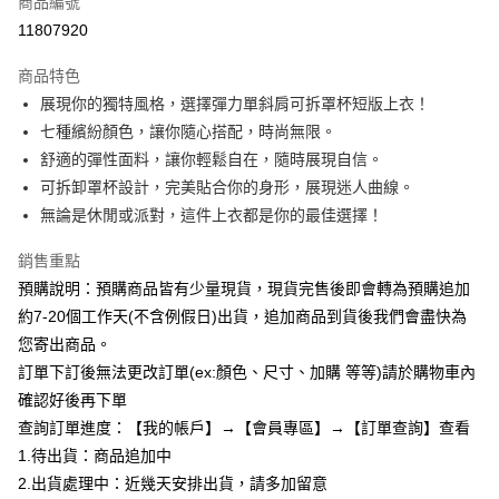
商品編號
超商取貨付款
11807920
LINE Pay
商品特色
Apple Pay
展現你的獨特風格，選擇彈力單斜肩可拆罩杯短版上衣！
七種繽紛顏色，讓你隨心搭配，時尚無限。
街口支付
舒適的彈性面料，讓你輕鬆自在，隨時展現自信。
悠遊付
可拆卸罩杯設計，完美貼合你的身形，展現迷人曲線。
無論是休閒或派對，這件上衣都是你的最佳選擇！
Google Pay
銷售重點
全支付
預購說明：預購商品皆有少量現貨，現貨完售後即會轉為預購追加
AFTEE先享後付
約7-20個工作天(不含例假日)出貨，追加商品到貨後我們會盡快為
相關說明
您寄出商品。
【關於「AFTEE先享後付」】
訂單下訂後無法更改訂單(ex:顏色、尺寸、加購 等等)請於購物車內
ATM付款
AFTEE先享後付是「在收到商品之後才付款」的支付方式。 讓您購物簡單
便利好安心！
確認好後再下單
１．簡單：不需註冊會員、不需綁卡、不需儲值。
查詢訂單進度：【我的帳戶】→【會員專區】→【訂單查詢】查看
運送方式
２．便利：只要手機號碼，簡訊認證，即可結帳。
1.待出貨：商品追加中
３．安心：先確認商品／服務後，再付款。
全家付款取貨
2.出貨處理中：近幾天安排出貨，請多加留意
每筆NT$85，滿NT$799(含以上)免運費
【「AFTEE先享後付」結帳流程】