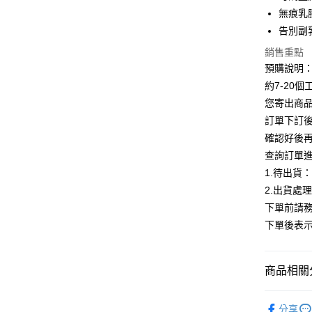
Apple Pay
無痕乳
街口支付
告別副
悠遊付
銷售重點
預購說明
Google Pa
約7-20
全支付
您寄出商
訂單下訂後
AFTEE先
確認好後
相關說明
查詢訂單
【關於「A
ATM付款
AFTEE
1.待出貨
便利好安
2.出貨處
１．簡單
下單前請務
２．便利
運送方式
３．安心
下單後表
全家付款
【「AFT
每筆NT$8
１．於結帳
商品相關分
付」結帳
付款後全
２．訂單
【bratop
３．收到繳
每筆NT$8
分享
／ATM／