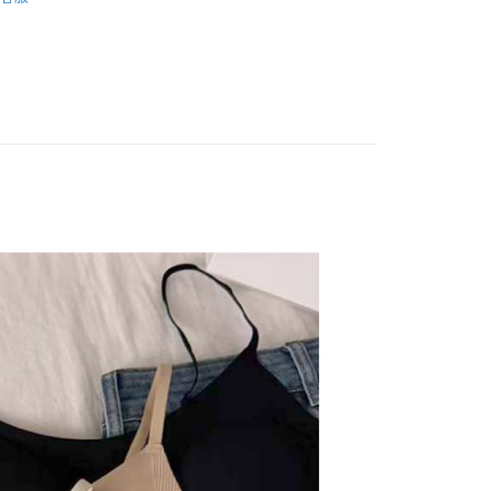
：結帳手續完成當下不需立刻繳費，但若您需要取消訂單，請聯
取貨
的店家。未經商家同意取消之訂單仍視為有效，需透過AFTEE
劃】
微性感💗小心機系列
繳納相關費用。
5，滿NT$799(含以上)免運費
否成功請以「AFTEE先享後付 」之結帳頁面顯示為準，若有關於
新品🆕
05/19
功／繳費後需取消欲退款等相關疑問，請聯繫「AFTEE先享後
1取貨
援中心」
https://netprotections.freshdesk.com/support/home
5，滿NT$799(含以上)免運費
項】
恩沛科技股份有限公司提供之「AFTEE先享後付」服務完成之
依本服務之必要範圍內提供個人資料，並將交易相關給付款項請
5，滿NT$799(含以上)免運費
讓予恩沛科技股份有限公司。
個人資料處理事宜，請瀏覽以下網址：
查看運費
ee.tw/terms/#terms3
年的使用者請事先徵得法定代理人或監護人之同意方可使用
E先享後付」，若未經同意申辦者引起之損失，本公司不負相關責
AFTEE先享後付」時，將依據個別帳號之用戶狀況，依本公司
核予不同之上限額度；若仍有額度不足之情形，本公司將視審查
用戶進行身份認證。
一人註冊多個帳號或使用他人資訊註冊。若發現惡意使用之情
科技股份有限公司將有權停止該用戶之使用額度並採取法律行