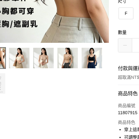
尺寸
F
數量
付款與運
超取滿NT$
付款方式
商品特色
信用卡一
商品編號
11807915
超商取貨
商品特色
LINE Pay
穿上這
可調整