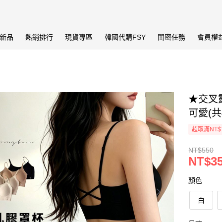
新品
熱銷排行
現貨專區
韓國代購FSY
閨密任務
會員權
★交叉
可愛(共
超取滿NT$
NT$550
NT$3
顏色
白