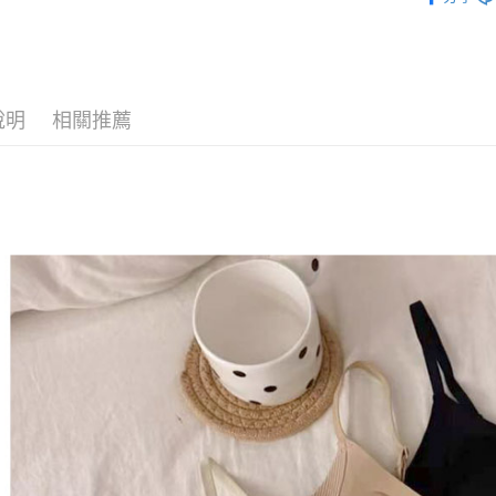
ALL
※ 請注意
7-11付款
絡購買商品
【主題企
先享後付
每筆NT$8
※ 交易是
🆕每週上架
是否繳費成
付款後7-1
付客戶支
說明
相關推薦
每筆NT$8
【注意事
宅配
１．透過由
交易，需
每筆NT$8
求債權轉
２．關於
海外宅配
https://aft
３．未成
「AFTE
任。
４．使用「
即時審查
結果請求
５．嚴禁
形，恩沛
動。