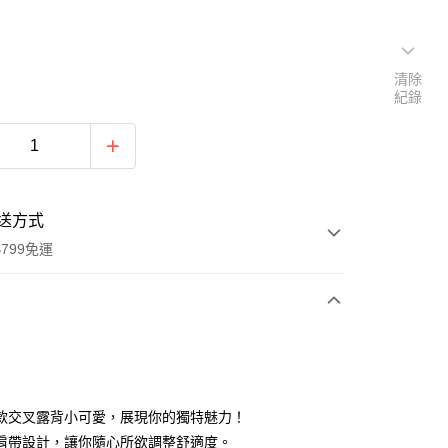
清除
紀錄
送方式
799免運
次付款
付款
款交叉露背小可愛，展現你的獨特魅力！
肩帶設計，讓你隨心所欲調整舒適度。