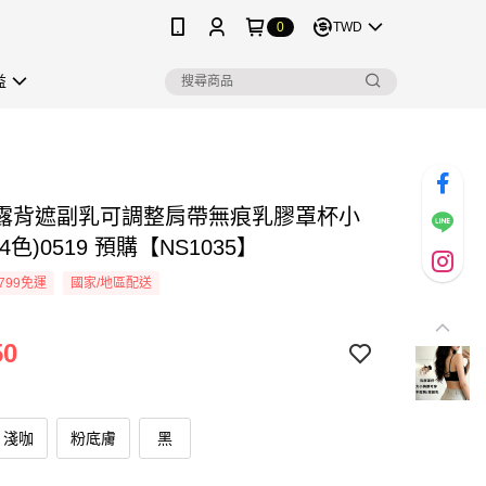
0
TWD
益
露背遮副乳可調整肩帶無痕乳膠罩杯小
4色)0519 預購【NS1035】
799免運
國家/地區配送
50
淺咖
粉底膚
黑