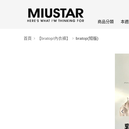
商品分類
本週
首頁
【bratop/內衣褲】
bratop(短版)