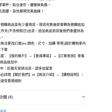
膠罩杯，貼合身形，優雅無負擔。
乳困擾，自信展現完美曲線！
：預購商品皆有少量現貨，現貨完售後即會轉為預購追加
y
個工作天(不含例假日)出貨，追加商品到貨後我們會盡快為
品。
無法更改訂單(ex:顏色、尺寸、加購 等等)請於購物車內
享後付
再下單
進度：【我的帳戶】→【會員專區】→【訂單查詢】查看
FTEE先享後付」】
先享後付是「在收到商品之後才付款」的支付方式。 讓您購物簡單
：商品追加中
心！
理中：近幾天安排出貨，請多加留意
：不需註冊會員、不需綁卡、不需儲值。
必詳閱【關於我們】or【商店介紹】→【購物說明】，
：只要手機號碼，簡訊認證，即可結帳。
：先確認商品／服務後，再付款。
示接受賣場規則
取貨
EE先享後付」結帳流程】
5，滿NT$799(含以上)免運費
方式選擇「AFTEE先享後付」後，將跳轉至「AFTEE先享後
類 (4)
頁面，進行簡訊認證並確認金額後，即可完成結帳。
家取貨
成立數日內，您將收到繳費通知簡訊。
/內衣褲】
費通知簡訊後14天內，點擊此簡訊中的連結，可透過四大超商
bratop(短版)
5，滿NT$799(含以上)免運費
客服
網路銀行／等多元方式進行付款，方視為交易完成。