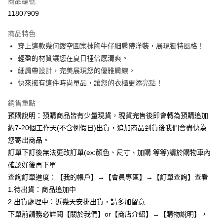
商品編號
超商取貨付款
11807909
LINE Pay
商品特色
Apple Pay
穿上這款幾何鏤空圖案抹胸牛仔細肩帶洋裝，展現獨特風格！
輕盈的材質讓您在夏日裡倍感清爽。
街口支付
細肩帶設計，完美展現您的優雅肩線。
悠遊付
快來擁有這件時尚單品，讓您的衣櫃更添亮點！
Google Pay
銷售重點
預購說明：預購商品皆有少量現貨，現貨完售後即會轉為預購追加
全支付
約7-20個工作天(不含例假日)出貨，追加商品到貨後我們會盡快為
AFTEE先享後付
您寄出商品。
相關說明
訂單下訂後無法更改訂單(ex:顏色、尺寸、加購 等等)請於購物車內
【關於「AFTEE先享後付」】
確認好後再下單
ATM付款
AFTEE先享後付是「在收到商品之後才付款」的支付方式。 讓您購物簡單
便利好安心！
查詢訂單進度：【我的帳戶】→【會員專區】→【訂單查詢】查看
１．簡單：不需註冊會員、不需綁卡、不需儲值。
1.待出貨：商品追加中
運送方式
２．便利：只要手機號碼，簡訊認證，即可結帳。
2.出貨處理中：近幾天安排出貨，請多加留意
３．安心：先確認商品／服務後，再付款。
全家付款取貨
下單前請務必詳閱【關於我們】or【商店介紹】→【購物說明】，
每筆NT$85，滿NT$799(含以上)免運費
【「AFTEE先享後付」結帳流程】