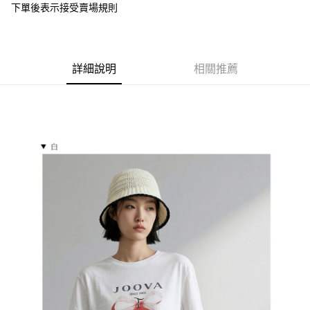
下單後表示接受賣場規則
１．於結帳方式選擇「AFTEE先享後付」後，將跳轉至「AFTEE先享後付」
付款後全家取貨
結帳頁面，進行簡訊認證並確認金額後，即可完成結帳。
２．訂單成立數日內，您將收到繳費通知簡訊。
每筆NT$85，滿NT$799(含以上)免運費
３．收到繳費通知簡訊後14天內，點擊此簡訊中的連結，可透過四大超商／
ATM／網路銀行／等多元方式進行付款，方視為交易完成。
7-11付款取貨
詳細說明
相關推薦
※ 請注意：結帳手續完成當下不需立刻繳費，但若您需要取消訂單，請聯絡
每筆NT$85，滿NT$799(含以上)免運費
購買商品的店家。未經商家同意取消之訂單仍視為有效，需透過AFTEE先享
後付繳納相關費用。
付款後7-11取貨
※ 交易是否成功請以「AFTEE先享後付 」之結帳頁面顯示為準，若有關於
是否繳費成功／繳費後需取消欲退款等相關疑問，請聯繫「AFTEE先享後付
每筆NT$85，滿NT$799(含以上)免運費
客戶支援中心」
https://netprotections.freshdesk.com/support/home
宅配
【注意事項】
１．透過由恩沛科技股份有限公司提供之「AFTEE先享後付」服務完成之交
每筆NT$85，滿NT$799(含以上)免運費
易，需依本服務之必要範圍內提供個人資料，並將交易相關給付款項請求債
權轉讓予恩沛科技股份有限公司。
海外宅配
查看運費
２．關於個人資料處理事宜，請瀏覽以下網址：
https://aftee.tw/terms/#terms3
３．未成年的使用者請事先徵得法定代理人或監護人之同意方可使用
「AFTEE先享後付」，若未經同意申辦者引起之損失，本公司不負相關責
任。
４．使用「AFTEE先享後付」時，將依據個別帳號之用戶狀況，依本公司即
時審查核予不同之上限額度；若仍有額度不足之情形，本公司將視審查結果
請求用戶進行身份認證。