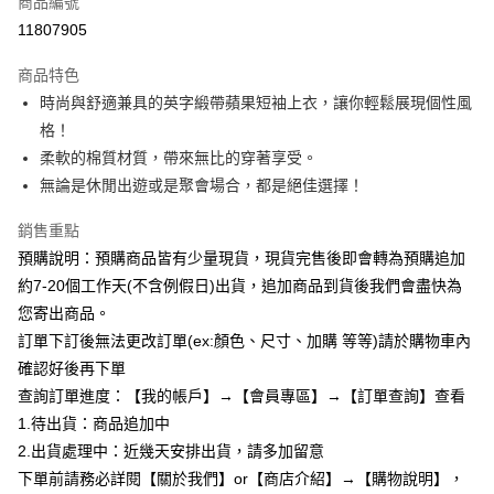
商品編號
超商取貨付款
11807905
LINE Pay
商品特色
Apple Pay
時尚與舒適兼具的英字緞帶蘋果短袖上衣，讓你輕鬆展現個性風
格！
街口支付
柔軟的棉質材質，帶來無比的穿著享受。
悠遊付
無論是休閒出遊或是聚會場合，都是絕佳選擇！
Google Pay
銷售重點
預購說明：預購商品皆有少量現貨，現貨完售後即會轉為預購追加
全支付
約7-20個工作天(不含例假日)出貨，追加商品到貨後我們會盡快為
AFTEE先享後付
您寄出商品。
相關說明
訂單下訂後無法更改訂單(ex:顏色、尺寸、加購 等等)請於購物車內
【關於「AFTEE先享後付」】
確認好後再下單
ATM付款
AFTEE先享後付是「在收到商品之後才付款」的支付方式。 讓您購物簡單
便利好安心！
查詢訂單進度：【我的帳戶】→【會員專區】→【訂單查詢】查看
１．簡單：不需註冊會員、不需綁卡、不需儲值。
1.待出貨：商品追加中
運送方式
２．便利：只要手機號碼，簡訊認證，即可結帳。
2.出貨處理中：近幾天安排出貨，請多加留意
３．安心：先確認商品／服務後，再付款。
全家付款取貨
下單前請務必詳閱【關於我們】or【商店介紹】→【購物說明】，
每筆NT$85，滿NT$799(含以上)免運費
【「AFTEE先享後付」結帳流程】