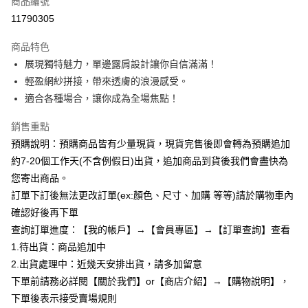
商品編號
超商取貨付款
11790305
LINE Pay
商品特色
Apple Pay
展現獨特魅力，單邊露肩設計讓你自信滿滿！
輕盈網紗拼接，帶來透膚的浪漫感受。
街口支付
適合各種場合，讓你成為全場焦點！
悠遊付
銷售重點
Google Pay
預購說明：預購商品皆有少量現貨，現貨完售後即會轉為預購追加
約7-20個工作天(不含例假日)出貨，追加商品到貨後我們會盡快為
全支付
您寄出商品。
AFTEE先享後付
訂單下訂後無法更改訂單(ex:顏色、尺寸、加購 等等)請於購物車內
相關說明
確認好後再下單
【關於「AFTEE先享後付」】
查詢訂單進度：【我的帳戶】→【會員專區】→【訂單查詢】查看
ATM付款
AFTEE先享後付是「在收到商品之後才付款」的支付方式。 讓您購物簡單
便利好安心！
1.待出貨：商品追加中
１．簡單：不需註冊會員、不需綁卡、不需儲值。
2.出貨處理中：近幾天安排出貨，請多加留意
運送方式
２．便利：只要手機號碼，簡訊認證，即可結帳。
下單前請務必詳閱【關於我們】or【商店介紹】→【購物說明】，
３．安心：先確認商品／服務後，再付款。
全家付款取貨
下單後表示接受賣場規則
每筆NT$85，滿NT$799(含以上)免運費
【「AFTEE先享後付」結帳流程】