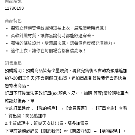
商品編號
超商取貨付款
11790193
LINE Pay
商品特色
Apple Pay
探索立體橫豎條紋圓領短袖上衣，展現清新時尚感！
柔軟針織材質，讓你無論何時都能舒適穿著。
街口支付
獨特的條紋設計，增添層次感，讓每個角度都充滿魅力。
悠遊付
這件上衣，讓你在每個場合都自信亮眼！
Google Pay
銷售重點
預購說明：預購商品皆有少量現貨，現貨完售後即會轉為預購追加
全支付
約7-20個工作天(不含例假日)出貨，追加商品到貨後我們會盡快為
AFTEE先享後付
您寄出商品。
相關說明
訂單下訂後無法更改訂單(ex:顏色、尺寸、加購 等等)請於購物車內
【關於「AFTEE先享後付」】
確認好後再下單
ATM付款
AFTEE先享後付是「在收到商品之後才付款」的支付方式。 讓您購物簡單
便利好安心！
查詢訂單進度：【我的帳戶】→【會員專區】→【訂單查詢】查看
１．簡單：不需註冊會員、不需綁卡、不需儲值。
1.待出貨：商品追加中
運送方式
２．便利：只要手機號碼，簡訊認證，即可結帳。
2.出貨處理中：近幾天安排出貨，請多加留意
３．安心：先確認商品／服務後，再付款。
全家付款取貨
下單前請務必詳閱【關於我們】or【商店介紹】→【購物說明】，
每筆NT$85，滿NT$799(含以上)免運費
【「AFTEE先享後付」結帳流程】