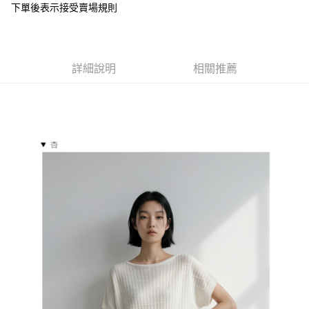
下單後表示接受賣場規則
１．於結帳方式選擇「AFTEE先享後付」後，將跳轉至「AFTEE先享後付」
付款後全家取貨
結帳頁面，進行簡訊認證並確認金額後，即可完成結帳。
２．訂單成立數日內，您將收到繳費通知簡訊。
每筆NT$85，滿NT$799(含以上)免運費
３．收到繳費通知簡訊後14天內，點擊此簡訊中的連結，可透過四大超商／
ATM／網路銀行／等多元方式進行付款，方視為交易完成。
7-11付款取貨
詳細說明
相關推薦
※ 請注意：結帳手續完成當下不需立刻繳費，但若您需要取消訂單，請聯絡
每筆NT$85，滿NT$799(含以上)免運費
購買商品的店家。未經商家同意取消之訂單仍視為有效，需透過AFTEE先享
後付繳納相關費用。
付款後7-11取貨
※ 交易是否成功請以「AFTEE先享後付 」之結帳頁面顯示為準，若有關於
是否繳費成功／繳費後需取消欲退款等相關疑問，請聯繫「AFTEE先享後付
每筆NT$85，滿NT$799(含以上)免運費
客戶支援中心」
https://netprotections.freshdesk.com/support/home
宅配
【注意事項】
１．透過由恩沛科技股份有限公司提供之「AFTEE先享後付」服務完成之交
每筆NT$85，滿NT$799(含以上)免運費
易，需依本服務之必要範圍內提供個人資料，並將交易相關給付款項請求債
權轉讓予恩沛科技股份有限公司。
海外宅配
查看運費
２．關於個人資料處理事宜，請瀏覽以下網址：
https://aftee.tw/terms/#terms3
３．未成年的使用者請事先徵得法定代理人或監護人之同意方可使用
「AFTEE先享後付」，若未經同意申辦者引起之損失，本公司不負相關責
任。
４．使用「AFTEE先享後付」時，將依據個別帳號之用戶狀況，依本公司即
時審查核予不同之上限額度；若仍有額度不足之情形，本公司將視審查結果
請求用戶進行身份認證。