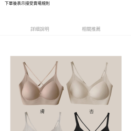
下單後表示接受賣場規則
１．於結帳方式選擇「AFTEE先享後付」後，將跳轉至「AFTEE先享後付」
付款後全家取貨
結帳頁面，進行簡訊認證並確認金額後，即可完成結帳。
２．訂單成立數日內，您將收到繳費通知簡訊。
每筆NT$85，滿NT$799(含以上)免運費
３．收到繳費通知簡訊後14天內，點擊此簡訊中的連結，可透過四大超商／
ATM／網路銀行／等多元方式進行付款，方視為交易完成。
7-11付款取貨
詳細說明
相關推薦
※ 請注意：結帳手續完成當下不需立刻繳費，但若您需要取消訂單，請聯絡
每筆NT$85，滿NT$799(含以上)免運費
購買商品的店家。未經商家同意取消之訂單仍視為有效，需透過AFTEE先享
後付繳納相關費用。
付款後7-11取貨
※ 交易是否成功請以「AFTEE先享後付 」之結帳頁面顯示為準，若有關於
是否繳費成功／繳費後需取消欲退款等相關疑問，請聯繫「AFTEE先享後付
每筆NT$85，滿NT$799(含以上)免運費
客戶支援中心」
https://netprotections.freshdesk.com/support/home
宅配
【注意事項】
１．透過由恩沛科技股份有限公司提供之「AFTEE先享後付」服務完成之交
每筆NT$85，滿NT$799(含以上)免運費
易，需依本服務之必要範圍內提供個人資料，並將交易相關給付款項請求債
權轉讓予恩沛科技股份有限公司。
海外宅配
查看運費
２．關於個人資料處理事宜，請瀏覽以下網址：
https://aftee.tw/terms/#terms3
３．未成年的使用者請事先徵得法定代理人或監護人之同意方可使用
「AFTEE先享後付」，若未經同意申辦者引起之損失，本公司不負相關責
任。
４．使用「AFTEE先享後付」時，將依據個別帳號之用戶狀況，依本公司即
時審查核予不同之上限額度；若仍有額度不足之情形，本公司將視審查結果
請求用戶進行身份認證。