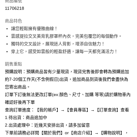
商品編號
超商取貨付款
11706218
LINE Pay
商品特色
Apple Pay
讓您輕鬆擁有優雅曲線！
雲感提拉交叉美背乳膠罩杯內衣，完美包覆您的每個動作。
街口支付
獨特的交叉設計，展現迷人背影，增添自信魅力！
悠遊付
穿上它，感受如雲般的輕盈舒適，讓每一天都充滿活力！
Google Pay
銷售重點
預購說明：預購商品皆有少量現貨，現貨完售後即會轉為預購追加
全支付
約7-20個工作天(不含例假日)出貨，追加商品到貨後我們會盡快為
AFTEE先享後付
您寄出商品。
相關說明
訂單下訂後無法更改訂單(ex:顏色、尺寸、加購 等等)請於購物車內
【關於「AFTEE先享後付」】
確認好後再下單
ATM付款
AFTEE先享後付是「在收到商品之後才付款」的支付方式。 讓您購物簡單
便利好安心！
查詢訂單進度：【我的帳戶】→【會員專區】→【訂單查詢】查看
１．簡單：不需註冊會員、不需綁卡、不需儲值。
1.待出貨：商品追加中
運送方式
２．便利：只要手機號碼，簡訊認證，即可結帳。
2.出貨處理中：近幾天安排出貨，請多加留意
３．安心：先確認商品／服務後，再付款。
全家付款取貨
下單前請務必詳閱【關於我們】or【商店介紹】→【購物說明】，
每筆NT$85，滿NT$799(含以上)免運費
【「AFTEE先享後付」結帳流程】