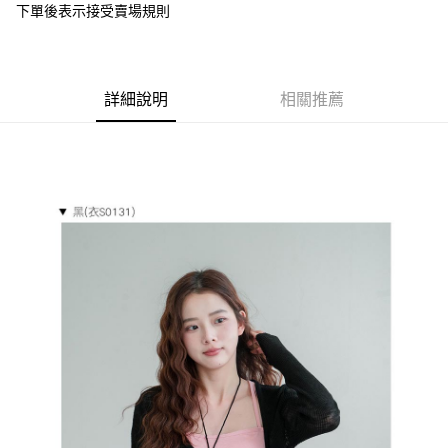
下單後表示接受賣場規則
１．於結帳方式選擇「AFTEE先享後付」後，將跳轉至「AFTEE先享後付」
付款後全家取貨
結帳頁面，進行簡訊認證並確認金額後，即可完成結帳。
２．訂單成立數日內，您將收到繳費通知簡訊。
每筆NT$85，滿NT$799(含以上)免運費
３．收到繳費通知簡訊後14天內，點擊此簡訊中的連結，可透過四大超商／
ATM／網路銀行／等多元方式進行付款，方視為交易完成。
7-11付款取貨
詳細說明
相關推薦
※ 請注意：結帳手續完成當下不需立刻繳費，但若您需要取消訂單，請聯絡
每筆NT$85，滿NT$799(含以上)免運費
購買商品的店家。未經商家同意取消之訂單仍視為有效，需透過AFTEE先享
後付繳納相關費用。
付款後7-11取貨
※ 交易是否成功請以「AFTEE先享後付 」之結帳頁面顯示為準，若有關於
是否繳費成功／繳費後需取消欲退款等相關疑問，請聯繫「AFTEE先享後付
每筆NT$85，滿NT$799(含以上)免運費
客戶支援中心」
https://netprotections.freshdesk.com/support/home
宅配
【注意事項】
１．透過由恩沛科技股份有限公司提供之「AFTEE先享後付」服務完成之交
每筆NT$85，滿NT$799(含以上)免運費
易，需依本服務之必要範圍內提供個人資料，並將交易相關給付款項請求債
權轉讓予恩沛科技股份有限公司。
海外宅配
查看運費
２．關於個人資料處理事宜，請瀏覽以下網址：
https://aftee.tw/terms/#terms3
３．未成年的使用者請事先徵得法定代理人或監護人之同意方可使用
「AFTEE先享後付」，若未經同意申辦者引起之損失，本公司不負相關責
任。
４．使用「AFTEE先享後付」時，將依據個別帳號之用戶狀況，依本公司即
時審查核予不同之上限額度；若仍有額度不足之情形，本公司將視審查結果
請求用戶進行身份認證。