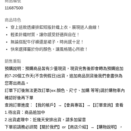
商品編號
超商取貨付款
11687500
LINE Pay
商品特色
Apple Pay
穿上這款透膚排釦短版針織上衣，展現迷人曲線！
輕柔針織材質，讓你感受舒適與自在！
街口支付
無論搭配牛仔褲還是裙子，時尚感十足！
悠遊付
快來選擇屬於你的顏色，讓風格隨心所欲！
Google Pay
銷售重點
預購說明：預購商品皆有少量現貨，現貨完售後即會轉為預購追加
全支付
約7-20個工作天(不含例假日)出貨，追加商品到貨後我們會盡快為
AFTEE先享後付
您寄出商品。
相關說明
訂單下訂後無法更改訂單(ex:顏色、尺寸、加購 等等)請於購物車內
【關於「AFTEE先享後付」】
確認好後再下單
ATM付款
AFTEE先享後付是「在收到商品之後才付款」的支付方式。 讓您購物簡單
便利好安心！
查詢訂單進度：【我的帳戶】→【會員專區】→【訂單查詢】查看
１．簡單：不需註冊會員、不需綁卡、不需儲值。
1.待出貨：商品追加中
運送方式
２．便利：只要手機號碼，簡訊認證，即可結帳。
2.出貨處理中：近幾天安排出貨，請多加留意
３．安心：先確認商品／服務後，再付款。
全家付款取貨
下單前請務必詳閱【關於我們】or【商店介紹】→【購物說明】，
每筆NT$85，滿NT$799(含以上)免運費
【「AFTEE先享後付」結帳流程】