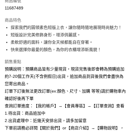
商品編號
超商取貨付款
11687489
LINE Pay
商品特色
Apple Pay
探索我們的圓領素色短版上衣，讓你隨時隨地展現時尚魅力！
短版設計完美修飾身形，增添俏麗感。
街口支付
柔軟舒適的面料，讓你全天候都能自在穿著。
悠遊付
快來選擇你最愛的顏色，為你的衣櫃增添新風貌！
Google Pay
銷售重點
預購說明：預購商品皆有少量現貨，現貨完售後即會轉為預購追加
全支付
約7-20個工作天(不含例假日)出貨，追加商品到貨後我們會盡快為
AFTEE先享後付
您寄出商品。
相關說明
訂單下訂後無法更改訂單(ex:顏色、尺寸、加購 等等)請於購物車內
【關於「AFTEE先享後付」】
確認好後再下單
ATM付款
AFTEE先享後付是「在收到商品之後才付款」的支付方式。 讓您購物簡單
便利好安心！
查詢訂單進度：【我的帳戶】→【會員專區】→【訂單查詢】查看
１．簡單：不需註冊會員、不需綁卡、不需儲值。
1.待出貨：商品追加中
運送方式
２．便利：只要手機號碼，簡訊認證，即可結帳。
2.出貨處理中：近幾天安排出貨，請多加留意
３．安心：先確認商品／服務後，再付款。
全家付款取貨
下單前請務必詳閱【關於我們】or【商店介紹】→【購物說明】，
每筆NT$85，滿NT$799(含以上)免運費
【「AFTEE先享後付」結帳流程】