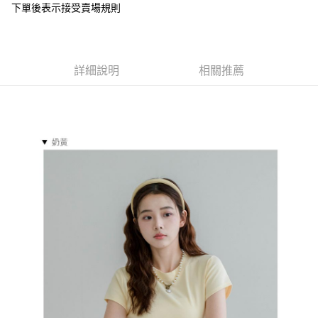
下單後表示接受賣場規則
１．於結帳方式選擇「AFTEE先享後付」後，將跳轉至「AFTEE先享後付」
付款後全家取貨
結帳頁面，進行簡訊認證並確認金額後，即可完成結帳。
２．訂單成立數日內，您將收到繳費通知簡訊。
每筆NT$85，滿NT$799(含以上)免運費
３．收到繳費通知簡訊後14天內，點擊此簡訊中的連結，可透過四大超商／
ATM／網路銀行／等多元方式進行付款，方視為交易完成。
7-11付款取貨
詳細說明
相關推薦
※ 請注意：結帳手續完成當下不需立刻繳費，但若您需要取消訂單，請聯絡
每筆NT$85，滿NT$799(含以上)免運費
購買商品的店家。未經商家同意取消之訂單仍視為有效，需透過AFTEE先享
後付繳納相關費用。
付款後7-11取貨
※ 交易是否成功請以「AFTEE先享後付 」之結帳頁面顯示為準，若有關於
是否繳費成功／繳費後需取消欲退款等相關疑問，請聯繫「AFTEE先享後付
每筆NT$85，滿NT$799(含以上)免運費
客戶支援中心」
https://netprotections.freshdesk.com/support/home
宅配
【注意事項】
１．透過由恩沛科技股份有限公司提供之「AFTEE先享後付」服務完成之交
每筆NT$85，滿NT$799(含以上)免運費
易，需依本服務之必要範圍內提供個人資料，並將交易相關給付款項請求債
權轉讓予恩沛科技股份有限公司。
海外宅配
查看運費
２．關於個人資料處理事宜，請瀏覽以下網址：
https://aftee.tw/terms/#terms3
３．未成年的使用者請事先徵得法定代理人或監護人之同意方可使用
「AFTEE先享後付」，若未經同意申辦者引起之損失，本公司不負相關責
任。
４．使用「AFTEE先享後付」時，將依據個別帳號之用戶狀況，依本公司即
時審查核予不同之上限額度；若仍有額度不足之情形，本公司將視審查結果
請求用戶進行身份認證。