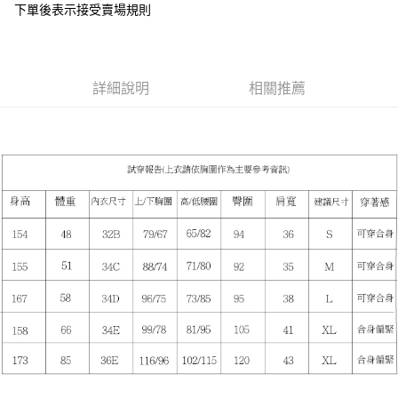
下單後表示接受賣場規則
１．於結帳方式選擇「AFTEE先享後付」後，將跳轉至「AFTEE先享後付」
付款後全家取貨
結帳頁面，進行簡訊認證並確認金額後，即可完成結帳。
２．訂單成立數日內，您將收到繳費通知簡訊。
每筆NT$85，滿NT$799(含以上)免運費
３．收到繳費通知簡訊後14天內，點擊此簡訊中的連結，可透過四大超商／
ATM／網路銀行／等多元方式進行付款，方視為交易完成。
7-11付款取貨
詳細說明
相關推薦
※ 請注意：結帳手續完成當下不需立刻繳費，但若您需要取消訂單，請聯絡
每筆NT$85，滿NT$799(含以上)免運費
購買商品的店家。未經商家同意取消之訂單仍視為有效，需透過AFTEE先享
後付繳納相關費用。
付款後7-11取貨
※ 交易是否成功請以「AFTEE先享後付 」之結帳頁面顯示為準，若有關於
是否繳費成功／繳費後需取消欲退款等相關疑問，請聯繫「AFTEE先享後付
每筆NT$85，滿NT$799(含以上)免運費
客戶支援中心」
https://netprotections.freshdesk.com/support/home
宅配
【注意事項】
１．透過由恩沛科技股份有限公司提供之「AFTEE先享後付」服務完成之交
每筆NT$85，滿NT$799(含以上)免運費
易，需依本服務之必要範圍內提供個人資料，並將交易相關給付款項請求債
權轉讓予恩沛科技股份有限公司。
海外宅配
查看運費
２．關於個人資料處理事宜，請瀏覽以下網址：
https://aftee.tw/terms/#terms3
３．未成年的使用者請事先徵得法定代理人或監護人之同意方可使用
「AFTEE先享後付」，若未經同意申辦者引起之損失，本公司不負相關責
任。
４．使用「AFTEE先享後付」時，將依據個別帳號之用戶狀況，依本公司即
時審查核予不同之上限額度；若仍有額度不足之情形，本公司將視審查結果
請求用戶進行身份認證。