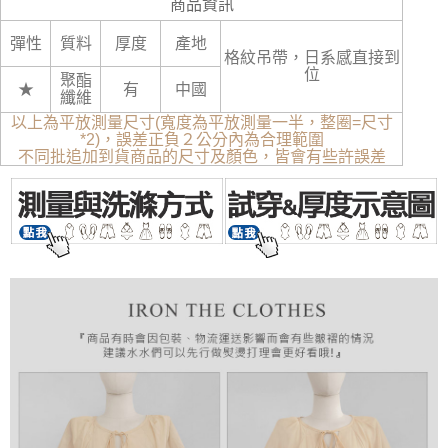
商品資訊
彈性
質料
厚度
產地
格紋吊帶，日系感直接到
位
聚酯
★
有
中國
纖維
以上為平放測量尺寸(寬度為平放測量一半，整圈=尺寸
*2)，誤差正負２公分內為合理範圍
不同批追加到貨商品的尺寸及顏色，皆會有些許誤差