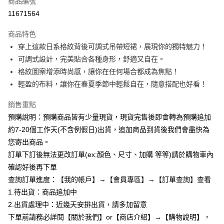
商品編號
超商取貨付款
11671564
LINE Pay
商品特色
Apple Pay
穿上這款日系格紋背後可調式吊帶短裙，展現你的獨特魅力！
可調式設計，完美貼合各種身形，舒適又自在。
街口支付
格紋圖案增添時尚感，讓你在任何場合都成為焦點！
悠遊付
輕盈的布料，讓你在春夏季節中輕鬆自在，隨意搭配也好看！
Google Pay
銷售重點
預購說明：預購商品皆有少量現貨，現貨完售後即會轉為預購追加
全支付
約7-20個工作天(不含例假日)出貨，追加商品到貨後我們會盡快為
AFTEE先享後付
您寄出商品。
相關說明
訂單下訂後無法更改訂單(ex:顏色、尺寸、加購 等等)請於購物車內
【關於「AFTEE先享後付」】
確認好後再下單
ATM付款
AFTEE先享後付是「在收到商品之後才付款」的支付方式。 讓您購物簡單
便利好安心！
查詢訂單進度：【我的帳戶】→【會員專區】→【訂單查詢】查看
１．簡單：不需註冊會員、不需綁卡、不需儲值。
1.待出貨：商品追加中
運送方式
２．便利：只要手機號碼，簡訊認證，即可結帳。
2.出貨處理中：近幾天安排出貨，請多加留意
３．安心：先確認商品／服務後，再付款。
全家付款取貨
下單前請務必詳閱【關於我們】or【商店介紹】→【購物說明】，
每筆NT$85，滿NT$799(含以上)免運費
【「AFTEE先享後付」結帳流程】