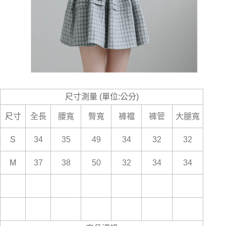
尺寸測量 (單位:公分)
尺寸
全長
腰寬
臀寬
褲襠
褲管
大腿寬
S
34
35
49
34
32
32
M
37
38
50
32
34
34