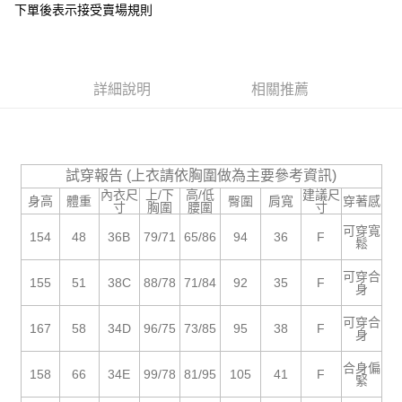
下單後表示接受賣場規則
１．於結帳方式選擇「AFTEE先享後付」後，將跳轉至「AFTEE先享後付」
付款後全家取貨
結帳頁面，進行簡訊認證並確認金額後，即可完成結帳。
２．訂單成立數日內，您將收到繳費通知簡訊。
每筆NT$85，滿NT$799(含以上)免運費
３．收到繳費通知簡訊後14天內，點擊此簡訊中的連結，可透過四大超商／
ATM／網路銀行／等多元方式進行付款，方視為交易完成。
7-11付款取貨
詳細說明
相關推薦
※ 請注意：結帳手續完成當下不需立刻繳費，但若您需要取消訂單，請聯絡
每筆NT$85，滿NT$799(含以上)免運費
購買商品的店家。未經商家同意取消之訂單仍視為有效，需透過AFTEE先享
後付繳納相關費用。
付款後7-11取貨
※ 交易是否成功請以「AFTEE先享後付 」之結帳頁面顯示為準，若有關於
是否繳費成功／繳費後需取消欲退款等相關疑問，請聯繫「AFTEE先享後付
每筆NT$85，滿NT$799(含以上)免運費
試穿報告 (上衣請依胸圍做為主要參考資訊)
客戶支援中心」
https://netprotections.freshdesk.com/support/home
內衣尺
上/下
高/低
建議尺
身高
體重
臀圍
肩寬
穿著感
宅配
寸
胸圍
腰圍
寸
【注意事項】
１．透過由恩沛科技股份有限公司提供之「AFTEE先享後付」服務完成之交
每筆NT$85，滿NT$799(含以上)免運費
可穿寬
154
48
36B
79/71
65/86
94
36
F
易，需依本服務之必要範圍內提供個人資料，並將交易相關給付款項請求債
鬆
權轉讓予恩沛科技股份有限公司。
海外宅配
查看運費
２．關於個人資料處理事宜，請瀏覽以下網址：
可穿合
155
51
38C
88/78
71/84
92
35
F
身
https://aftee.tw/terms/#terms3
３．未成年的使用者請事先徵得法定代理人或監護人之同意方可使用
「AFTEE先享後付」，若未經同意申辦者引起之損失，本公司不負相關責
可穿合
167
58
34D
96/75
73/85
95
38
F
身
任。
４．使用「AFTEE先享後付」時，將依據個別帳號之用戶狀況，依本公司即
合身偏
時審查核予不同之上限額度；若仍有額度不足之情形，本公司將視審查結果
158
66
34E
99/78
81/95
105
41
F
緊
請求用戶進行身份認證。