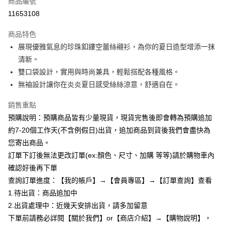
商品編號
超商取貨付款
11653108
LINE Pay
商品特色
Apple Pay
展現優雅氣息的珍珠釦鏤空蕾絲襯衫，為你的夏日造型增添一抹
清新。
街口支付
雙口袋設計，實用與時尚兼具，輕鬆搭配各種風格。
悠遊付
無袖設計讓你在炎炎夏日感受絲絲涼意，舒適自在。
Google Pay
銷售重點
預購說明：預購商品皆有少量現貨，現貨完售後即會轉為預購追加
全支付
約7-20個工作天(不含例假日)出貨，追加商品到貨後我們會盡快為
AFTEE先享後付
您寄出商品。
相關說明
訂單下訂後無法更改訂單(ex:顏色、尺寸、加購 等等)請於購物車內
【關於「AFTEE先享後付」】
確認好後再下單
ATM付款
AFTEE先享後付是「在收到商品之後才付款」的支付方式。 讓您購物簡單
便利好安心！
查詢訂單進度：【我的帳戶】→【會員專區】→【訂單查詢】查看
１．簡單：不需註冊會員、不需綁卡、不需儲值。
1.待出貨：商品追加中
運送方式
２．便利：只要手機號碼，簡訊認證，即可結帳。
2.出貨處理中：近幾天安排出貨，請多加留意
３．安心：先確認商品／服務後，再付款。
全家付款取貨
下單前請務必詳閱【關於我們】or【商店介紹】→【購物說明】，
每筆NT$85，滿NT$799(含以上)免運費
【「AFTEE先享後付」結帳流程】