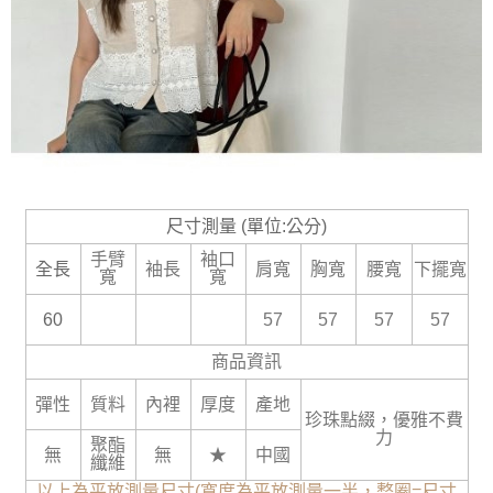
尺寸測量 (單位:公分)
手臂
袖口
全長
袖長
肩寬
胸寬
腰寬
下擺寬
寬
寬
60
57
57
57
57
商品資訊
彈性
質料
內裡
厚度
產地
珍珠點綴，優雅不費
力
聚酯
無
無
★
中國
纖維
以上為平放測量尺寸(寬度為平放測量一半，整圈=尺寸