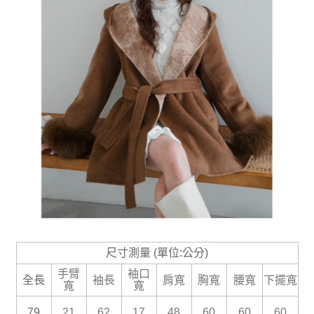
尺寸測量 (單位:公分)
手臂
袖口
全長
袖長
肩寬
胸寬
腰寬
下擺寬
寬
寬
79
21
62
17
48
60
60
60