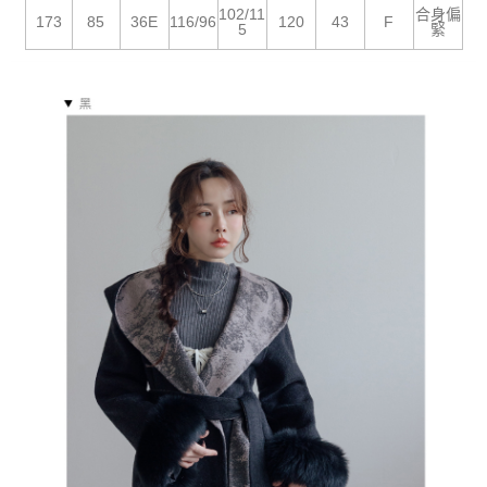
５．嚴禁一人註冊多個帳號或使用他人資訊註冊。若發現惡意使用之情形，
102/11
合身偏
恩沛科技股份有限公司將有權停止該用戶之使用額度並採取法律行動。
173
85
36E
116/96
120
43
F
5
緊