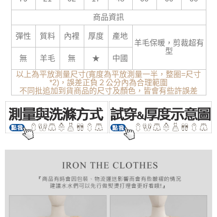
商品資訊
彈性
質料
內裡
厚度
產地
羊毛保暖，剪裁超有
型
無
羊毛
無
★
中國
以上為平放測量尺寸(寬度為平放測量一半，整圈=尺寸
*2)，誤差正負２公分內為合理範圍
不同批追加到貨商品的尺寸及顏色，皆會有些許誤差