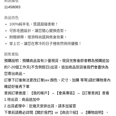
商品編號
超商取貨付款
11458083
LINE Pay
商品特色
Apple Pay
100%純羊毛，質感超級柔軟！
可拆毛圈設計，讓您隨心變換造型。
街口支付
附贈綁帶，增添時尚感與修身效果。
悠遊付
穿上它，讓您在寒冷的日子裡依然保持優雅！
Google Pay
銷售重點
預購說明：預購商品皆有少量現貨，現貨完售後即會轉為預購追加
全支付
約7-20個工作天(不含例假日)出貨，追加商品到貨後我們會盡快為
AFTEE先享後付
您寄出商品。
相關說明
訂單下訂後無法更改訂單(ex:顏色、尺寸、加購 等等)請於購物車內
【關於「AFTEE先享後付」】
確認好後再下單
ATM付款
AFTEE先享後付是「在收到商品之後才付款」的支付方式。 讓您購物簡單
便利好安心！
查詢訂單進度：【我的帳戶】→【會員專區】→【訂單查詢】查看
１．簡單：不需註冊會員、不需綁卡、不需儲值。
1.待出貨：商品追加中
運送方式
２．便利：只要手機號碼，簡訊認證，即可結帳。
2.出貨處理中：近幾天安排出貨，請多加留意
３．安心：先確認商品／服務後，再付款。
全家付款取貨
下單前請務必詳閱【關於我們】or【商店介紹】→【購物說明】，
每筆NT$85，滿NT$799(含以上)免運費
【「AFTEE先享後付」結帳流程】