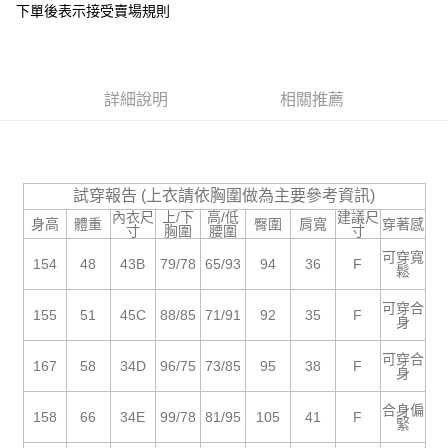
下單後表示接受賣場規則
１．於結帳方式選擇「AFTEE先享後付」後，將跳轉至「AFTEE先享後付」
付款後全家取貨
結帳頁面，進行簡訊認證並確認金額後，即可完成結帳。
２．訂單成立數日內，您將收到繳費通知簡訊。
每筆NT$85，滿NT$799(含以上)免運費
３．收到繳費通知簡訊後14天內，點擊此簡訊中的連結，可透過四大超商／
ATM／網路銀行／等多元方式進行付款，方視為交易完成。
7-11付款取貨
詳細說明
相關推薦
※ 請注意：結帳手續完成當下不需立刻繳費，但若您需要取消訂單，請聯絡
每筆NT$85，滿NT$799(含以上)免運費
購買商品的店家。未經商家同意取消之訂單仍視為有效，需透過AFTEE先享
後付繳納相關費用。
付款後7-11取貨
※ 交易是否成功請以「AFTEE先享後付 」之結帳頁面顯示為準，若有關於
是否繳費成功／繳費後需取消欲退款等相關疑問，請聯繫「AFTEE先享後付
每筆NT$85，滿NT$799(含以上)免運費
試穿報告 (上衣請依胸圍做為主要參考資訊)
客戶支援中心」
https://netprotections.freshdesk.com/support/home
內衣尺
上/下
高/低
建議尺
身高
體重
臀圍
肩寬
穿著感
宅配
寸
胸圍
腰圍
寸
【注意事項】
１．透過由恩沛科技股份有限公司提供之「AFTEE先享後付」服務完成之交
每筆NT$85，滿NT$799(含以上)免運費
可穿寬
154
48
43B
79/78
65/93
94
36
F
易，需依本服務之必要範圍內提供個人資料，並將交易相關給付款項請求債
鬆
權轉讓予恩沛科技股份有限公司。
海外宅配
查看運費
２．關於個人資料處理事宜，請瀏覽以下網址：
可穿合
155
51
45C
88/85
71/91
92
35
F
身
https://aftee.tw/terms/#terms3
３．未成年的使用者請事先徵得法定代理人或監護人之同意方可使用
「AFTEE先享後付」，若未經同意申辦者引起之損失，本公司不負相關責
可穿合
167
58
34D
96/75
73/85
95
38
F
身
任。
４．使用「AFTEE先享後付」時，將依據個別帳號之用戶狀況，依本公司即
合身偏
時審查核予不同之上限額度；若仍有額度不足之情形，本公司將視審查結果
158
66
34E
99/78
81/95
105
41
F
緊
請求用戶進行身份認證。