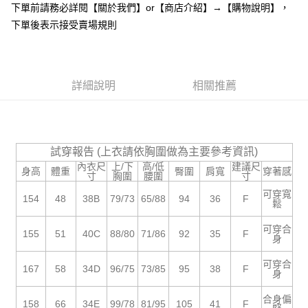
下單前請務必詳閱【關於我們】or【商店介紹】→【購物說明】，
１．於結帳方式選擇「AFTEE先享後付」後，將跳轉至「AFTEE先享後付」
付款後全家取貨
結帳頁面，進行簡訊認證並確認金額後，即可完成結帳。
下單後表示接受賣場規則
２．訂單成立數日內，您將收到繳費通知簡訊。
每筆NT$85，滿NT$799(含以上)免運費
３．收到繳費通知簡訊後14天內，點擊此簡訊中的連結，可透過四大超商／
ATM／網路銀行／等多元方式進行付款，方視為交易完成。
7-11付款取貨
※ 請注意：結帳手續完成當下不需立刻繳費，但若您需要取消訂單，請聯絡
每筆NT$85，滿NT$799(含以上)免運費
詳細說明
相關推薦
購買商品的店家。未經商家同意取消之訂單仍視為有效，需透過AFTEE先享
後付繳納相關費用。
付款後7-11取貨
※ 交易是否成功請以「AFTEE先享後付 」之結帳頁面顯示為準，若有關於
是否繳費成功／繳費後需取消欲退款等相關疑問，請聯繫「AFTEE先享後付
每筆NT$85，滿NT$799(含以上)免運費
客戶支援中心」
https://netprotections.freshdesk.com/support/home
試穿報告 (上衣請依胸圍做為主要參考資訊)
宅配
【注意事項】
內衣尺
上/下
高/低
建議尺
身高
體重
臀圍
肩寬
穿著感
１．透過由恩沛科技股份有限公司提供之「AFTEE先享後付」服務完成之交
每筆NT$85，滿NT$799(含以上)免運費
寸
胸圍
腰圍
寸
易，需依本服務之必要範圍內提供個人資料，並將交易相關給付款項請求債
可穿寬
權轉讓予恩沛科技股份有限公司。
海外宅配
154
48
38B
79/73
65/88
94
36
F
查看運費
鬆
２．關於個人資料處理事宜，請瀏覽以下網址：
https://aftee.tw/terms/#terms3
可穿合
155
51
40C
88/80
71/86
92
35
F
３．未成年的使用者請事先徵得法定代理人或監護人之同意方可使用
身
「AFTEE先享後付」，若未經同意申辦者引起之損失，本公司不負相關責
任。
可穿合
167
58
34D
96/75
73/85
95
38
F
４．使用「AFTEE先享後付」時，將依據個別帳號之用戶狀況，依本公司即
身
時審查核予不同之上限額度；若仍有額度不足之情形，本公司將視審查結果
請求用戶進行身份認證。
合身偏
158
66
34E
99/78
81/95
105
41
F