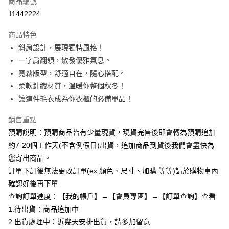
商品編號
超商取貨付款
11442224
LINE Pay
商品特色
Apple Pay
斜肩設計，展現獨特風格！
一字肩翻領，散發優雅氣息。
街口支付
寬鬆版型，舒適自在，隨心搭配。
悠遊付
柔軟針織材質，溫暖你整個秋冬！
讓這件毛衣成為你衣櫃的必備單品！
Google Pay
銷售重點
全支付
預購說明：預購商品皆有少量現貨，現貨完售後即會轉為預購追加
AFTEE先享後付
約7-20個工作天(不含例假日)出貨，追加商品到貨後我們會盡快為
相關說明
您寄出商品。
【關於「AFTEE先享後付」】
訂單下訂後無法更改訂單(ex:顏色、尺寸、加購 等等)請於購物車內
ATM付款
AFTEE先享後付是「在收到商品之後才付款」的支付方式。 讓您購物簡單
便利好安心！
確認好後再下單
１．簡單：不需註冊會員、不需綁卡、不需儲值。
查詢訂單進度：【我的帳戶】→【會員專區】→【訂單查詢】查看
運送方式
２．便利：只要手機號碼，簡訊認證，即可結帳。
1.待出貨：商品追加中
３．安心：先確認商品／服務後，再付款。
全家付款取貨
2.出貨處理中：近幾天安排出貨，請多加留意
每筆NT$85，滿NT$799(含以上)免運費
【「AFTEE先享後付」結帳流程】