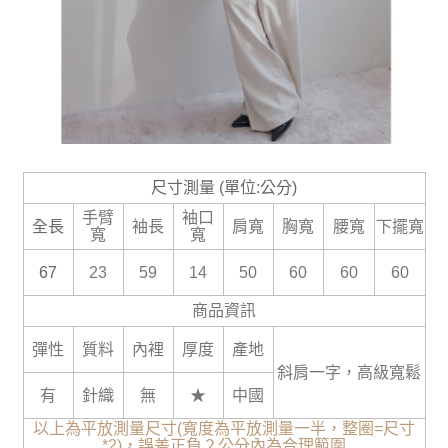
尺寸測量 (單位:公分)
手臂
袖口
全長
袖長
肩寬
胸寬
腰寬
下擺寬
寬
寬
67
23
59
14
50
60
60
60
商品資訊
彈性
質料
內裡
厚度
產地
斜肩一字，高級寬鬆
有
針織
無
★
中國
以上為平放測量尺寸(寬度為平放測量一半，整圈=尺寸
*2)，誤差正負２公分內為合理範圍