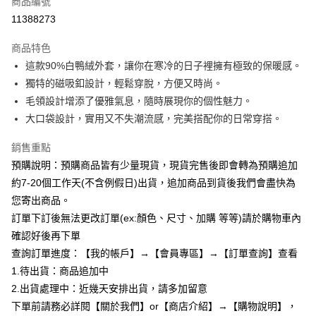
商品編號
超商取貨付款
11388273
LINE Pay
商品特色
Apple Pay
這款90%白鴨絨外套，讓你在寒冷的日子裡擁有極致的保暖感。
獨特的磁吸釦設計，輕鬆穿脫，方便又時尚。
街口支付
毛領設計增添了優雅氣息，隨時展現你的個性魅力。
悠遊付
大口袋設計，實用又不失潮流感，完美搭配你的日常穿搭。
Google Pay
銷售重點
預購說明：預購商品皆有少量現貨，現貨完售後即會轉為預購追加
全支付
約7-20個工作天(不含例假日)出貨，追加商品到貨後我們會盡快為
AFTEE先享後付
您寄出商品。
相關說明
訂單下訂後無法更改訂單(ex:顏色、尺寸、加購 等等)請於購物車內
【關於「AFTEE先享後付」】
確認好後再下單
ATM付款
AFTEE先享後付是「在收到商品之後才付款」的支付方式。 讓您購物簡單
便利好安心！
查詢訂單進度：【我的帳戶】→【會員專區】→【訂單查詢】查看
１．簡單：不需註冊會員、不需綁卡、不需儲值。
1.待出貨：商品追加中
運送方式
２．便利：只要手機號碼，簡訊認證，即可結帳。
2.出貨處理中：近幾天安排出貨，請多加留意
３．安心：先確認商品／服務後，再付款。
全家付款取貨
下單前請務必詳閱【關於我們】or【商店介紹】→【購物說明】，
每筆NT$85，滿NT$799(含以上)免運費
【「AFTEE先享後付」結帳流程】