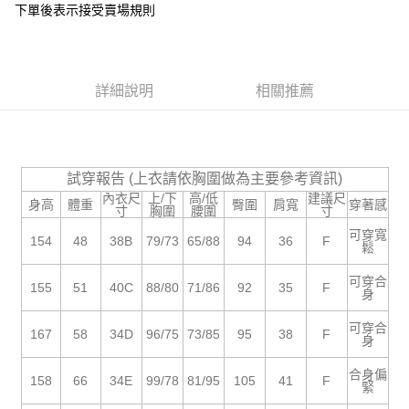
下單後表示接受賣場規則
１．於結帳方式選擇「AFTEE先享後付」後，將跳轉至「AFTEE先享後付」
付款後全家取貨
結帳頁面，進行簡訊認證並確認金額後，即可完成結帳。
２．訂單成立數日內，您將收到繳費通知簡訊。
每筆NT$85，滿NT$799(含以上)免運費
３．收到繳費通知簡訊後14天內，點擊此簡訊中的連結，可透過四大超商／
ATM／網路銀行／等多元方式進行付款，方視為交易完成。
7-11付款取貨
詳細說明
相關推薦
※ 請注意：結帳手續完成當下不需立刻繳費，但若您需要取消訂單，請聯絡
每筆NT$85，滿NT$799(含以上)免運費
購買商品的店家。未經商家同意取消之訂單仍視為有效，需透過AFTEE先享
後付繳納相關費用。
付款後7-11取貨
※ 交易是否成功請以「AFTEE先享後付 」之結帳頁面顯示為準，若有關於
是否繳費成功／繳費後需取消欲退款等相關疑問，請聯繫「AFTEE先享後付
每筆NT$85，滿NT$799(含以上)免運費
試穿報告 (上衣請依胸圍做為主要參考資訊)
客戶支援中心」
https://netprotections.freshdesk.com/support/home
內衣尺
上/下
高/低
建議尺
身高
體重
臀圍
肩寬
穿著感
宅配
寸
胸圍
腰圍
寸
【注意事項】
１．透過由恩沛科技股份有限公司提供之「AFTEE先享後付」服務完成之交
每筆NT$85，滿NT$799(含以上)免運費
可穿寬
154
48
38B
79/73
65/88
94
36
F
易，需依本服務之必要範圍內提供個人資料，並將交易相關給付款項請求債
鬆
權轉讓予恩沛科技股份有限公司。
海外宅配
查看運費
２．關於個人資料處理事宜，請瀏覽以下網址：
可穿合
155
51
40C
88/80
71/86
92
35
F
身
https://aftee.tw/terms/#terms3
３．未成年的使用者請事先徵得法定代理人或監護人之同意方可使用
「AFTEE先享後付」，若未經同意申辦者引起之損失，本公司不負相關責
可穿合
167
58
34D
96/75
73/85
95
38
F
身
任。
４．使用「AFTEE先享後付」時，將依據個別帳號之用戶狀況，依本公司即
合身偏
時審查核予不同之上限額度；若仍有額度不足之情形，本公司將視審查結果
158
66
34E
99/78
81/95
105
41
F
緊
請求用戶進行身份認證。