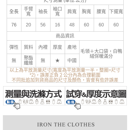
尺寸測量 (單位:公分)
手臂
袖口
全長
袖長
肩寬
胸寬
腰寬
下擺寬
寬
寬
76
20
56
16
48
60
60
60
商品資訊
彈性
質料
內裡
厚度
產地
毛領＋大口袋，白鴨
絨保暖滿分
聚酯
無
無
★
中國
纖維
以上為平放測量尺寸(寬度為平放測量一半，整圈=尺寸
*2)，誤差正負２公分內為合理範圍
不同批追加到貨商品的尺寸及顏色，皆會有些許誤差