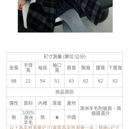
尺寸測量 (單位:公分)
手臂
袖口
全長
袖長
肩寬
胸寬
腰寬
下擺寬
寬
寬
88
22
54
51
63
62
62
62
商品資訊
彈性
質料
內裡
厚度
產地
澳洲羊毛附披肩，高
100%
級感滿分
無
無
★
中國
澳洲
羊毛
以上為平放測量尺寸(寬度為平放測量一半，整圈=尺寸