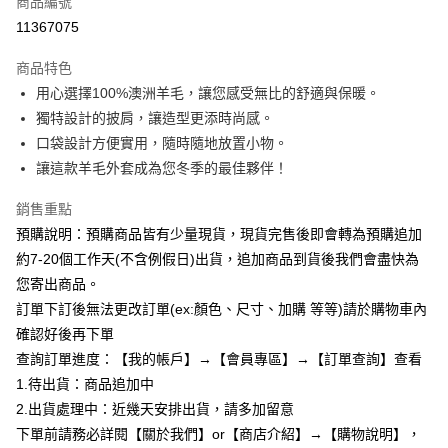
商品編號
超商取貨付款
11367075
LINE Pay
商品特色
Apple Pay
用心選擇100%澳洲羊毛，讓您感受無比的舒適與保暖。
獨特設計的披肩，讓造型更添時尚感。
街口支付
口袋設計方便實用，隨時隨地放置小物。
悠遊付
讓這款羊毛外套成為您冬季的最佳夥伴！
Google Pay
銷售重點
預購說明：預購商品皆有少量現貨，現貨完售後即會轉為預購追加
全支付
約7-20個工作天(不含例假日)出貨，追加商品到貨後我們會盡快為
AFTEE先享後付
您寄出商品。
相關說明
訂單下訂後無法更改訂單(ex:顏色、尺寸、加購 等等)請於購物車內
【關於「AFTEE先享後付」】
確認好後再下單
ATM付款
AFTEE先享後付是「在收到商品之後才付款」的支付方式。 讓您購物簡單
便利好安心！
查詢訂單進度：【我的帳戶】→【會員專區】→【訂單查詢】查看
１．簡單：不需註冊會員、不需綁卡、不需儲值。
1.待出貨：商品追加中
運送方式
２．便利：只要手機號碼，簡訊認證，即可結帳。
2.出貨處理中：近幾天安排出貨，請多加留意
３．安心：先確認商品／服務後，再付款。
全家付款取貨
下單前請務必詳閱【關於我們】or【商店介紹】→【購物說明】，
每筆NT$85，滿NT$799(含以上)免運費
【「AFTEE先享後付」結帳流程】