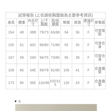
５．嚴禁一人註冊多個帳號或使用他人資訊註冊。若發現惡意使用之情形，
恩沛科技股份有限公司將有權停止該用戶之使用額度並採取法律行動。
試穿報告 (上衣請依胸圍做為主要參考資訊)
內衣尺
上/下
高/低
建議尺
身高
體重
臀圍
肩寬
穿著感
寸
胸圍
腰圍
寸
可穿寬
154
48
38B
79/73
65/88
94
36
F
鬆
可穿合
155
51
40C
88/80
71/86
92
35
F
身
可穿合
167
58
34D
96/75
73/85
95
38
F
身
合身偏
158
66
34E
99/78
81/95
105
41
F
緊
102/11
合身偏
173
85
36E
116/96
120
43
F
5
緊