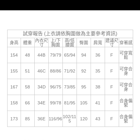
時審查核予不同之上限額度；若仍有額度不足之情形，本公司將視審查結果
請求用戶進行身份認證。
５．嚴禁一人註冊多個帳號或使用他人資訊註冊。若發現惡意使用之情形，
恩沛科技股份有限公司將有權停止該用戶之使用額度並採取法律行動。
試穿報告 (上衣請依胸圍做為主要參考資訊)
內衣尺
上/下
高/低
建議尺
身高
體重
臀圍
肩寬
穿著感
寸
胸圍
腰圍
寸
可穿寬
154
48
44B
79/79
65/94
94
36
F
鬆
可穿合
155
51
46C
88/86
71/92
92
35
F
身
可穿合
167
58
34D
96/75
73/85
95
38
F
身
合身偏
158
66
34E
99/78
81/95
105
41
F
緊
102/11
合身偏
173
85
36E
116/96
120
43
F
5
緊