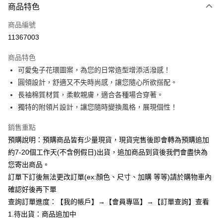
商品特色
信用卡一次付款
商品編號
超商取貨付款
11367003
LINE Pay
商品特色
Apple Pay
可愛兔子花環圖案，為您的日常造型增添活潑感！
圓領設計，舒適又不失時尚感，讓您隨心所欲搭配。
街口支付
長袖棉質材質，柔軟親膚，適合各種場合穿著。
悠遊付
獨特的附領片設計，讓您隨時變換風格，展現個性！
Google Pay
銷售重點
預購說明：預購商品皆有少量現貨，現貨完售後即會轉為預購追加
全支付
約7-20個工作天(不含例假日)出貨，追加商品到貨後我們會盡快為
AFTEE先享後付
您寄出商品。
相關說明
訂單下訂後無法更改訂單(ex:顏色、尺寸、加購 等等)請於購物車內
【關於「AFTEE先享後付」】
確認好後再下單
ATM付款
AFTEE先享後付是「在收到商品之後才付款」的支付方式。 讓您購物簡單
便利好安心！
查詢訂單進度：【我的帳戶】→【會員專區】→【訂單查詢】查看
１．簡單：不需註冊會員、不需綁卡、不需儲值。
1.待出貨：商品追加中
運送方式
２．便利：只要手機號碼，簡訊認證，即可結帳。