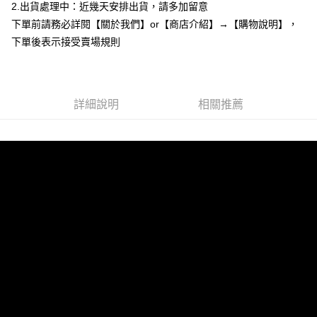
2.出貨處理中：近幾天安排出貨，請多加留意
３．安心：先確認商品／服務後，再付款。
全家付款取貨
下單前請務必詳閱【關於我們】or【商店介紹】→【購物說明】，
每筆NT$85，滿NT$799(含以上)免運費
【「AFTEE先享後付」結帳流程】
下單後表示接受賣場規則
１．於結帳方式選擇「AFTEE先享後付」後，將跳轉至「AFTEE先享後付」
付款後全家取貨
結帳頁面，進行簡訊認證並確認金額後，即可完成結帳。
２．訂單成立數日內，您將收到繳費通知簡訊。
每筆NT$85，滿NT$799(含以上)免運費
３．收到繳費通知簡訊後14天內，點擊此簡訊中的連結，可透過四大超商／
ATM／網路銀行／等多元方式進行付款，方視為交易完成。
7-11付款取貨
詳細說明
相關推薦
※ 請注意：結帳手續完成當下不需立刻繳費，但若您需要取消訂單，請聯絡
每筆NT$85，滿NT$799(含以上)免運費
購買商品的店家。未經商家同意取消之訂單仍視為有效，需透過AFTEE先享
後付繳納相關費用。
付款後7-11取貨
※ 交易是否成功請以「AFTEE先享後付 」之結帳頁面顯示為準，若有關於
是否繳費成功／繳費後需取消欲退款等相關疑問，請聯繫「AFTEE先享後付
每筆NT$85，滿NT$799(含以上)免運費
客戶支援中心」
https://netprotections.freshdesk.com/support/home
宅配
【注意事項】
１．透過由恩沛科技股份有限公司提供之「AFTEE先享後付」服務完成之交
每筆NT$85，滿NT$799(含以上)免運費
易，需依本服務之必要範圍內提供個人資料，並將交易相關給付款項請求債
權轉讓予恩沛科技股份有限公司。
海外宅配
查看運費
２．關於個人資料處理事宜，請瀏覽以下網址：
https://aftee.tw/terms/#terms3
３．未成年的使用者請事先徵得法定代理人或監護人之同意方可使用
「AFTEE先享後付」，若未經同意申辦者引起之損失，本公司不負相關責
任。
４．使用「AFTEE先享後付」時，將依據個別帳號之用戶狀況，依本公司即