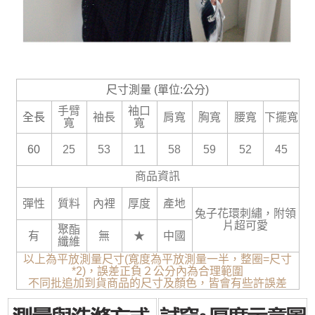
尺寸測量 (單位:公分)
手臂
袖口
全長
袖長
肩寬
胸寬
腰寬
下擺寬
寬
寬
60
25
53
11
58
59
52
45
商品資訊
彈性
質料
內裡
厚度
產地
兔子花環刺繡，附領
片超可愛
聚酯
有
無
★
中國
纖維
以上為平放測量尺寸(寬度為平放測量一半，整圈=尺寸
*2)，誤差正負２公分內為合理範圍
不同批追加到貨商品的尺寸及顏色，皆會有些許誤差