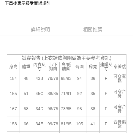
下單後表示接受賣場規則
１．於結帳方式選擇「AFTEE先享後付」後，將跳轉至「AFTEE先享後付」
付款後全家取貨
結帳頁面，進行簡訊認證並確認金額後，即可完成結帳。
２．訂單成立數日內，您將收到繳費通知簡訊。
每筆NT$85，滿NT$799(含以上)免運費
３．收到繳費通知簡訊後14天內，點擊此簡訊中的連結，可透過四大超商／
ATM／網路銀行／等多元方式進行付款，方視為交易完成。
7-11付款取貨
詳細說明
相關推薦
※ 請注意：結帳手續完成當下不需立刻繳費，但若您需要取消訂單，請聯絡
每筆NT$85，滿NT$799(含以上)免運費
購買商品的店家。未經商家同意取消之訂單仍視為有效，需透過AFTEE先享
後付繳納相關費用。
付款後7-11取貨
※ 交易是否成功請以「AFTEE先享後付 」之結帳頁面顯示為準，若有關於
是否繳費成功／繳費後需取消欲退款等相關疑問，請聯繫「AFTEE先享後付
每筆NT$85，滿NT$799(含以上)免運費
試穿報告 (上衣請依胸圍做為主要參考資訊)
客戶支援中心」
https://netprotections.freshdesk.com/support/home
內衣尺
上/下
高/低
建議尺
身高
體重
臀圍
肩寬
穿著感
宅配
寸
胸圍
腰圍
寸
【注意事項】
１．透過由恩沛科技股份有限公司提供之「AFTEE先享後付」服務完成之交
每筆NT$85，滿NT$799(含以上)免運費
可穿寬
154
48
43B
79/78
65/93
94
36
F
易，需依本服務之必要範圍內提供個人資料，並將交易相關給付款項請求債
鬆
權轉讓予恩沛科技股份有限公司。
海外宅配
查看運費
２．關於個人資料處理事宜，請瀏覽以下網址：
可穿合
155
51
45C
88/85
71/91
92
35
F
身
https://aftee.tw/terms/#terms3
３．未成年的使用者請事先徵得法定代理人或監護人之同意方可使用
「AFTEE先享後付」，若未經同意申辦者引起之損失，本公司不負相關責
可穿合
167
58
34D
96/75
73/85
95
38
F
身
任。
４．使用「AFTEE先享後付」時，將依據個別帳號之用戶狀況，依本公司即
合身偏
時審查核予不同之上限額度；若仍有額度不足之情形，本公司將視審查結果
158
66
34E
99/78
81/95
105
41
F
緊
請求用戶進行身份認證。