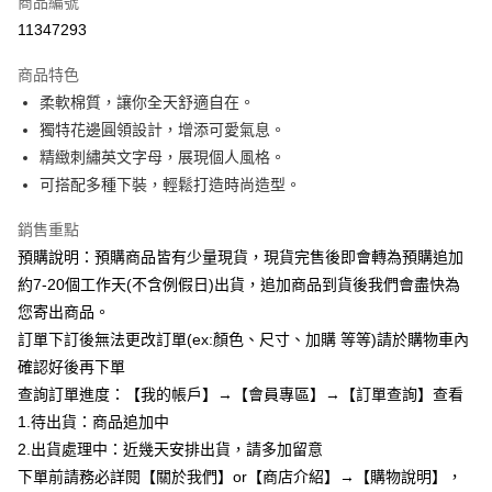
商品編號
超商取貨付款
11347293
LINE Pay
商品特色
Apple Pay
柔軟棉質，讓你全天舒適自在。
獨特花邊圓領設計，增添可愛氣息。
街口支付
精緻刺繡英文字母，展現個人風格。
悠遊付
可搭配多種下裝，輕鬆打造時尚造型。
Google Pay
銷售重點
預購說明：預購商品皆有少量現貨，現貨完售後即會轉為預購追加
全支付
約7-20個工作天(不含例假日)出貨，追加商品到貨後我們會盡快為
AFTEE先享後付
您寄出商品。
相關說明
訂單下訂後無法更改訂單(ex:顏色、尺寸、加購 等等)請於購物車內
【關於「AFTEE先享後付」】
確認好後再下單
ATM付款
AFTEE先享後付是「在收到商品之後才付款」的支付方式。 讓您購物簡單
便利好安心！
查詢訂單進度：【我的帳戶】→【會員專區】→【訂單查詢】查看
１．簡單：不需註冊會員、不需綁卡、不需儲值。
1.待出貨：商品追加中
運送方式
２．便利：只要手機號碼，簡訊認證，即可結帳。
2.出貨處理中：近幾天安排出貨，請多加留意
３．安心：先確認商品／服務後，再付款。
全家付款取貨
下單前請務必詳閱【關於我們】or【商店介紹】→【購物說明】，
每筆NT$85，滿NT$799(含以上)免運費
【「AFTEE先享後付」結帳流程】