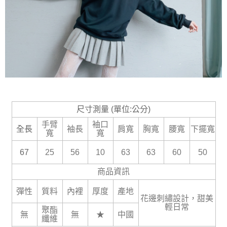
尺寸測量 (單位:公分)
手臂
袖口
全長
袖長
肩寬
胸寬
腰寬
下擺寬
寬
寬
67
25
56
10
63
63
60
50
商品資訊
彈性
質料
內裡
厚度
產地
花邊刺繡設計，甜美
輕日常
聚酯
無
無
★
中國
纖維