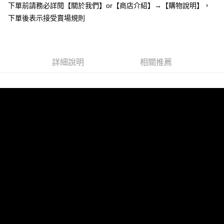
下單前請務必詳閱【關於我們】or【商店介紹】→【購物說明】，
１．於結帳方式選擇「AFTEE先享後付」後，將跳轉至「AFTEE先享後付」
付款後全家取貨
結帳頁面，進行簡訊認證並確認金額後，即可完成結帳。
下單後表示接受賣場規則
２．訂單成立數日內，您將收到繳費通知簡訊。
每筆NT$85，滿NT$799(含以上)免運費
３．收到繳費通知簡訊後14天內，點擊此簡訊中的連結，可透過四大超商／
ATM／網路銀行／等多元方式進行付款，方視為交易完成。
7-11付款取貨
※ 請注意：結帳手續完成當下不需立刻繳費，但若您需要取消訂單，請聯絡
每筆NT$85，滿NT$799(含以上)免運費
詳細說明
相關推薦
購買商品的店家。未經商家同意取消之訂單仍視為有效，需透過AFTEE先享
後付繳納相關費用。
付款後7-11取貨
※ 交易是否成功請以「AFTEE先享後付 」之結帳頁面顯示為準，若有關於
是否繳費成功／繳費後需取消欲退款等相關疑問，請聯繫「AFTEE先享後付
每筆NT$85，滿NT$799(含以上)免運費
客戶支援中心」
https://netprotections.freshdesk.com/support/home
宅配
【注意事項】
１．透過由恩沛科技股份有限公司提供之「AFTEE先享後付」服務完成之交
每筆NT$85，滿NT$799(含以上)免運費
易，需依本服務之必要範圍內提供個人資料，並將交易相關給付款項請求債
權轉讓予恩沛科技股份有限公司。
海外宅配
查看運費
２．關於個人資料處理事宜，請瀏覽以下網址：
https://aftee.tw/terms/#terms3
３．未成年的使用者請事先徵得法定代理人或監護人之同意方可使用
「AFTEE先享後付」，若未經同意申辦者引起之損失，本公司不負相關責
任。
４．使用「AFTEE先享後付」時，將依據個別帳號之用戶狀況，依本公司即
時審查核予不同之上限額度；若仍有額度不足之情形，本公司將視審查結果
請求用戶進行身份認證。