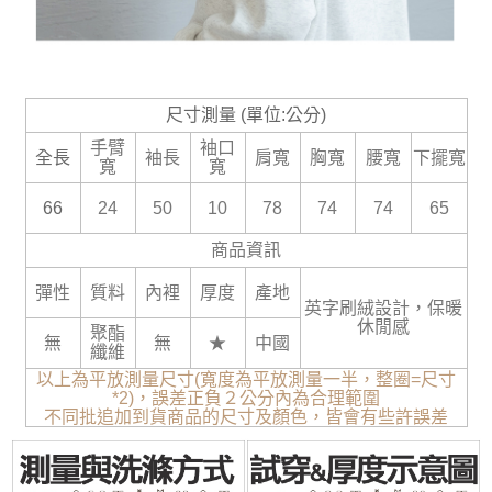
尺寸測量 (單位:公分)
手臂
袖口
全長
袖長
肩寬
胸寬
腰寬
下擺寬
寬
寬
66
24
50
10
78
74
74
65
商品資訊
彈性
質料
內裡
厚度
產地
英字刷絨設計，保暖
休閒感
聚酯
無
無
★
中國
纖維
以上為平放測量尺寸(寬度為平放測量一半，整圈=尺寸
*2)，誤差正負２公分內為合理範圍
不同批追加到貨商品的尺寸及顏色，皆會有些許誤差