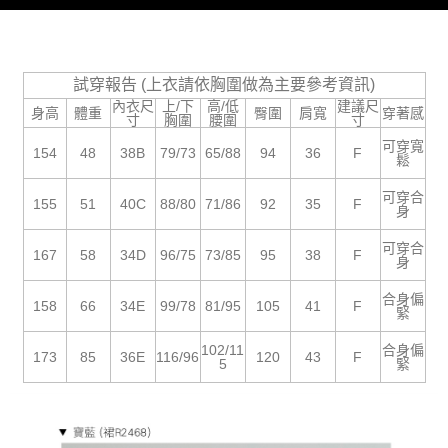
５．嚴禁一人註冊多個帳號或使用他人資訊註冊。若發現惡意使用之情形，
恩沛科技股份有限公司將有權停止該用戶之使用額度並採取法律行動。
試穿報告 (上衣請依胸圍做為主要參考資訊)
內衣尺
上/下
高/低
建議尺
身高
體重
臀圍
肩寬
穿著感
寸
胸圍
腰圍
寸
可穿寬
154
48
38B
79/73
65/88
94
36
F
鬆
可穿合
155
51
40C
88/80
71/86
92
35
F
身
可穿合
167
58
34D
96/75
73/85
95
38
F
身
合身偏
158
66
34E
99/78
81/95
105
41
F
緊
102/11
合身偏
173
85
36E
116/96
120
43
F
5
緊