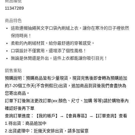
商品編號
超商取貨付款
11347289
LINE Pay
商品特色
Apple Pay
這款連帽抽繩英文字口袋內刷絨上衣，讓你在寒冷的日子裡依然
保持時尚！
街口支付
柔軟的內刷絨材質，給你最舒適的穿著感受。
悠遊付
口袋設計不僅實用，還增添了個性風格！
無論是休閒還是外出，這件上衣都能讓你吸引目光！
Google Pay
銷售重點
全支付
預購說明：預購商品皆有少量現貨，現貨完售後即會轉為預購追加
AFTEE先享後付
約7-20個工作天(不含例假日)出貨，追加商品到貨後我們會盡快為
相關說明
您寄出商品。
【關於「AFTEE先享後付」】
訂單下訂後無法更改訂單(ex:顏色、尺寸、加購 等等)請於購物車內
ATM付款
AFTEE先享後付是「在收到商品之後才付款」的支付方式。 讓您購物簡單
便利好安心！
確認好後再下單
１．簡單：不需註冊會員、不需綁卡、不需儲值。
查詢訂單進度：【我的帳戶】→【會員專區】→【訂單查詢】查看
運送方式
２．便利：只要手機號碼，簡訊認證，即可結帳。
1.待出貨：商品追加中
３．安心：先確認商品／服務後，再付款。
全家付款取貨
2.出貨處理中：近幾天安排出貨，請多加留意
每筆NT$85，滿NT$799(含以上)免運費
【「AFTEE先享後付」結帳流程】